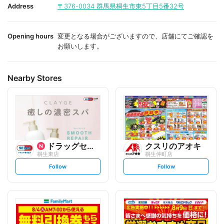
i
i
Address
〒376-0034
群馬県桐生市東5丁目5番32号
t
t
e
e
Opening hours
変更となる場合がございますので、店舗にてご確認を
お願いします。
Nearby Stores
ドラッグセイムス
クスリのアオキ
桐生東店
桐生仲町店
s
s
Follow
Follow
e
e
t
t
f
f
o
o
l
l
l
l
o
o
w
w