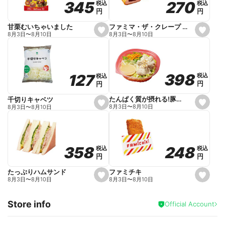
270
270
345
345
税込
税込
税込
税込
r
円
円
円
円
i
t
e
ファミマ・ザ・クレープ 生チョコ
甘栗むいちゃいました
s
s
8月3日
〜
8月10日
8月3日
〜
8月10日
e
e
t
t
f
f
a
a
v
v
o
o
398
398
127
127
税込
税込
税込
税込
r
r
円
円
円
円
i
i
t
t
e
e
たんぱく質が摂れる!豚しゃぶのパスタサラダ
千切りキャベツ
s
s
8月3日
〜
8月10日
8月3日
〜
8月10日
e
e
t
t
f
f
a
a
v
v
o
o
248
248
358
358
税込
税込
税込
税込
r
r
円
円
円
円
i
i
t
t
e
e
ファミチキ
たっぷりハムサンド
s
s
8月3日
〜
8月10日
8月3日
〜
8月10日
e
e
t
t
f
f
Store info
a
a
Official Account
v
v
o
o
r
r