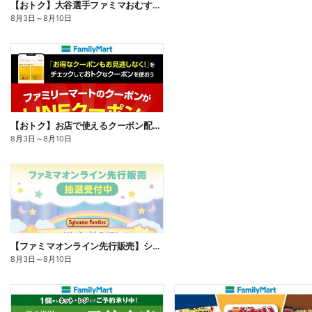
【おトク】大谷選手ファミマおむすび割
8月3日
～
8月10日
【おトク】お店で使えるクーポン配信中
8月3日
～
8月10日
【ファミマオンライン先行販売】シルバニアファミリー
8月3日
～
8月10日