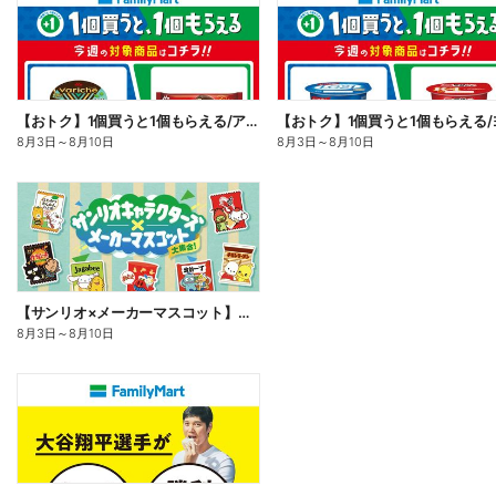
【おトク】1個買うと1個もらえる/アイス
8月3日
～
8月10日
8月3日
～
8月10日
【サンリオ×メーカーマスコット】オリジナルグッズ貰える!
8月3日
～
8月10日