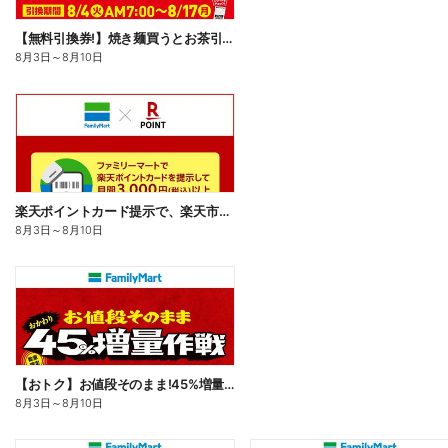
【無料引換券!】焼き麺買うとお茶引換券貰える!
8月3日
～
8月10日
楽天ポイントカード提示で、楽天市場でのお買い物がおトクに!
8月3日
～
8月10日
【おトク】お値段そのまま!45%増量作戦!
8月3日
～
8月10日