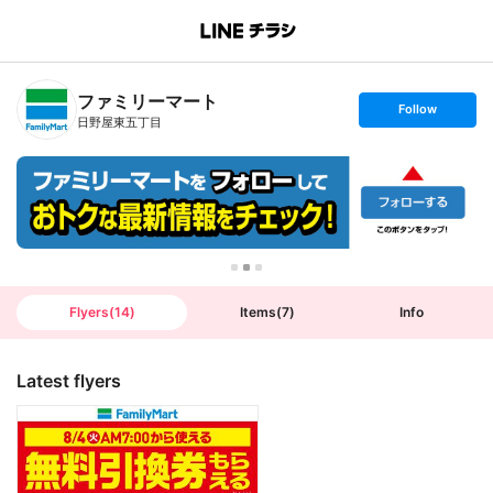
B
r
a
n
ファミリーマート
c
s
Follow
h
e
日野屋東五丁目
T
t
o
f
p
o
l
l
o
w
Flyers
(
14
)
Items
(
7
)
Info
Latest flyers