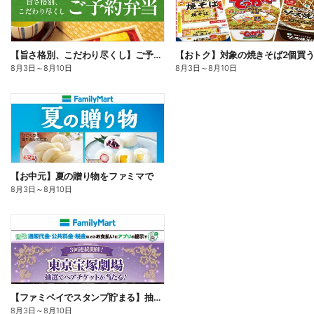
【旨さ格別、こだわり尽くし】ご予約弁当
8月3日
～
8月10日
8月3日
～
8月10日
【お中元】夏の贈り物をファミマで
8月3日
～
8月10日
【ファミペイでスタンプ貯まる】抽選でペアチケットが当たる!
8月3日
～
8月10日