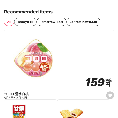
Recommended items
All
Today(Fri)
Tomorrow(Sat)
2d from now(Sun)
159
159
税込
税込
円
円
コロロ 清水白桃
s
8月3日
〜
8月10日
e
t
f
a
v
o