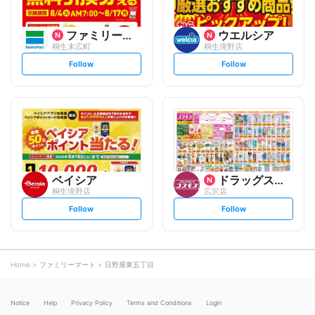
ファミリーマート
ウエルシア
桐生末広町
桐生境野店
s
s
Follow
Follow
e
e
t
t
f
f
o
o
l
l
l
l
o
o
w
w
ベイシア
ドラッグストアコスモス
桐生境野店
広沢店
s
s
Follow
Follow
e
e
t
t
f
f
o
o
l
l
l
l
o
o
Home
ファミリーマート
日野屋東五丁目
w
w
Notice
Help
Privacy Policy
Terms and Conditions
Login