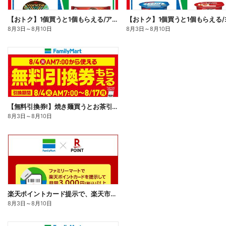
【おトク】1個買うと1個もらえる/アイス
8月3日
～
8月10日
8月3日
～
8月10日
【無料引換券!】焼き麺買うとお茶引換券貰える!
8月3日
～
8月10日
楽天ポイントカード提示で、楽天市場でのお買い物がおトクに!
8月3日
～
8月10日