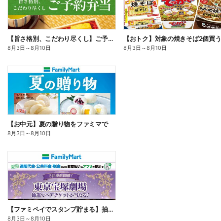
【旨さ格別、こだわり尽くし】ご予約弁当
8月3日
～
8月10日
8月3日
～
8月10日
【お中元】夏の贈り物をファミマで
8月3日
～
8月10日
【ファミペイでスタンプ貯まる】抽選でペアチケットが当たる!
8月3日
～
8月10日