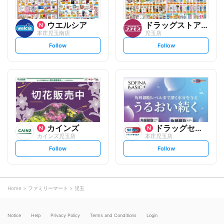
ウエルシア
ドラッグストアコスモス
本庄児玉南店
児玉店
s
s
Follow
Follow
e
e
t
t
f
f
o
o
l
l
l
l
o
o
w
w
カインズ
ドラッグセイムス
カインズ児玉店
本庄児玉店
s
s
Follow
Follow
e
e
t
t
f
f
o
o
l
l
l
l
o
o
Home
ファミリーマート
児玉
w
w
Notice
Help
Privacy Policy
Terms and Conditions
Login