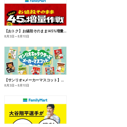
【おトク】お値段そのまま!45%増量作戦!
8月3日
～
8月10日
【サンリオ×メーカーマスコット】オリジナルグッズ貰える!
8月3日
～
8月10日