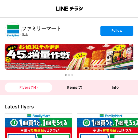
B
r
a
n
ファミリーマート
c
s
Follow
h
e
児玉
T
t
o
f
p
o
l
l
o
w
Flyers
(
14
)
Items
(
7
)
Info
Latest flyers