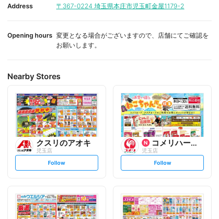
i
i
Address
〒367-0224
埼玉県本庄市児玉町金屋1179-2
t
t
e
e
Opening hours
変更となる場合がございますので、店舗にてご確認を
お願いします。
Nearby Stores
クスリのアオキ
コメリハード&グリーン
児玉店
児玉店
s
s
Follow
Follow
e
e
t
t
f
f
o
o
l
l
l
l
o
o
w
w