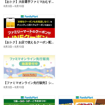
【おトク】大谷選手ファミマおむすび割
8月3日
～
8月10日
【おトク】お店で使えるクーポン配信中
8月3日
～
8月10日
【ファミマオンライン先行販売】シルバニアファミリー
8月3日
～
8月10日