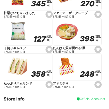
270
270
345
345
税込
税込
税込
税込
r
円
円
円
円
i
t
e
ファミマ・ザ・クレープ 生チョコ
甘栗むいちゃいました
s
s
8月3日
〜
8月10日
8月3日
〜
8月10日
e
e
t
t
f
f
a
a
v
v
o
o
398
398
127
127
税込
税込
税込
税込
r
r
円
円
円
円
i
i
t
t
e
e
たんぱく質が摂れる!豚しゃぶのパスタサラダ
千切りキャベツ
s
s
8月3日
〜
8月10日
8月3日
〜
8月10日
e
e
t
t
f
f
a
a
v
v
o
o
248
248
358
358
税込
税込
税込
税込
r
r
円
円
円
円
i
i
t
t
e
e
ファミチキ
たっぷりハムサンド
s
s
8月3日
〜
8月10日
8月3日
〜
8月10日
e
e
t
t
f
f
Store info
a
a
Official Account
v
v
o
o
r
r