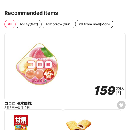
Recommended items
All
Today(Sat)
Tomorrow(Sun)
2d from now(Mon)
159
159
税込
税込
円
円
コロロ 清水白桃
s
8月3日
〜
8月10日
e
t
f
a
v
o