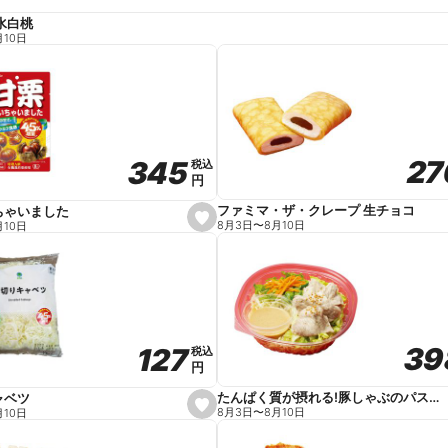
水白桃
月10日
27
27
345
345
税込
税込
円
円
ファミマ・ザ・クレープ 生チョコ
ちゃいました
s
8月3日
〜
8月10日
月10日
e
t
f
a
v
o
r
i
t
39
39
127
127
e
税込
税込
円
円
たんぱく質が摂れる!豚しゃぶのパスタサラダ
ャベツ
s
8月3日
〜
8月10日
月10日
e
t
f