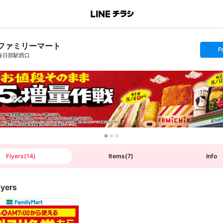
ファミリーマート
s
F
e
春日部駅西口
t
f
o
l
l
o
w
Flyers
(
14
)
Items
(
7
)
Info
lyers