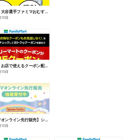
【おトク】大谷選手ファミマおむすび割
月10日
【おトク】お店で使えるクーポン配信中
月10日
【ファミマオンライン先行販売】シルバニアファミリー
月10日