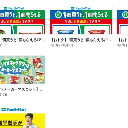
【おトク】1個買うと1個もらえる/アイス
【おトク】1個買うと1個もらえる/ヨーグルト
【おト
月10日
8月3日
～
8月10日
8月3日
【サンリオ×メーカーマスコット】オリジナルグッズ貰える!
月10日