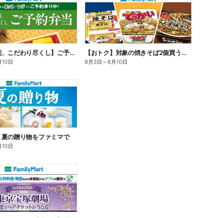
【旨さ格別、こだわり尽くし】ご予約弁当
【おトク】対象の焼きそば2個買うと100円引き!
月10日
8月3日
～
8月10日
】夏の贈り物をファミマで
月10日