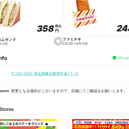
a
v
o
r
i
t
24
24
358
358
e
税込
税込
円
円
ファミチキ
ハムサンド
s
8月3日
〜
8月10日
月10日
e
t
f
nfo
a
Officia
v
o
r
i
〒344-0067
埼玉県春日部市中央1-1-13
t
e
hours
変更となる場合がございますので、店舗にてご確認をお願いします。
Stores