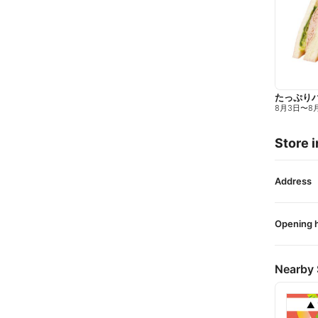
たっぷり
8月3日
〜
8
Store i
Address
Opening 
Nearby 