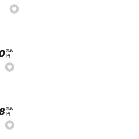
s
e
t
f
a
v
o
r
i
t
0
0
税込
税込
e
円
円
s
e
t
f
a
v
o
r
i
t
8
8
e
税込
税込
円
円
s
e
t
f