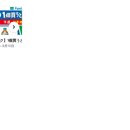
t
x
e
n
ク】1個買うと1個もらえる/麦茶
～
8月10日