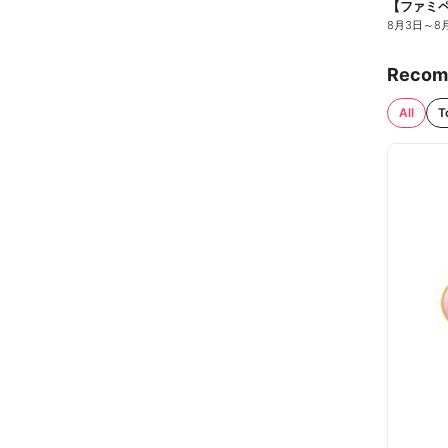
8月3日
～
8
Recom
All
T