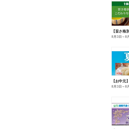
8月3日
～
8
【お中元
8月3日
～
8