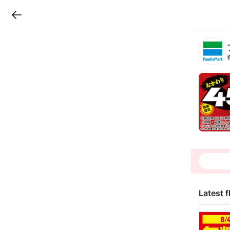
LINEチラシ
B
r
a
n
c
h
T
o
p
Latest f