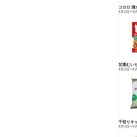
コロロ 清
8月3日
〜
8
甘栗むい
8月3日
〜
8
千切りキ
8月3日
〜
8