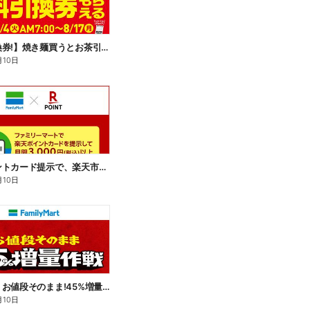
【無料引換券!】焼き麺買うとお茶引換券貰える!
月10日
楽天ポイントカード提示で、楽天市場でのお買い物がおトクに!
月10日
【おトク】お値段そのまま!45%増量作戦!
月10日