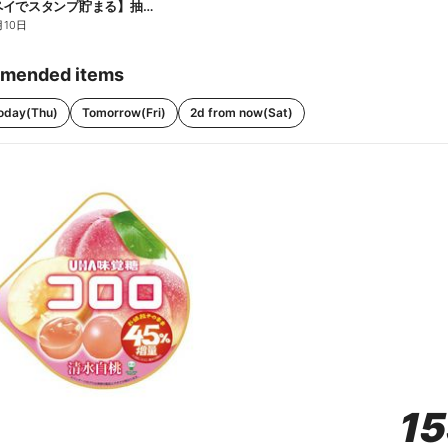
【ファミペイでスタンプ貯まる】抽選でペアチケットが当たる!
月10日
mended items
oday(Thu)
Tomorrow(Fri)
2d from now(Sat)
1
1