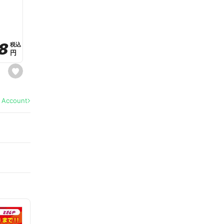
a
v
o
r
i
t
8
8
e
税込
税込
円
円
s
e
t
f
a
l Account
v
o
r
i
t
e