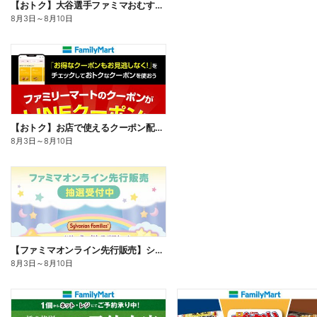
【おトク】大谷選手ファミマおむすび割
8月3日
～
8月10日
【おトク】お店で使えるクーポン配信中
8月3日
～
8月10日
【ファミマオンライン先行販売】シルバニアファミリー
8月3日
～
8月10日