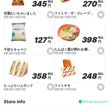
270
270
345
345
税込
税込
税込
税込
r
円
円
円
円
i
t
e
ファミマ・ザ・クレープ 生チョコ
甘栗むいちゃいました
s
s
8月3日
〜
8月10日
8月3日
〜
8月10日
e
e
t
t
f
f
a
a
v
v
o
o
398
398
127
127
税込
税込
税込
税込
r
r
円
円
円
円
i
i
t
t
e
e
たんぱく質が摂れる!豚しゃぶのパスタサラダ
千切りキャベツ
s
s
8月3日
〜
8月10日
8月3日
〜
8月10日
e
e
t
t
f
f
a
a
v
v
o
o
248
248
358
358
税込
税込
税込
税込
r
r
円
円
円
円
i
i
t
t
e
e
ファミチキ
たっぷりハムサンド
s
s
8月3日
〜
8月10日
8月3日
〜
8月10日
e
e
t
t
f
f
Store info
a
a
Official Account
v
v
o
o
r
r