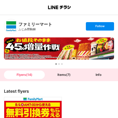
B
r
a
n
ファミリーマート
c
s
Follow
h
e
ふじみ野駒林
T
t
o
f
p
o
l
l
o
w
Flyers
(
14
)
Items
(
7
)
Info
Latest flyers