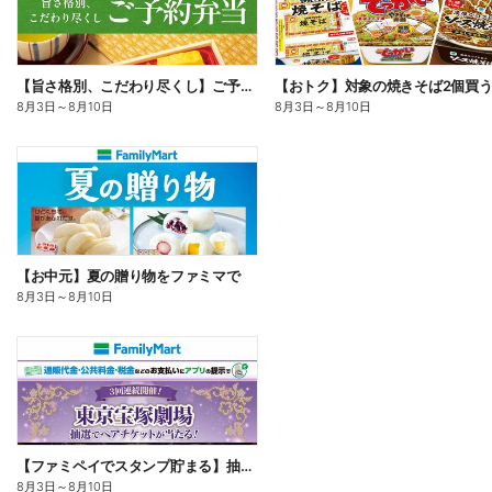
【旨さ格別、こだわり尽くし】ご予約弁当
8月3日
～
8月10日
8月3日
～
8月10日
【お中元】夏の贈り物をファミマで
8月3日
～
8月10日
【ファミペイでスタンプ貯まる】抽選でペアチケットが当たる!
8月3日
～
8月10日