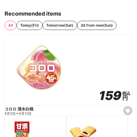
Recommended items
All
Today(Fri)
Tomorrow(Sat)
2d from now(Sun)
159
159
税込
税込
円
円
コロロ 清水白桃
s
8月3日
〜
8月10日
e
t
f
a
v
o