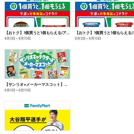
【おトク】1個買うと1個もらえる/アイス
8月3日
～
8月10日
8月3日
～
8月10日
【サンリオ×メーカーマスコット】オリジナルグッズ貰える!
8月3日
～
8月10日