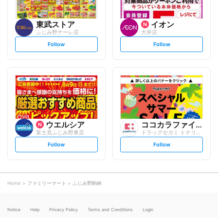
東武ストア
イオン
ふじみ野ナーレ店
大井店
s
s
Follow
Follow
e
e
t
t
f
f
o
o
l
l
l
l
o
o
w
w
ウエルシア
ココカラファイン
富士見ふじみ野東店
ドラッグセガミ トナリエふじみ野店
s
s
Follow
Follow
e
e
t
t
f
f
o
o
l
l
l
l
o
o
Home
ファミリーマート
ふじみ野駒林
w
w
Notice
Help
Privacy Policy
Terms and Conditions
Login