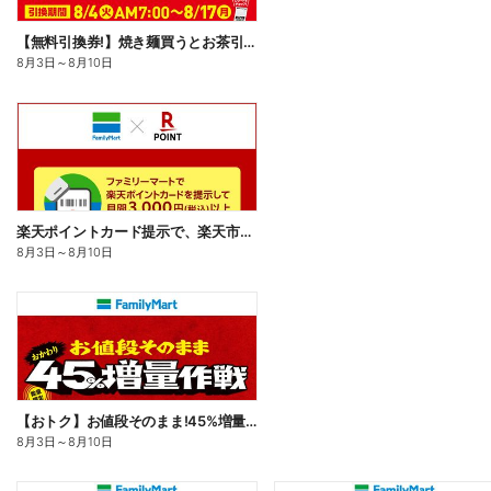
【無料引換券!】焼き麺買うとお茶引換券貰える!
8月3日
～
8月10日
楽天ポイントカード提示で、楽天市場でのお買い物がおトクに!
8月3日
～
8月10日
【おトク】お値段そのまま!45%増量作戦!
8月3日
～
8月10日