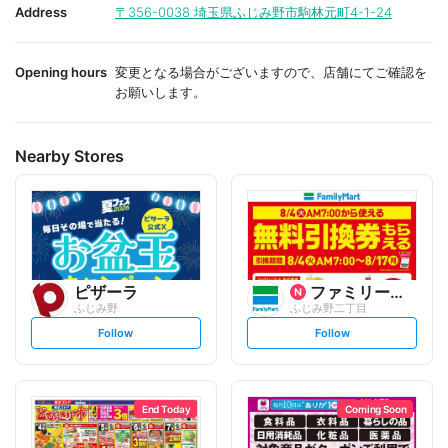
i
i
Address
〒356-0038
埼玉県ふじみ野市駒林元町4-1-24
t
t
e
e
Opening hours
変更となる場合がございますので、店舗にてご確認を
お願いします。
Nearby Stores
ピザーラ
ファミリーマート
ふじみ野
ふじみ野二丁目
s
s
Follow
Follow
e
e
t
t
f
f
o
o
l
l
l
l
o
o
End Today
Coming Soon
w
w