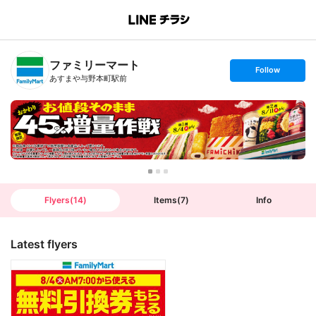
B
r
a
n
ファミリーマート
c
s
Follow
h
e
あすまや与野本町駅前
T
t
o
f
p
o
l
l
o
w
Flyers
(
14
)
Items
(
7
)
Info
Latest flyers