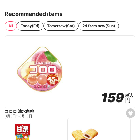
Recommended items
All
Today(Fri)
Tomorrow(Sat)
2d from now(Sun)
159
159
税込
税込
円
円
コロロ 清水白桃
s
8月3日
〜
8月10日
e
t
f
a
v
o