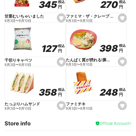
270
270
345
345
税込
税込
税込
税込
r
円
円
円
円
i
t
e
ファミマ・ザ・クレープ 生チョコ
甘栗むいちゃいました
s
s
8月3日
〜
8月10日
8月3日
〜
8月10日
e
e
t
t
f
f
a
a
v
v
o
o
398
398
127
127
税込
税込
税込
税込
r
r
円
円
円
円
i
i
t
t
e
e
たんぱく質が摂れる!豚しゃぶのパスタサラダ
千切りキャベツ
s
s
8月3日
〜
8月10日
8月3日
〜
8月10日
e
e
t
t
f
f
a
a
v
v
o
o
248
248
358
358
税込
税込
税込
税込
r
r
円
円
円
円
i
i
t
t
e
e
ファミチキ
たっぷりハムサンド
s
s
8月3日
〜
8月10日
8月3日
〜
8月10日
e
e
t
t
f
f
Store info
a
a
Official Account
v
v
o
o
r
r