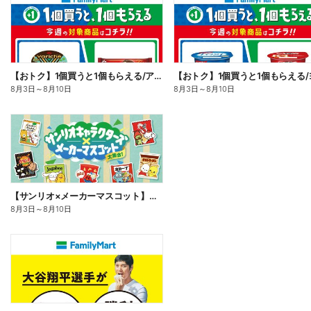
【おトク】1個買うと1個もらえる/アイス
8月3日
～
8月10日
8月3日
～
8月10日
【サンリオ×メーカーマスコット】オリジナルグッズ貰える!
8月3日
～
8月10日