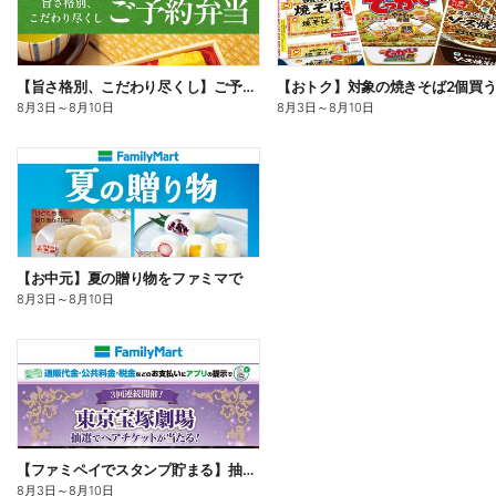
【旨さ格別、こだわり尽くし】ご予約弁当
8月3日
～
8月10日
8月3日
～
8月10日
【お中元】夏の贈り物をファミマで
8月3日
～
8月10日
【ファミペイでスタンプ貯まる】抽選でペアチケットが当たる!
8月3日
～
8月10日