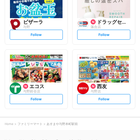
ピザーラ
ドラッグセイムス
与野
落合店
s
s
Follow
Follow
e
e
t
t
f
f
o
o
l
l
l
l
o
o
w
w
エコス
西友
与野鈴谷店
与野店
s
s
Follow
Follow
e
e
t
t
f
f
o
o
l
l
l
l
o
o
Home
ファミリーマート
あすまや与野本町駅前
w
w