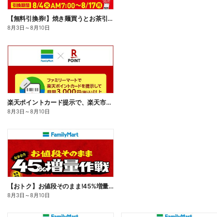
【無料引換券!】焼き麺買うとお茶引換券貰える!
8月3日
～
8月10日
楽天ポイントカード提示で、楽天市場でのお買い物がおトクに!
8月3日
～
8月10日
【おトク】お値段そのまま!45%増量作戦!
8月3日
～
8月10日