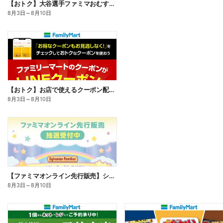
【おトク】大谷選手ファミマおむすび割
8月3日
～
8月10日
【おトク】お店で使えるクーポン配信中
8月3日
～
8月10日
【ファミマオンライン先行販売】シルバニアファミリー
8月3日
～
8月10日