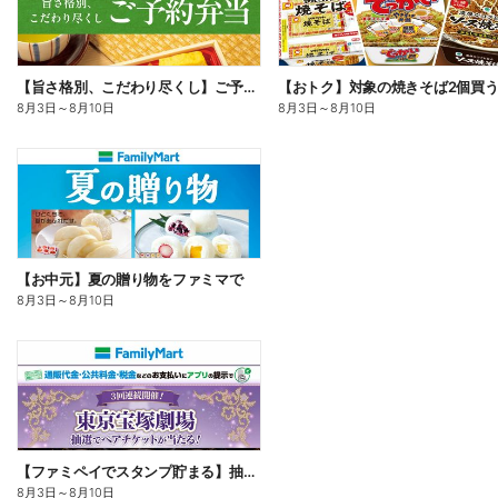
【旨さ格別、こだわり尽くし】ご予約弁当
8月3日
～
8月10日
8月3日
～
8月10日
【お中元】夏の贈り物をファミマで
8月3日
～
8月10日
【ファミペイでスタンプ貯まる】抽選でペアチケットが当たる!
8月3日
～
8月10日