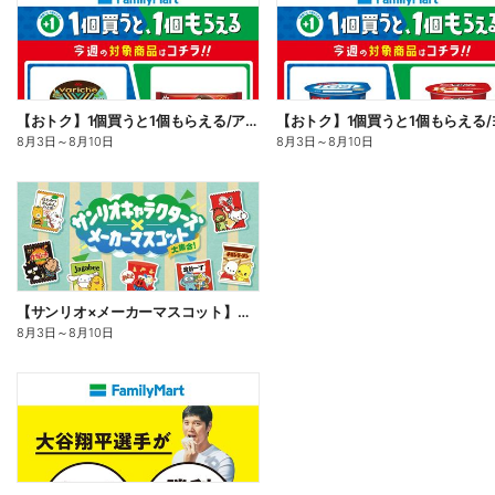
【おトク】1個買うと1個もらえる/アイス
8月3日
～
8月10日
8月3日
～
8月10日
【サンリオ×メーカーマスコット】オリジナルグッズ貰える!
8月3日
～
8月10日