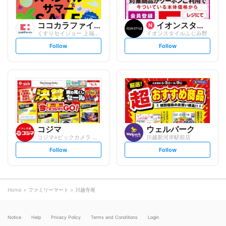
ココカラファイン
イオンスタイル
くすりセイジョー 上福岡店
イオンスタイルふじみ野
s
s
Follow
Follow
e
e
t
t
f
f
o
o
l
l
l
l
o
o
w
w
コジマ
ウェルパーク
コジマ×ビックカメラ イオンタウンふじみ...
川越新河岸駅前店
s
s
Follow
Follow
e
e
t
t
f
f
o
o
l
l
l
l
o
o
Home
ファミリーマート
川越寺尾
w
w
Notice
Help
Privacy Policy
Terms and Conditions
Login