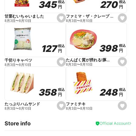
270
270
345
345
税込
税込
税込
税込
r
円
円
円
円
i
t
e
ファミマ・ザ・クレープ 生チョコ
甘栗むいちゃいました
s
s
8月3日
〜
8月10日
8月3日
〜
8月10日
e
e
t
t
f
f
a
a
v
v
o
o
398
398
127
127
税込
税込
税込
税込
r
r
円
円
円
円
i
i
t
t
e
e
たんぱく質が摂れる!豚しゃぶのパスタサラダ
千切りキャベツ
s
s
8月3日
〜
8月10日
8月3日
〜
8月10日
e
e
t
t
f
f
a
a
v
v
o
o
248
248
358
358
税込
税込
税込
税込
r
r
円
円
円
円
i
i
t
t
e
e
ファミチキ
たっぷりハムサンド
s
s
8月3日
〜
8月10日
8月3日
〜
8月10日
e
e
t
t
f
f
Store info
a
a
Official Account
v
v
o
o
r
r