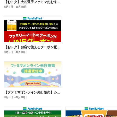
【おトク】大谷選手ファミマおむすび割
8月3日
～
8月10日
【おトク】お店で使えるクーポン配信中
8月3日
～
8月10日
【ファミマオンライン先行販売】シルバニアファミリー
8月3日
～
8月10日