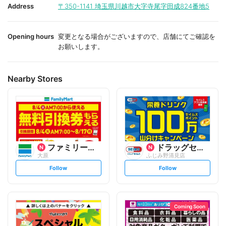
i
i
Address
〒350-1141
埼玉県川越市大字寺尾字田成824番地5
t
t
e
e
Opening hours
変更となる場合がございますので、店舗にてご確認を
お願いします。
Nearby Stores
ファミリーマート
ドラッグセイムス
大原
ふじみ野清見店
s
s
Follow
Follow
e
e
t
t
f
f
o
o
l
l
l
l
o
o
Coming Soon
w
w