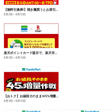
【無料引換券!】焼き麺買うとお茶引換券貰える!
8月3日
～
8月10日
楽天ポイントカード提示で、楽天市場でのお買い物がおトクに!
8月3日
～
8月10日
【おトク】お値段そのまま!45%増量作戦!
8月3日
～
8月10日