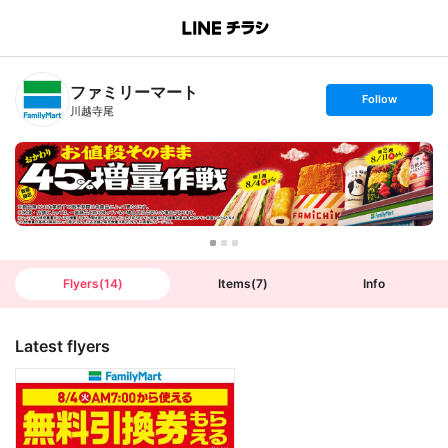
B
r
a
n
ファミリーマート
c
s
Follow
h
e
川越寺尾
T
t
o
f
p
o
l
l
o
w
Flyers
(
14
)
Items
(
7
)
Info
Latest flyers