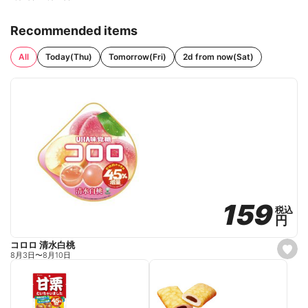
Recommended items
All
Today(Thu)
Tomorrow(Fri)
2d from now(Sat)
159
159
税込
税込
円
円
コロロ 清水白桃
s
8月3日
〜
8月10日
e
t
f
a
v
o