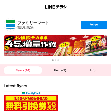
B
r
a
n
ファミリーマート
c
s
Follow
h
e
西武球場駅前
T
t
o
f
p
o
l
l
o
w
Flyers
(
14
)
Items
(
7
)
Info
Latest flyers