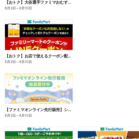
【おトク】大谷選手ファミマおむすび割
8月3日
～
8月10日
【おトク】お店で使えるクーポン配信中
8月3日
～
8月10日
【ファミマオンライン先行販売】シルバニアファミリー
8月3日
～
8月10日