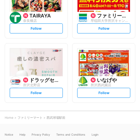
TAIRAYA
ファミリーマート
奈良橋店
早稲田大学所沢キャンパス/S
s
s
Follow
Follow
e
e
t
t
f
f
o
o
l
l
l
l
o
o
w
w
ドラッグセイムス
いなげや
所沢北野店
所沢西武園店
s
s
Follow
Follow
e
e
t
t
f
f
o
o
l
l
l
l
o
o
Home
ファミリーマート
西武球場駅前
w
w
Notice
Help
Privacy Policy
Terms and Conditions
Login