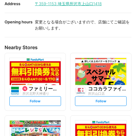
i
i
Address
〒359-1153
埼玉県所沢市上山口1418
t
t
e
e
Opening hours
変更となる場合がございますので、店舗にてご確認を
お願いします。
Nearby Stores
ファミリーマート
ココカラファイン
所沢北野天神通り
所沢山口店
s
s
Follow
Follow
e
e
t
t
f
f
o
o
l
l
l
l
o
o
w
w