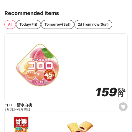
Recommended items
All
Today(Fri)
Tomorrow(Sat)
2d from now(Sun)
159
159
税込
税込
円
円
コロロ 清水白桃
s
8月3日
〜
8月10日
e
t
f
a
v
o