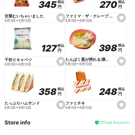
270
270
345
345
税込
税込
税込
税込
r
円
円
円
円
i
t
e
ファミマ・ザ・クレープ 生チョコ
甘栗むいちゃいました
s
s
8月3日
〜
8月10日
8月3日
〜
8月10日
e
e
t
t
f
f
a
a
v
v
o
o
398
398
127
127
税込
税込
税込
税込
r
r
円
円
円
円
i
i
t
t
e
e
たんぱく質が摂れる!豚しゃぶのパスタサラダ
千切りキャベツ
s
s
8月3日
〜
8月10日
8月3日
〜
8月10日
e
e
t
t
f
f
a
a
v
v
o
o
248
248
358
358
税込
税込
税込
税込
r
r
円
円
円
円
i
i
t
t
e
e
ファミチキ
たっぷりハムサンド
s
s
8月3日
〜
8月10日
8月3日
〜
8月10日
e
e
t
t
f
f
Store info
a
a
Official Account
v
v
o
o
r
r