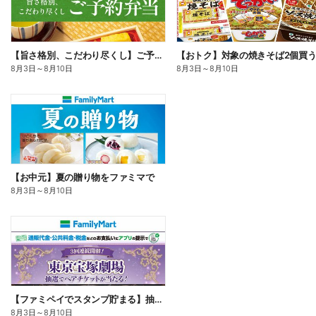
【旨さ格別、こだわり尽くし】ご予約弁当
8月3日
～
8月10日
8月3日
～
8月10日
【お中元】夏の贈り物をファミマで
8月3日
～
8月10日
【ファミペイでスタンプ貯まる】抽選でペアチケットが当たる!
8月3日
～
8月10日