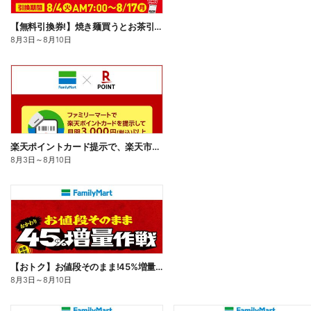
【無料引換券!】焼き麺買うとお茶引換券貰える!
8月3日
～
8月10日
楽天ポイントカード提示で、楽天市場でのお買い物がおトクに!
8月3日
～
8月10日
【おトク】お値段そのまま!45%増量作戦!
8月3日
～
8月10日