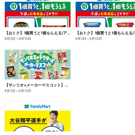
【おトク】1個買うと1個もらえる/アイス
8月3日
～
8月10日
8月3日
～
8月10日
【サンリオ×メーカーマスコット】オリジナルグッズ貰える!
8月3日
～
8月10日