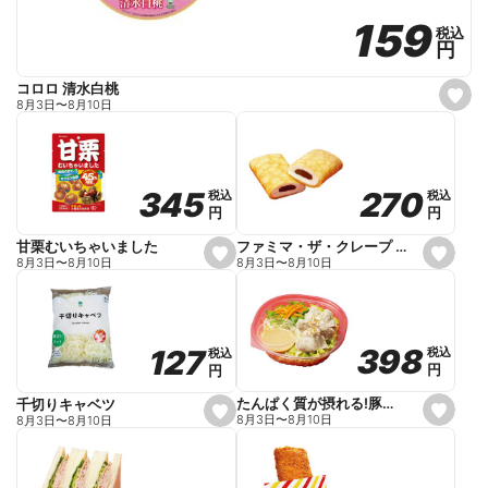
159
159
税込
税込
円
円
コロロ 清水白桃
s
8月3日
〜
8月10日
e
t
f
a
v
o
270
270
345
345
税込
税込
税込
税込
r
円
円
円
円
i
t
e
ファミマ・ザ・クレープ 生チョコ
甘栗むいちゃいました
s
s
8月3日
〜
8月10日
8月3日
〜
8月10日
e
e
t
t
f
f
a
a
v
v
o
o
398
398
127
127
税込
税込
税込
税込
r
r
円
円
円
円
i
i
t
t
e
e
たんぱく質が摂れる!豚しゃぶのパスタサラダ
千切りキャベツ
s
s
8月3日
〜
8月10日
8月3日
〜
8月10日
e
e
t
t
f
f
a
a
v
v