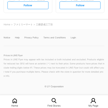
s
s
Follow
Follow
e
e
t
t
f
f
o
o
l
l
l
l
o
o
Home
ファミリーマート
三郷彦成三丁目
w
w
Notice
Help
Privacy Policy
Terms and Conditions
Login
Prices in LINE Flyer
Prices in LINE Flyer may appear with tax included or both included and excluded. Products eligible
for reduced tax (8%) will have an asterisk (＊) next to their price. Some products have prices that in
clude trailing digits below ¥1. These prices may be truncated in LINE Flyer but could still affect you
r total if you purchase multiple items. Please check with the store in question for more detailed pric
e info.
©
LY Corporation
Home
Find Stores
My Page