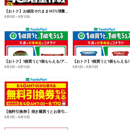
【おトク】お値段そのまま!45%増量作戦!
8月9日
～
8月10日
【おトク】1個買うと1個もらえる/アイス
8月3日
～
8月10日
8月3日
～
8月10日
【無料引換券!】焼き麺買うとお茶引換券貰える!
8月3日
～
8月10日