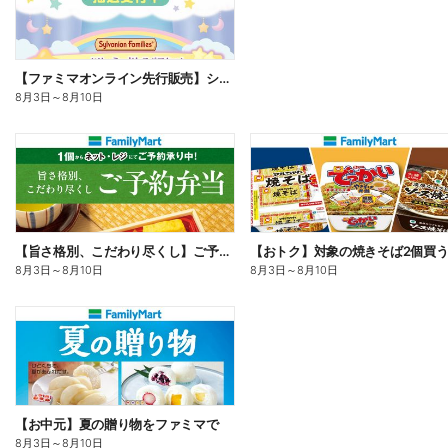
【ファミマオンライン先行販売】シルバニアファミリー
8月3日
～
8月10日
【旨さ格別、こだわり尽くし】ご予約弁当
8月3日
～
8月10日
8月3日
～
8月10日
【お中元】夏の贈り物をファミマで
8月3日
～
8月10日