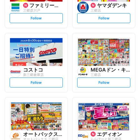
ファミリーマート
ヤマダデンキ
三郷彦川戸
三郷店
s
s
Follow
Follow
e
e
t
t
f
f
o
o
l
l
l
l
o
o
w
w
コストコ
MEGAドン・キホーテ
新三郷倉庫店
三郷店
s
s
Follow
Follow
e
e
t
t
f
f
o
o
l
l
l
l
o
o
w
w
オートバックスグループ
エディオン
オートバックス 三郷店
ららぽーと新三郷店