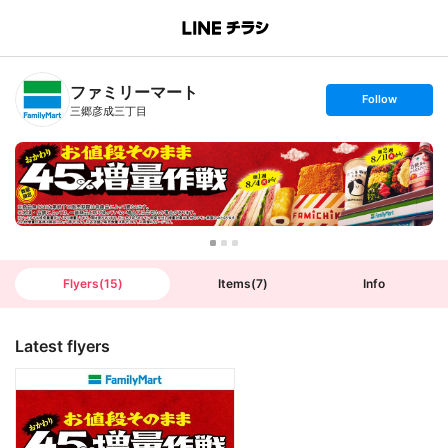
B
r
a
n
ファミリーマート
c
s
Follow
h
e
三郷彦成三丁目
T
t
o
f
p
o
l
l
o
w
Flyers
(
15
)
Items
(
7
)
Info
Latest flyers