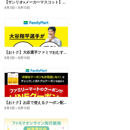
【サンリオ×メーカーマスコット】オリジナルグッズ貰える!
8月3日
～
8月10日
【おトク】大谷選手ファミマおむすび割
8月3日
～
8月10日
【おトク】お店で使えるクーポン配信中
8月3日
～
8月10日