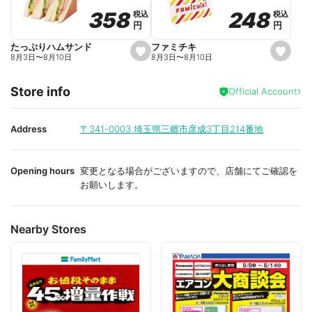
o
o
248
248
358
358
税込
税込
税込
税込
r
r
円
円
円
円
i
i
t
t
e
e
ファミチキ
たっぷりハムサンド
s
s
8月3日
〜
8月10日
8月3日
〜
8月10日
e
e
t
t
f
f
Store info
a
a
Official Account
v
v
o
o
r
r
i
i
Address
〒341-0003
埼玉県三郷市彦成3丁目214番地
t
t
e
e
Opening hours
変更となる場合がございますので、店舗にてご確認を
お願いします。
Nearby Stores