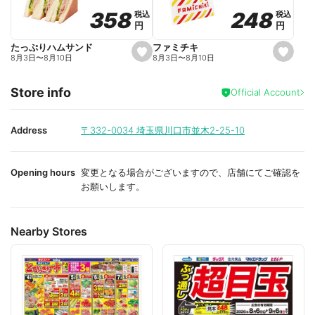
o
o
248
248
358
358
税込
税込
税込
税込
r
r
円
円
円
円
i
i
t
t
e
e
ファミチキ
たっぷりハムサンド
s
s
8月3日
〜
8月10日
8月3日
〜
8月10日
e
e
t
t
f
f
Store info
a
a
Official Account
v
v
o
o
r
r
i
i
Address
〒332-0034
埼玉県川口市並木2-25-10
t
t
e
e
Opening hours
変更となる場合がございますので、店舗にてご確認を
お願いします。
Nearby Stores