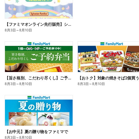
【ファミマオンライン先行販売】シルバニアファミリー
8月3日
～
8月10日
【旨さ格別、こだわり尽くし】ご予約弁当
8月3日
～
8月10日
8月3日
～
8月10日
【お中元】夏の贈り物をファミマで
8月3日
～
8月10日