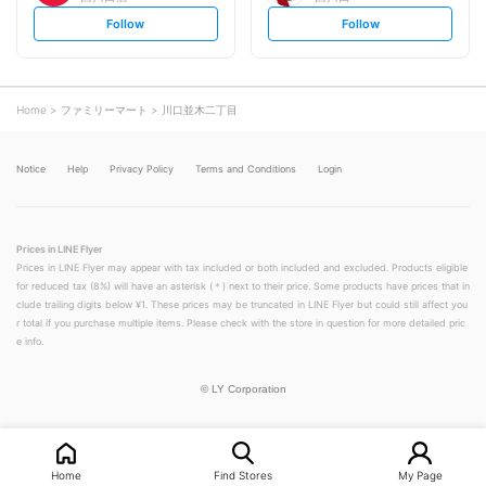
s
s
Follow
Follow
e
e
t
t
f
f
o
o
l
l
l
l
o
o
Home
ファミリーマート
川口並木二丁目
w
w
Notice
Help
Privacy Policy
Terms and Conditions
Login
Prices in LINE Flyer
Prices in LINE Flyer may appear with tax included or both included and excluded. Products eligible
for reduced tax (8%) will have an asterisk (＊) next to their price. Some products have prices that in
clude trailing digits below ¥1. These prices may be truncated in LINE Flyer but could still affect you
r total if you purchase multiple items. Please check with the store in question for more detailed pric
e info.
©
LY Corporation
Home
Find Stores
My Page