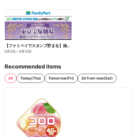
【ファミペイでスタンプ貯まる】抽選でペアチケットが当たる!
8月3日
～
8月10日
Recommended items
All
Today(Thu)
Tomorrow(Fri)
2d from now(Sat)