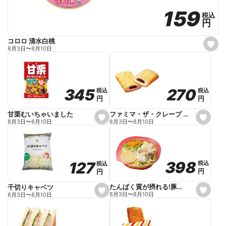
159
159
税込
税込
円
円
コロロ 清水白桃
s
8月3日
〜
8月10日
e
t
f
a
v
o
270
270
345
345
税込
税込
税込
税込
r
円
円
円
円
i
t
e
ファミマ・ザ・クレープ 生チョコ
甘栗むいちゃいました
s
s
8月3日
〜
8月10日
8月3日
〜
8月10日
e
e
t
t
f
f
a
a
v
v
o
o
398
398
127
127
税込
税込
税込
税込
r
r
円
円
円
円
i
i
t
t
e
e
たんぱく質が摂れる!豚しゃぶのパスタサラダ
千切りキャベツ
s
s
8月3日
〜
8月10日
8月3日
〜
8月10日
e
e
t
t
f
f
a
a
v
v