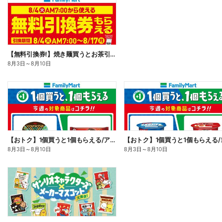
【無料引換券!】焼き麺買うとお茶引換券貰える!
8月3日
～
8月10日
【おトク】1個買うと1個もらえる/アイス
8月3日
～
8月10日
8月3日
～
8月10日