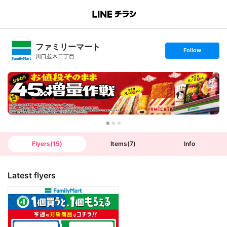
B
r
a
n
ファミリーマート
c
s
Follow
h
e
川口並木二丁目
T
t
o
f
p
o
l
l
o
w
Flyers
(
15
)
Items
(
7
)
Info
Latest flyers