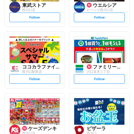
東武ストア
ウエルシア
西川口店
ビーンズ西川口店
s
s
Follow
Follow
e
e
t
t
f
f
o
o
l
l
l
l
o
o
w
w
ココカラファイン
ファミリーマート
西川口駅前店
川口並木三丁目
s
s
Follow
Follow
e
e
t
t
f
f
o
o
l
l
l
l
o
o
w
w
ケーズデンキ
ピザーラ
西川口店
西川口