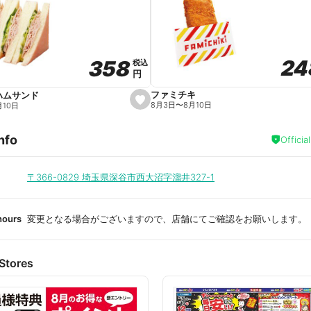
a
v
o
r
i
t
24
24
358
358
e
税込
税込
円
円
ファミチキ
ハムサンド
s
8月3日
〜
8月10日
月10日
e
t
f
nfo
a
Officia
v
o
r
i
〒366-0829
埼玉県深谷市西大沼字溜井327-1
t
e
hours
変更となる場合がございますので、店舗にてご確認をお願いします。
Stores