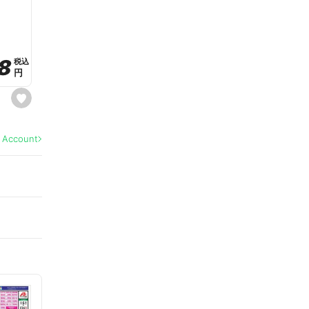
a
v
o
r
i
t
8
8
e
税込
税込
円
円
s
e
t
f
a
l Account
v
o
r
i
t
e