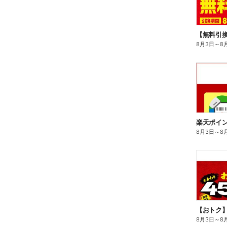
8月3日
～
8
8月3日
～
8
8月3日
～
8