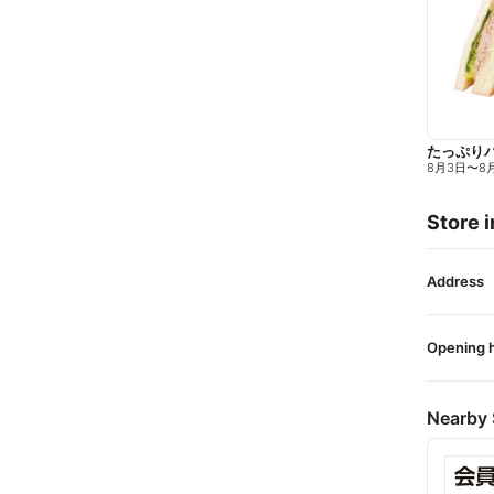
たっぷり
8月3日
〜
8
Store i
Address
Opening 
Nearby 