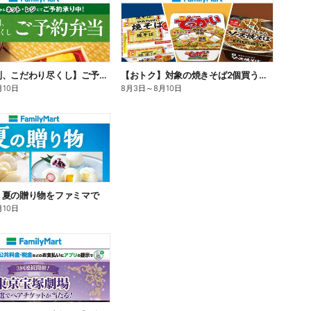
【旨さ格別、こだわり尽くし】ご予約弁当
【おトク】対象の焼きそば2個買うと100円引き!
月10日
8月3日
～
8月10日
】夏の贈り物をファミマで
月10日