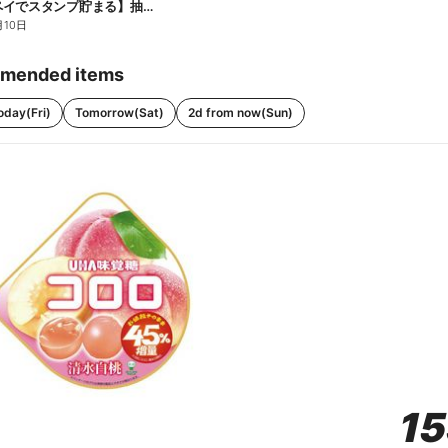
【ファミペイでスタンプ貯まる】抽選でペアチケットが当たる!
月10日
mended items
oday(Fri)
Tomorrow(Sat)
2d from now(Sun)
1
1