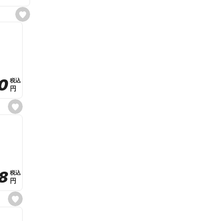
s
e
t
f
a
v
o
r
i
t
0
0
税込
税込
e
円
円
s
e
t
f
a
v
o
r
i
t
8
8
e
税込
税込
円
円
s
e
t
f