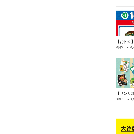
8月3日
～
8
8月3日
～
8