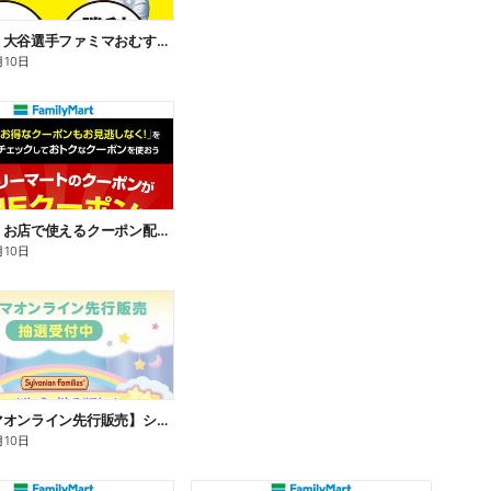
【おトク】大谷選手ファミマおむすび割
月10日
【おトク】お店で使えるクーポン配信中
月10日
【ファミマオンライン先行販売】シルバニアファミリー
月10日