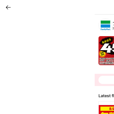
LINEチラシ
B
r
a
n
c
h
T
o
p
Latest f