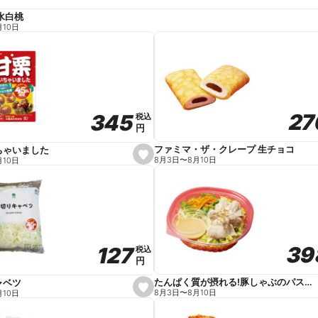
水白桃
月10日
27
27
345
345
税込
税込
円
円
ファミマ・ザ・クレープ 生チョコ
ちゃいました
s
8月3日
〜
8月10日
月10日
e
t
f
a
v
o
r
i
t
39
39
127
127
e
税込
税込
円
円
たんぱく質が摂れる!豚しゃぶのパスタサラダ
ャベツ
s
8月3日
〜
8月10日
月10日
e
t
f