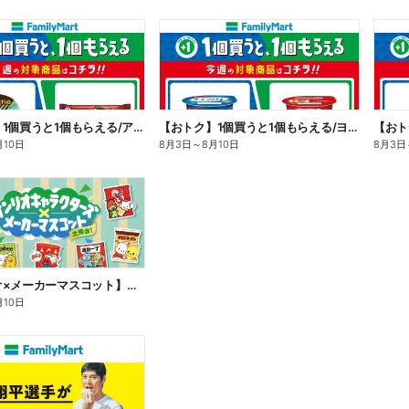
【おトク】1個買うと1個もらえる/アイス
【おトク】1個買うと1個もらえる/ヨーグルト
【おト
月10日
8月3日
～
8月10日
8月3日
【サンリオ×メーカーマスコット】オリジナルグッズ貰える!
月10日