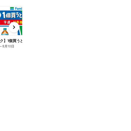
t
x
e
n
ク】1個買うと1個もらえる/麦茶
～
8月10日