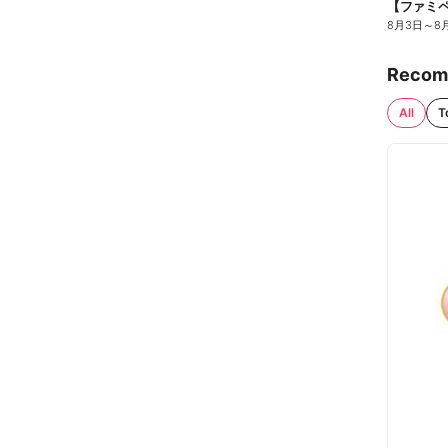
8月3日
～
8
Recom
All
T