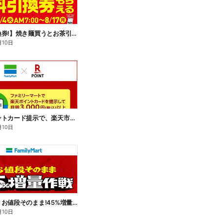
【無料引換券!】焼き麺買うとお茶引換券貰える!
月10日
楽天ポイントカード提示で、楽天市場でのお買い物がおトクに!
月10日
【おトク】お値段そのまま!45%増量作戦!
月10日