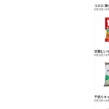
コロロ 清
8月3日
〜
8
甘栗むい
8月3日
〜
8
千切りキ
8月3日
〜
8