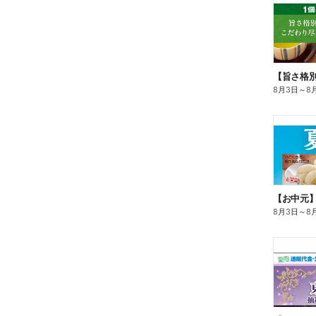
8月3日
～
8
【お中元
8月3日
～
8