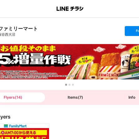
ファミリーマート
s
F
e
深谷西大沼
t
f
o
l
l
o
w
Flyers
(
14
)
Items
(
7
)
Info
lyers