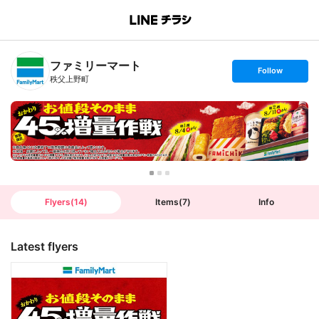
B
r
a
n
ファミリーマート
c
s
Follow
h
e
秩父上野町
T
t
o
f
p
o
l
l
o
w
Flyers
(
14
)
Items
(
7
)
Info
Latest flyers