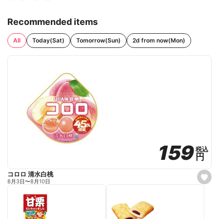
Recommended items
All
Today(Sat)
Tomorrow(Sun)
2d from now(Mon)
159
159
税込
税込
円
円
コロロ 清水白桃
s
8月3日
〜
8月10日
e
t
f
a
v
o