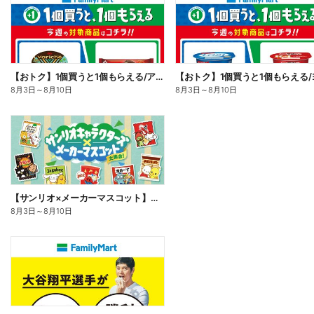
【おトク】1個買うと1個もらえる/アイス
8月3日
～
8月10日
8月3日
～
8月10日
【サンリオ×メーカーマスコット】オリジナルグッズ貰える!
8月3日
～
8月10日