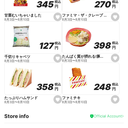
270
270
345
345
税込
税込
税込
税込
r
円
円
円
円
i
t
e
ファミマ・ザ・クレープ 生チョコ
甘栗むいちゃいました
s
s
8月3日
〜
8月10日
8月3日
〜
8月10日
e
e
t
t
f
f
a
a
v
v
o
o
398
398
127
127
税込
税込
税込
税込
r
r
円
円
円
円
i
i
t
t
e
e
たんぱく質が摂れる!豚しゃぶのパスタサラダ
千切りキャベツ
s
s
8月3日
〜
8月10日
8月3日
〜
8月10日
e
e
t
t
f
f
a
a
v
v
o
o
248
248
358
358
税込
税込
税込
税込
r
r
円
円
円
円
i
i
t
t
e
e
ファミチキ
たっぷりハムサンド
s
s
8月3日
〜
8月10日
8月3日
〜
8月10日
e
e
t
t
f
f
Store info
a
a
Official Account
v
v
o
o
r
r