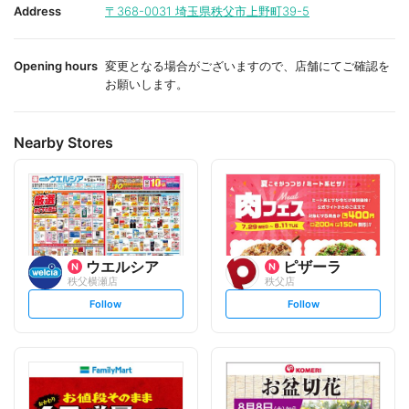
i
i
Address
〒368-0031
埼玉県秩父市上野町39-5
t
t
e
e
Opening hours
変更となる場合がございますので、店舗にてご確認を
お願いします。
Nearby Stores
ウエルシア
ピザーラ
秩父横瀬店
秩父店
s
s
Follow
Follow
e
e
t
t
f
f
o
o
l
l
l
l
o
o
w
w