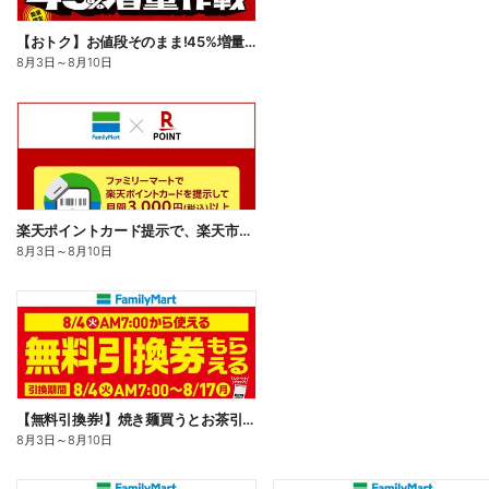
【おトク】お値段そのまま!45%増量作戦!
8月3日
～
8月10日
楽天ポイントカード提示で、楽天市場でのお買い物がおトクに!
8月3日
～
8月10日
【無料引換券!】焼き麺買うとお茶引換券貰える!
8月3日
～
8月10日