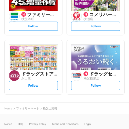
ファミリーマート
コメリハード&グリーン
秩父本町
横瀬店
s
s
Follow
Follow
e
e
t
t
f
f
o
o
l
l
l
l
o
o
w
w
ドラッグストアコスモス
ドラッグセイムス
永田店
秩父横瀬店
s
s
Follow
Follow
e
e
t
t
f
f
o
o
l
l
l
l
o
o
Home
ファミリーマート
秩父上野町
w
w
Notice
Help
Privacy Policy
Terms and Conditions
Login