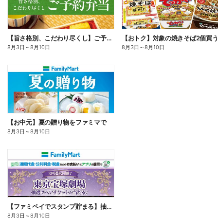
【旨さ格別、こだわり尽くし】ご予約弁当
8月3日
～
8月10日
8月3日
～
8月10日
【お中元】夏の贈り物をファミマで
8月3日
～
8月10日
【ファミペイでスタンプ貯まる】抽選でペアチケットが当たる!
8月3日
～
8月10日