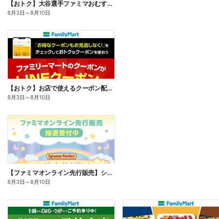
【おトク】大谷選手ファミマおむすび割
8月3日
～
8月10日
【おトク】お店で使えるクーポン配信中
8月3日
～
8月10日
【ファミマオンライン先行販売】シルバニアファミリー
8月3日
～
8月10日