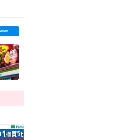
ollow
t