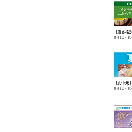
8月3日
～
8
【お中元
8月3日
～
8