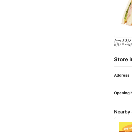
たっぷり
8月3日
〜
8
Store i
Address
Opening 
Nearby 