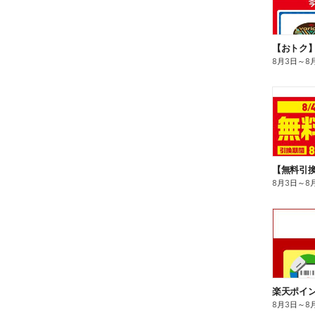
8月3日
～
8
8月3日
～
8
8月3日
～
8