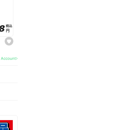
a
v
o
r
i
t
8
8
e
税込
税込
円
円
s
e
t
f
a
l Account
v
o
r
i
t
e