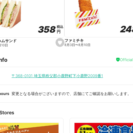
a
v
o
r
i
t
24
24
358
358
e
税込
税込
円
円
ファミチキ
ハムサンド
s
8月3日
〜
8月10日
月10日
e
t
f
nfo
a
Officia
v
o
r
i
〒368-0101
埼玉県秩父郡小鹿野町下小鹿野2009番1
t
e
hours
変更となる場合がございますので、店舗にてご確認をお願いします。
Stores