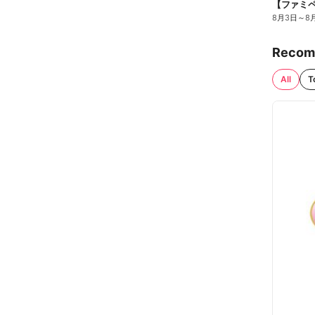
8月3日
～
8
Recom
All
T