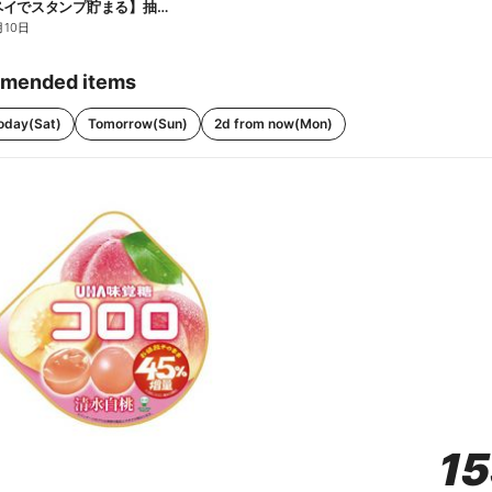
【ファミペイでスタンプ貯まる】抽選でペアチケットが当たる!
月10日
mended items
oday(Sat)
Tomorrow(Sun)
2d from now(Mon)
1
1