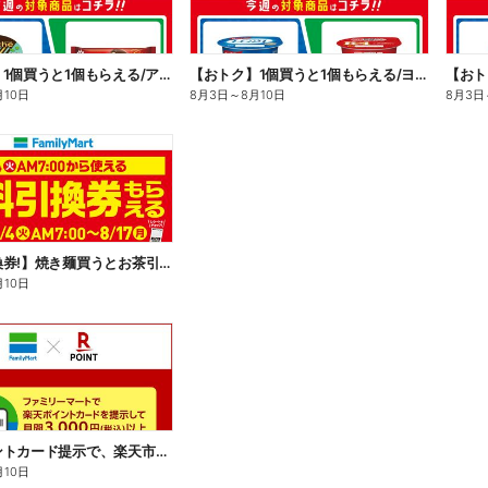
【おトク】1個買うと1個もらえる/アイス
【おトク】1個買うと1個もらえる/ヨーグルト
【おト
月10日
8月3日
～
8月10日
8月3日
【無料引換券!】焼き麺買うとお茶引換券貰える!
月10日
楽天ポイントカード提示で、楽天市場でのお買い物がおトクに!
月10日