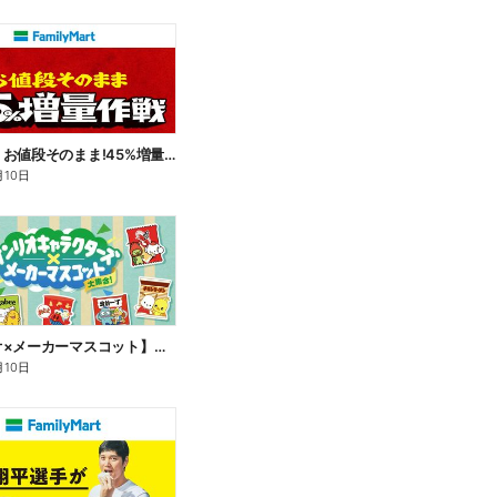
【おトク】お値段そのまま!45%増量作戦!
月10日
【サンリオ×メーカーマスコット】オリジナルグッズ貰える!
月10日