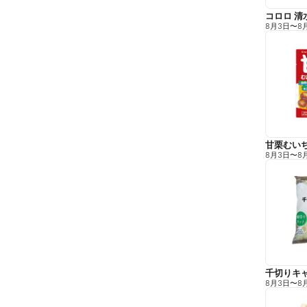
コロロ 清
8月3日
〜
8
甘栗むい
8月3日
〜
8
千切りキ
8月3日
〜
8