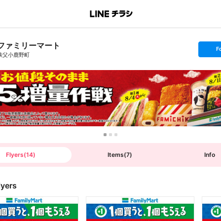
ファミリーマート
s
F
e
秩父小鹿野町
t
f
o
l
l
o
w
Flyers
(
14
)
Items
(
7
)
Info
lyers