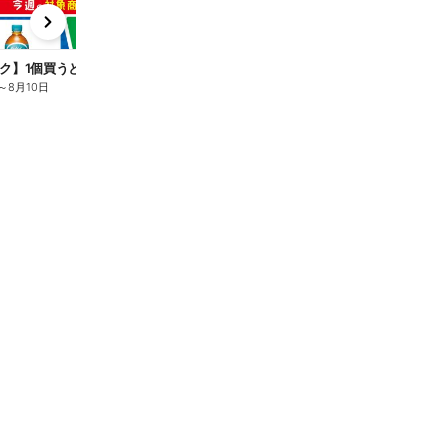
x
e
n
ク】1個買うと1個もらえる/麦茶
～
8月10日