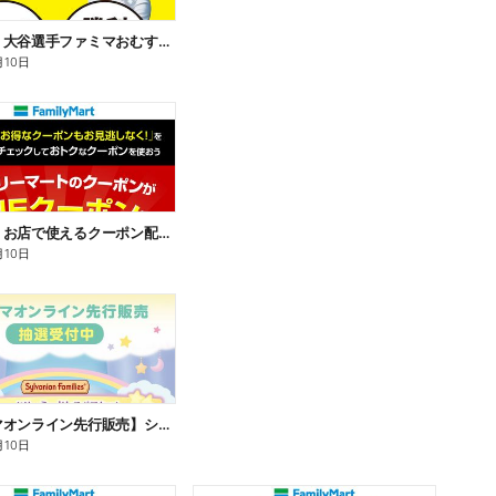
【おトク】大谷選手ファミマおむすび割
月10日
【おトク】お店で使えるクーポン配信中
月10日
【ファミマオンライン先行販売】シルバニアファミリー
月10日