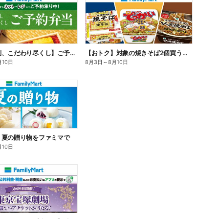
【旨さ格別、こだわり尽くし】ご予約弁当
【おトク】対象の焼きそば2個買うと100円引き!
月10日
8月3日
～
8月10日
】夏の贈り物をファミマで
月10日