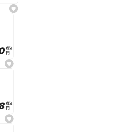
s
e
t
f
a
v
o
r
i
t
0
0
税込
税込
e
円
円
s
e
t
f
a
v
o
r
i
t
8
8
e
税込
税込
円
円
s
e
t
f