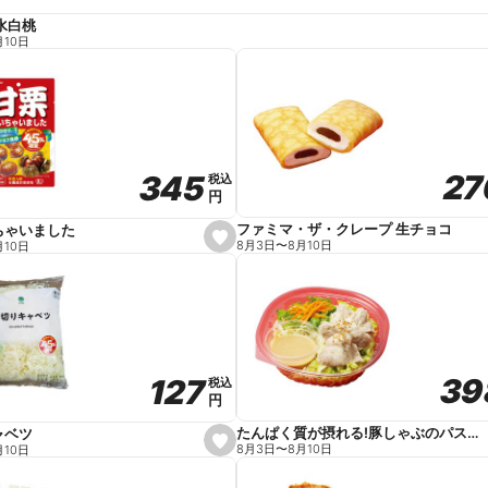
水白桃
月10日
27
27
345
345
税込
税込
円
円
ファミマ・ザ・クレープ 生チョコ
ちゃいました
s
8月3日
〜
8月10日
月10日
e
t
f
a
v
o
r
i
t
39
39
127
127
e
税込
税込
円
円
たんぱく質が摂れる!豚しゃぶのパスタサラダ
ャベツ
s
8月3日
〜
8月10日
月10日
e
t
f