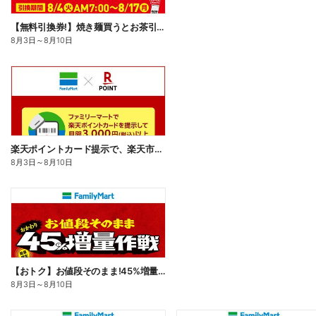
【無料引換券!】焼き麺買うとお茶引換券貰える!
8月3日
～
8月10日
楽天ポイントカード提示で、楽天市場でのお買い物がおトクに!
8月3日
～
8月10日
【おトク】お値段そのまま!45%増量作戦!
8月3日
～
8月10日