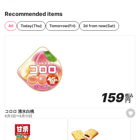
Recommended items
All
Today(Thu)
Tomorrow(Fri)
2d from now(Sat)
159
159
税込
税込
円
円
コロロ 清水白桃
s
8月3日
〜
8月10日
e
t
f
a
v
o