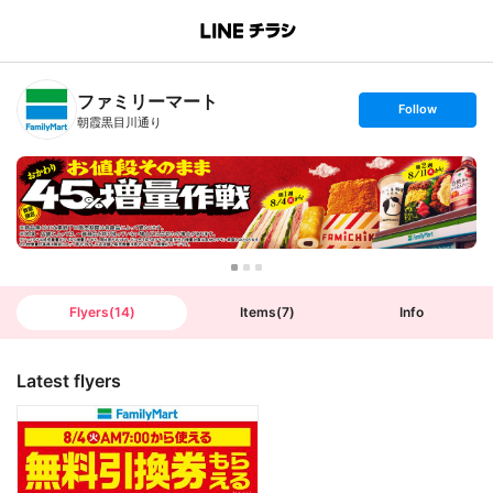
B
r
a
n
ファミリーマート
c
s
Follow
h
e
朝霞黒目川通り
T
t
o
f
p
o
l
l
o
w
Flyers
(
14
)
Items
(
7
)
Info
Latest flyers