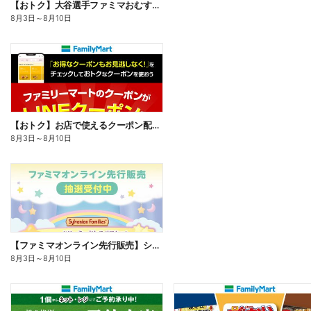
【おトク】大谷選手ファミマおむすび割
8月3日
～
8月10日
【おトク】お店で使えるクーポン配信中
8月3日
～
8月10日
【ファミマオンライン先行販売】シルバニアファミリー
8月3日
～
8月10日