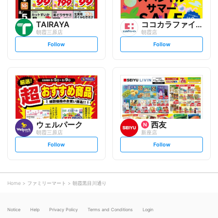
TAIRAYA
ココカラファイン
朝霞三原店
朝霞店
s
s
Follow
Follow
e
e
t
t
f
f
o
o
l
l
l
l
o
o
w
w
ウェルパーク
西友
朝霞三原店
新座店
s
s
Follow
Follow
e
e
t
t
f
f
o
o
l
l
l
l
o
o
Home
ファミリーマート
朝霞黒目川通り
w
w
Notice
Help
Privacy Policy
Terms and Conditions
Login