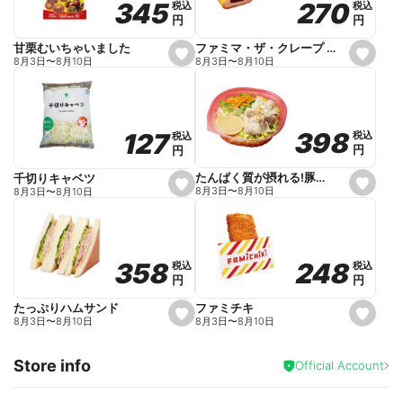
270
270
345
345
税込
税込
税込
税込
r
円
円
円
円
i
t
e
ファミマ・ザ・クレープ 生チョコ
甘栗むいちゃいました
s
s
8月3日
〜
8月10日
8月3日
〜
8月10日
e
e
t
t
f
f
a
a
v
v
o
o
398
398
127
127
税込
税込
税込
税込
r
r
円
円
円
円
i
i
t
t
e
e
たんぱく質が摂れる!豚しゃぶのパスタサラダ
千切りキャベツ
s
s
8月3日
〜
8月10日
8月3日
〜
8月10日
e
e
t
t
f
f
a
a
v
v
o
o
248
248
358
358
税込
税込
税込
税込
r
r
円
円
円
円
i
i
t
t
e
e
ファミチキ
たっぷりハムサンド
s
s
8月3日
〜
8月10日
8月3日
〜
8月10日
e
e
t
t
f
f
Store info
a
a
Official Account
v
v
o
o
r
r