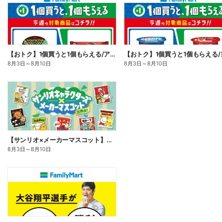
【おトク】1個買うと1個もらえる/アイス
8月3日
～
8月10日
8月3日
～
8月10日
【サンリオ×メーカーマスコット】オリジナルグッズ貰える!
8月3日
～
8月10日