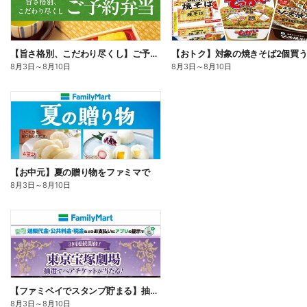
【旨さ格別、こだわり尽くし】ご予約弁当
8月3日
～
8月10日
8月3日
～
8月10日
【お中元】夏の贈り物をファミマで
8月3日
～
8月10日
【ファミペイでスタンプ貯まる】抽選でペアチケットが当たる!
8月3日
～
8月10日