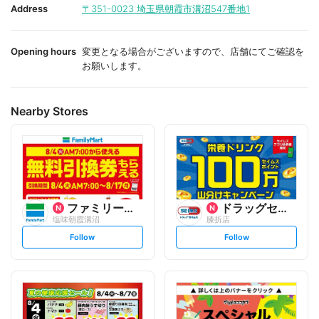
i
i
Address
〒351-0023
埼玉県朝霞市溝沼547番地1
t
t
e
e
Opening hours
変更となる場合がございますので、店舗にてご確認を
お願いします。
Nearby Stores
ファミリーマート
ドラッグセイムス
塩味朝霞溝沼
膝折店
s
s
Follow
Follow
e
e
t
t
f
f
o
o
l
l
l
l
o
o
w
w