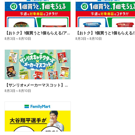
【おトク】1個買うと1個もらえる/アイス
8月3日
～
8月10日
8月3日
～
8月10日
【サンリオ×メーカーマスコット】オリジナルグッズ貰える!
8月3日
～
8月10日