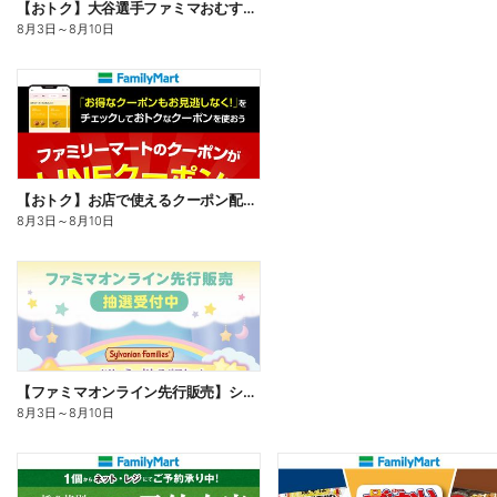
【おトク】大谷選手ファミマおむすび割
8月3日
～
8月10日
【おトク】お店で使えるクーポン配信中
8月3日
～
8月10日
【ファミマオンライン先行販売】シルバニアファミリー
8月3日
～
8月10日