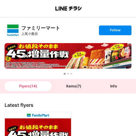
B
r
a
n
ファミリーマート
c
s
Follow
h
e
上尾小敷谷
T
t
o
f
p
o
l
l
o
w
Flyers
(
14
)
Items
(
7
)
Info
Latest flyers