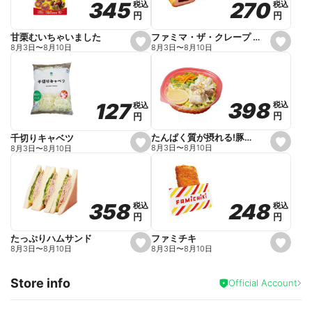
270
270
345
345
税込
税込
税込
税込
r
円
円
円
円
i
t
e
ファミマ・ザ・クレープ 生チョコ
甘栗むいちゃいました
s
s
8月3日
〜
8月10日
8月3日
〜
8月10日
e
e
t
t
f
f
a
a
v
v
o
o
398
398
127
127
税込
税込
税込
税込
r
r
円
円
円
円
i
i
t
t
e
e
たんぱく質が摂れる!豚しゃぶのパスタサラダ
千切りキャベツ
s
s
8月3日
〜
8月10日
8月3日
〜
8月10日
e
e
t
t
f
f
a
a
v
v
o
o
248
248
358
358
税込
税込
税込
税込
r
r
円
円
円
円
i
i
t
t
e
e
ファミチキ
たっぷりハムサンド
s
s
8月3日
〜
8月10日
8月3日
〜
8月10日
e
e
t
t
f
f
Store info
a
a
Official Account
v
v
o
o
r
r