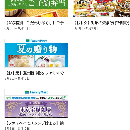
【旨さ格別、こだわり尽くし】ご予約弁当
8月3日
～
8月10日
8月3日
～
8月10日
【お中元】夏の贈り物をファミマで
8月3日
～
8月10日
【ファミペイでスタンプ貯まる】抽選でペアチケットが当たる!
8月3日
～
8月10日