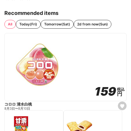
Recommended items
All
Today(Fri)
Tomorrow(Sat)
2d from now(Sun)
159
159
税込
税込
円
円
コロロ 清水白桃
s
8月3日
〜
8月10日
e
t
f
a
v
o