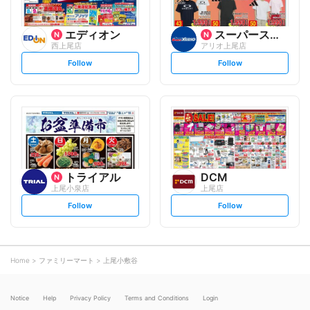
エディオン
スーパースポーツゼビオ
西上尾店
アリオ上尾店
s
s
Follow
Follow
e
e
t
t
f
f
o
o
l
l
l
l
o
o
w
w
トライアル
DCM
上尾小泉店
上尾店
s
s
Follow
Follow
e
e
t
t
f
f
o
o
l
l
l
l
o
o
Home
ファミリーマート
上尾小敷谷
w
w
Notice
Help
Privacy Policy
Terms and Conditions
Login