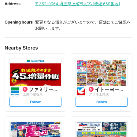
i
i
Address
〒362-0064
埼玉県上尾市大字小敷谷659番地1
t
t
e
e
Opening hours
変更となる場合がございますので、店舗にてご確認を
お願いします。
Nearby Stores
ファミリーマート
イトーヨーカ堂
上尾小敷谷東
アリオ上尾店
s
s
Follow
Follow
e
e
t
t
f
f
o
o
l
l
l
l
o
o
w
w