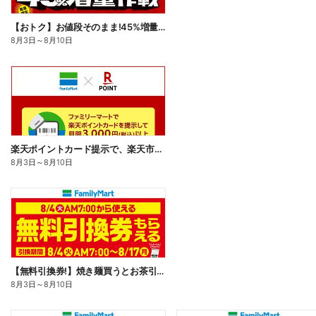
【おトク】お値段そのまま!45%増量作戦!
8月3日
～
8月10日
楽天ポイントカード提示で、楽天市場でのお買い物がおトクに!
8月3日
～
8月10日
【無料引換券!】焼き麺買うとお茶引換券貰える!
8月3日
～
8月10日