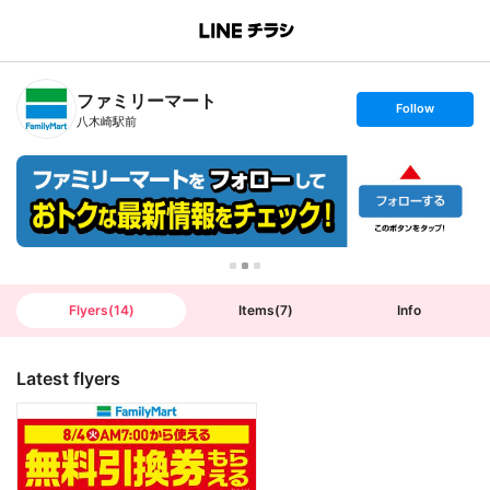
B
r
a
n
ファミリーマート
c
s
Follow
h
e
八木崎駅前
T
t
o
f
p
o
l
l
o
w
Flyers
(
14
)
Items
(
7
)
Info
Latest flyers