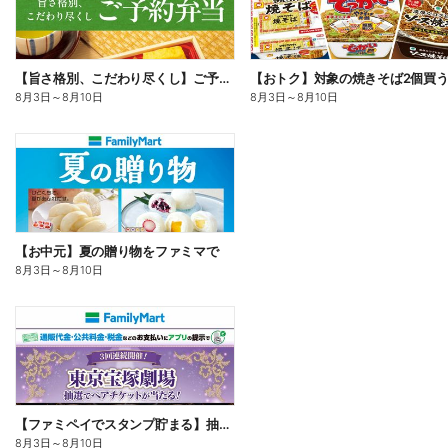
【旨さ格別、こだわり尽くし】ご予約弁当
8月3日
～
8月10日
8月3日
～
8月10日
【お中元】夏の贈り物をファミマで
8月3日
～
8月10日
【ファミペイでスタンプ貯まる】抽選でペアチケットが当たる!
8月3日
～
8月10日