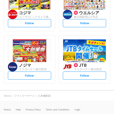
コジマ
ウエルシア
コジマ×ビックカメラ春日部店
春日部駅西口2号店
s
s
Follow
Follow
e
e
t
t
f
f
o
o
l
l
l
l
o
o
w
w
ノジマ
JTB
ララガーデン春日部店
ララガーデン春日部店
s
s
Follow
Follow
e
e
t
t
f
f
o
o
l
l
l
l
o
o
Home
ファミリーマート
八木崎駅前
w
w
Notice
Help
Privacy Policy
Terms and Conditions
Login