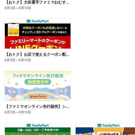
【おトク】大谷選手ファミマおむすび割
8月3日
～
8月10日
【おトク】お店で使えるクーポン配信中
8月3日
～
8月10日
【ファミマオンライン先行販売】シルバニアファミリー
8月3日
～
8月10日