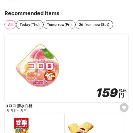
Recommended items
All
Today(Thu)
Tomorrow(Fri)
2d from now(Sat)
159
159
税込
税込
円
円
コロロ 清水白桃
s
8月3日
〜
8月10日
e
t
f
a
v
o