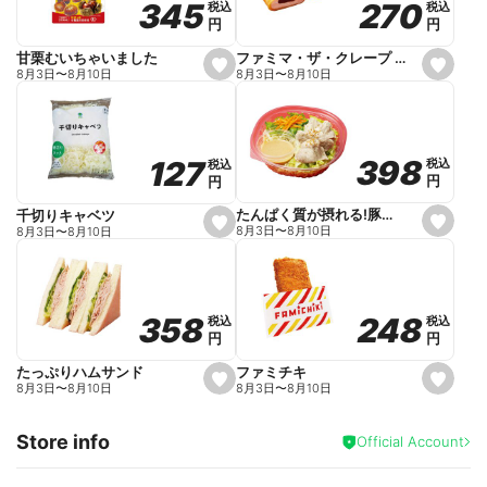
270
270
345
345
税込
税込
税込
税込
r
円
円
円
円
i
t
e
ファミマ・ザ・クレープ 生チョコ
甘栗むいちゃいました
s
s
8月3日
〜
8月10日
8月3日
〜
8月10日
e
e
t
t
f
f
a
a
v
v
o
o
398
398
127
127
税込
税込
税込
税込
r
r
円
円
円
円
i
i
t
t
e
e
たんぱく質が摂れる!豚しゃぶのパスタサラダ
千切りキャベツ
s
s
8月3日
〜
8月10日
8月3日
〜
8月10日
e
e
t
t
f
f
a
a
v
v
o
o
248
248
358
358
税込
税込
税込
税込
r
r
円
円
円
円
i
i
t
t
e
e
ファミチキ
たっぷりハムサンド
s
s
8月3日
〜
8月10日
8月3日
〜
8月10日
e
e
t
t
f
f
Store info
a
a
Official Account
v
v
o
o
r
r