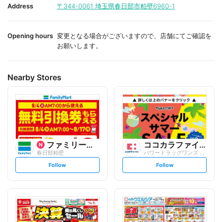
i
i
Address
〒344-0061
埼玉県春日部市粕壁6960-1
t
t
e
e
Opening hours
変更となる場合がございますので、店舗にてご確認を
お願いします。
Nearby Stores
ファミリーマート
ココカラファイン
春日部粕壁
パワードラッグワンズ 春日部店
s
s
Follow
Follow
e
e
t
t
f
f
o
o
l
l
l
l
o
o
w
w