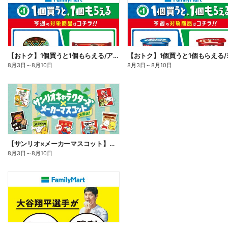
【おトク】1個買うと1個もらえる/アイス
8月3日
～
8月10日
8月3日
～
8月10日
【サンリオ×メーカーマスコット】オリジナルグッズ貰える!
8月3日
～
8月10日