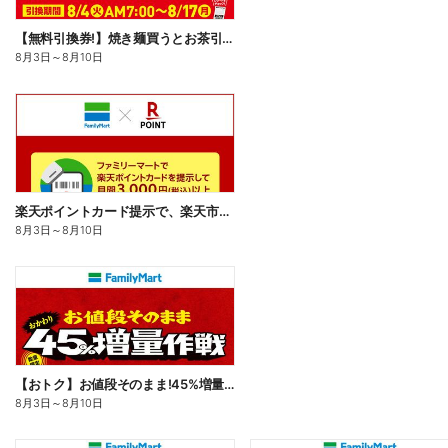
【無料引換券!】焼き麺買うとお茶引換券貰える!
8月3日
～
8月10日
楽天ポイントカード提示で、楽天市場でのお買い物がおトクに!
8月3日
～
8月10日
【おトク】お値段そのまま!45%増量作戦!
8月3日
～
8月10日