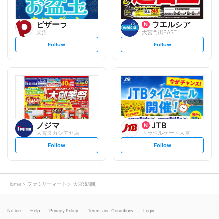
ピザーラ
ウエルシア
天沼
大宮門街EAST
s
s
Follow
Follow
e
e
t
t
f
f
o
o
l
l
l
l
o
o
w
w
ノジマ
JTB
大宮タカシマヤ店
トラベルゲート大宮
s
s
Follow
Follow
e
e
t
t
f
f
o
o
l
l
l
l
o
o
Home
ファミリーマート
大宮浅間町
w
w
Notice
Help
Privacy Policy
Terms and Conditions
Login