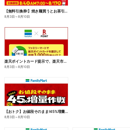
【無料引換券!】焼き麺買うとお茶引換券貰える!
8月3日
～
8月10日
楽天ポイントカード提示で、楽天市場でのお買い物がおトクに!
8月3日
～
8月10日
【おトク】お値段そのまま!45%増量作戦!
8月3日
～
8月10日