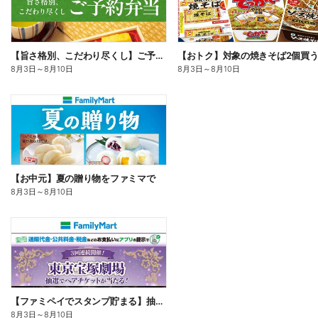
【旨さ格別、こだわり尽くし】ご予約弁当
8月3日
～
8月10日
8月3日
～
8月10日
【お中元】夏の贈り物をファミマで
8月3日
～
8月10日
【ファミペイでスタンプ貯まる】抽選でペアチケットが当たる!
8月3日
～
8月10日