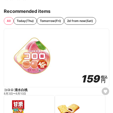
Recommended items
All
Today(Thu)
Tomorrow(Fri)
2d from now(Sat)
159
159
税込
税込
円
円
コロロ 清水白桃
s
8月3日
〜
8月10日
e
t
f
a
v
o