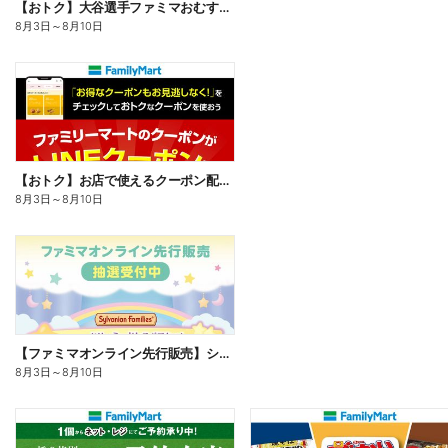
【おトク】大谷選手ファミマおむすび割
8月3日
～
8月10日
【おトク】お店で使えるクーポン配信中
8月3日
～
8月10日
【ファミマオンライン先行販売】シルバニアファミリー
8月3日
～
8月10日