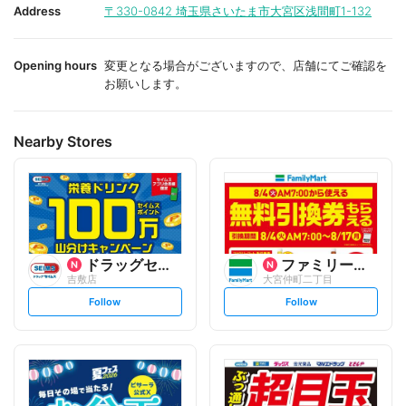
i
i
Address
〒330-0842
埼玉県さいたま市大宮区浅間町1-132
t
t
e
e
Opening hours
変更となる場合がございますので、店舗にてご確認を
お願いします。
Nearby Stores
ドラッグセイムス
ファミリーマート
吉敷店
大宮仲町二丁目
s
s
Follow
Follow
e
e
t
t
f
f
o
o
l
l
l
l
o
o
w
w