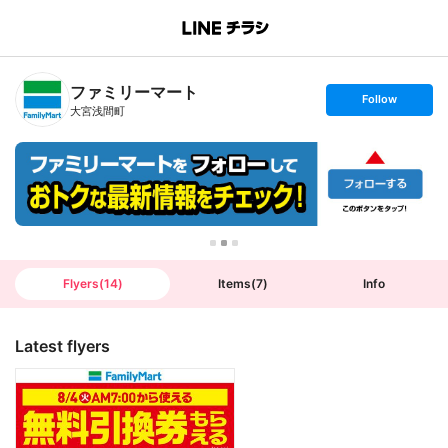
B
r
a
n
ファミリーマート
c
s
Follow
h
e
大宮浅間町
T
t
o
f
p
o
l
l
o
w
Flyers
(
14
)
Items
(
7
)
Info
Latest flyers