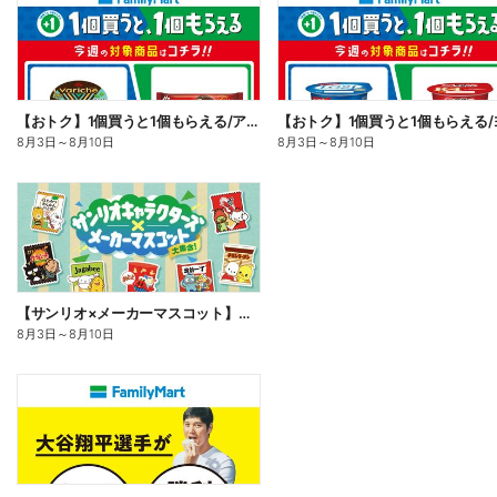
【おトク】1個買うと1個もらえる/アイス
8月3日
～
8月10日
8月3日
～
8月10日
【サンリオ×メーカーマスコット】オリジナルグッズ貰える!
8月3日
～
8月10日