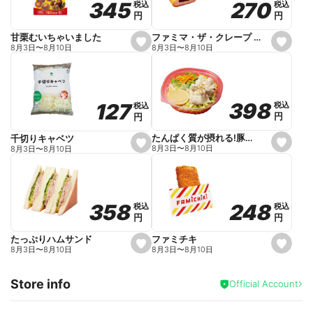
270
270
345
345
税込
税込
税込
税込
r
円
円
円
円
i
t
e
ファミマ・ザ・クレープ 生チョコ
甘栗むいちゃいました
s
s
8月3日
〜
8月10日
8月3日
〜
8月10日
e
e
t
t
f
f
a
a
v
v
o
o
398
398
127
127
税込
税込
税込
税込
r
r
円
円
円
円
i
i
t
t
e
e
たんぱく質が摂れる!豚しゃぶのパスタサラダ
千切りキャベツ
s
s
8月3日
〜
8月10日
8月3日
〜
8月10日
e
e
t
t
f
f
a
a
v
v
o
o
248
248
358
358
税込
税込
税込
税込
r
r
円
円
円
円
i
i
t
t
e
e
ファミチキ
たっぷりハムサンド
s
s
8月3日
〜
8月10日
8月3日
〜
8月10日
e
e
t
t
f
f
Store info
a
a
Official Account
v
v
o
o
r
r