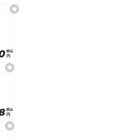
s
e
t
f
a
v
o
r
i
t
0
0
税込
税込
e
円
円
s
e
t
f
a
v
o
r
i
t
8
8
e
税込
税込
円
円
s
e
t
f