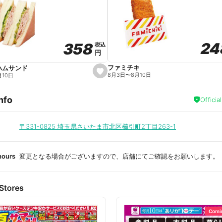
a
v
o
r
i
t
24
24
358
358
e
税込
税込
円
円
ファミチキ
ハムサンド
s
8月3日
〜
8月10日
月10日
e
t
f
nfo
a
Officia
v
o
r
i
〒331-0825
埼玉県さいたま市北区櫛引町2丁目263-1
t
e
hours
変更となる場合がございますので、店舗にてご確認をお願いします。
Stores
Comi