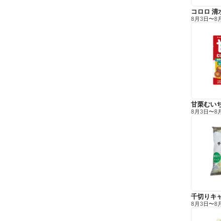
コロロ 清
8月3日
〜
8
甘栗むい
8月3日
〜
8
千切りキ
8月3日
〜
8