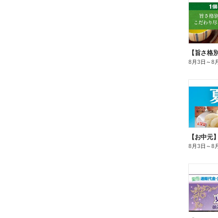
8月3日
～
8
【お中元
8月3日
～
8