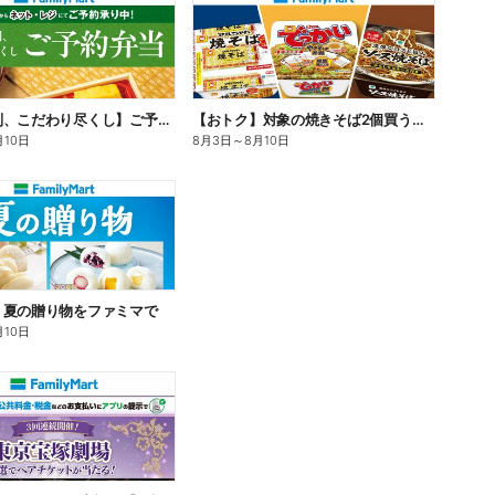
【旨さ格別、こだわり尽くし】ご予約弁当
【おトク】対象の焼きそば2個買うと100円引き!
月10日
8月3日
～
8月10日
】夏の贈り物をファミマで
月10日