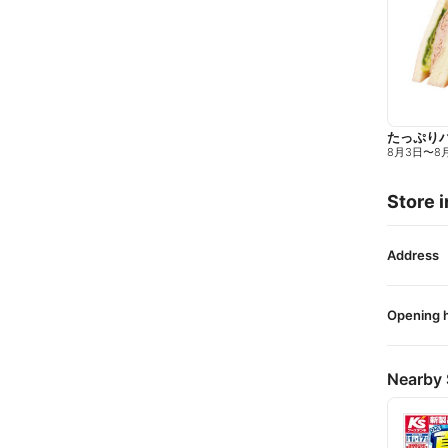
たっぷり
8月3日
〜
8
Store i
Address
Opening 
Nearby 