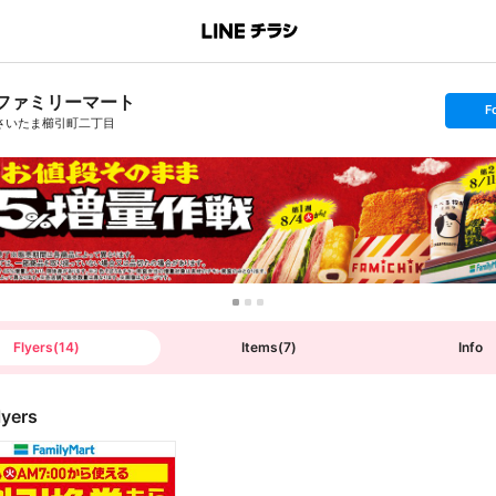
ファミリーマート
s
F
e
さいたま櫛引町二丁目
t
f
o
l
l
o
w
Flyers
(
14
)
Items
(
7
)
Info
lyers