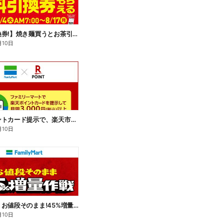
【無料引換券!】焼き麺買うとお茶引換券貰える!
月10日
楽天ポイントカード提示で、楽天市場でのお買い物がおトクに!
月10日
【おトク】お値段そのまま!45%増量作戦!
月10日