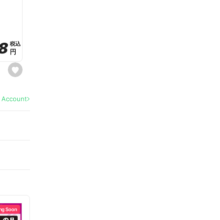
a
v
o
r
i
t
8
8
e
税込
税込
円
円
s
e
t
f
a
l Account
v
o
r
i
t
e
ng Soon