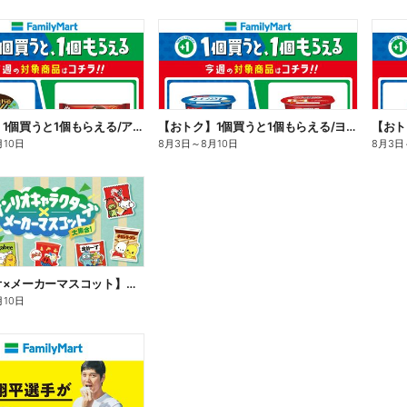
【おトク】1個買うと1個もらえる/アイス
【おトク】1個買うと1個もらえる/ヨーグルト
【おト
月10日
8月3日
～
8月10日
8月3日
【サンリオ×メーカーマスコット】オリジナルグッズ貰える!
月10日