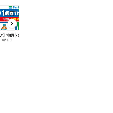
t
x
e
n
ク】1個買うと1個もらえる/麦茶
～
8月10日