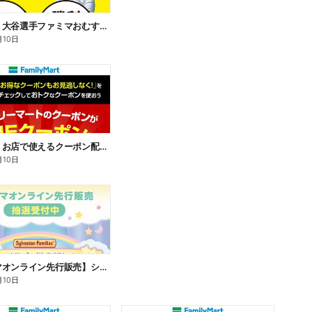
【おトク】大谷選手ファミマおむすび割
月10日
【おトク】お店で使えるクーポン配信中
月10日
【ファミマオンライン先行販売】シルバニアファミリー
月10日