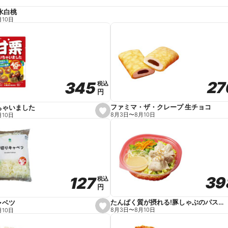
水白桃
月10日
27
27
345
345
税込
税込
円
円
ファミマ・ザ・クレープ 生チョコ
ちゃいました
s
8月3日
〜
8月10日
月10日
e
t
f
a
v
o
r
i
t
39
39
127
127
e
税込
税込
円
円
たんぱく質が摂れる!豚しゃぶのパスタサラダ
ャベツ
s
8月3日
〜
8月10日
月10日
e
t
f