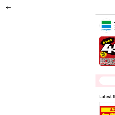
LINEチラシ
B
r
a
n
c
h
T
o
p
Latest f