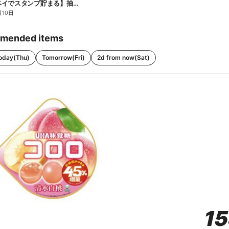
【ファミペイでスタンプ貯まる】抽選でペアチケットが当たる!
月10日
mended items
oday(Thu)
Tomorrow(Fri)
2d from now(Sat)
1
1