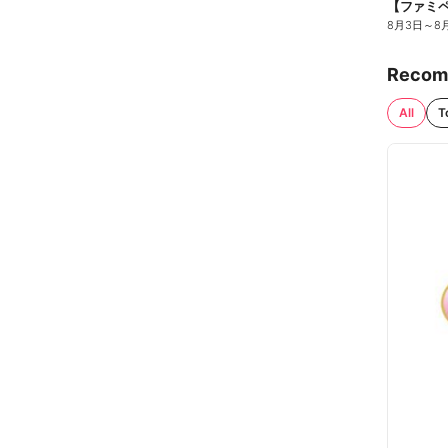
8月3日
～
8
Recom
All
T