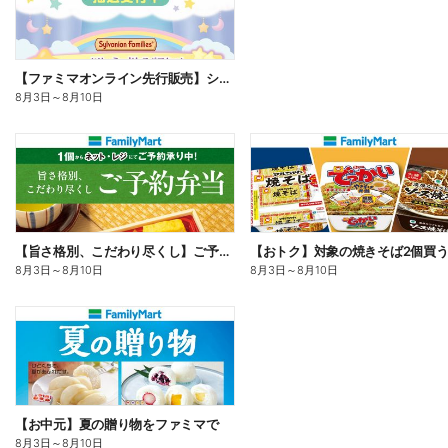
【ファミマオンライン先行販売】シルバニアファミリー
8月3日
～
8月10日
【旨さ格別、こだわり尽くし】ご予約弁当
8月3日
～
8月10日
8月3日
～
8月10日
【お中元】夏の贈り物をファミマで
8月3日
～
8月10日