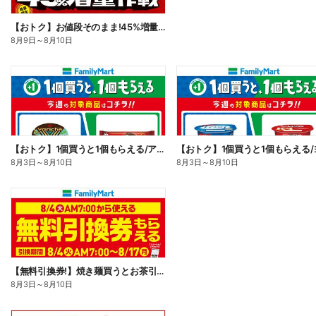
【おトク】お値段そのまま!45%増量作戦!
8月9日
～
8月10日
【おトク】1個買うと1個もらえる/アイス
8月3日
～
8月10日
8月3日
～
8月10日
【無料引換券!】焼き麺買うとお茶引換券貰える!
8月3日
～
8月10日