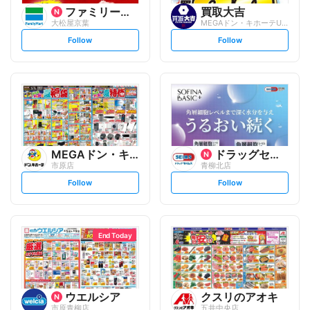
ファミリーマート
買取大吉
大松屋京葉
MEGAドン・キホーテUNY市原店
s
s
Follow
Follow
e
e
t
t
f
f
o
o
l
l
l
l
o
o
w
w
MEGAドン・キホーテUNY
ドラッグセイムス
市原店
青柳北店
s
s
Follow
Follow
e
e
t
t
f
f
o
o
l
l
l
l
o
o
End Today
w
w
ウエルシア
クスリのアオキ
市原青柳店
五井中央店