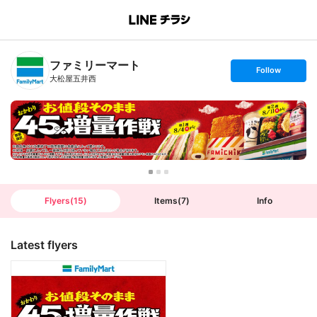
B
r
a
n
ファミリーマート
c
s
Follow
h
e
大松屋五井西
T
t
o
f
p
o
l
l
o
w
Flyers
(
15
)
Items
(
7
)
Info
Latest flyers