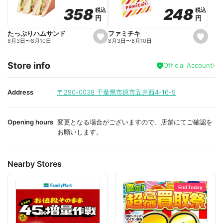
o
o
248
248
358
358
税込
税込
税込
税込
r
r
円
円
円
円
i
i
t
t
e
e
ファミチキ
たっぷりハムサンド
s
s
8月3日
〜
8月10日
8月3日
〜
8月10日
e
e
t
t
f
f
Store info
a
a
Official Account
v
v
o
o
r
r
i
i
Address
〒290-0038
千葉県市原市五井西4-16-9
t
t
e
e
Opening hours
変更となる場合がございますので、店舗にてご確認を
お願いします。
Nearby Stores
End Today