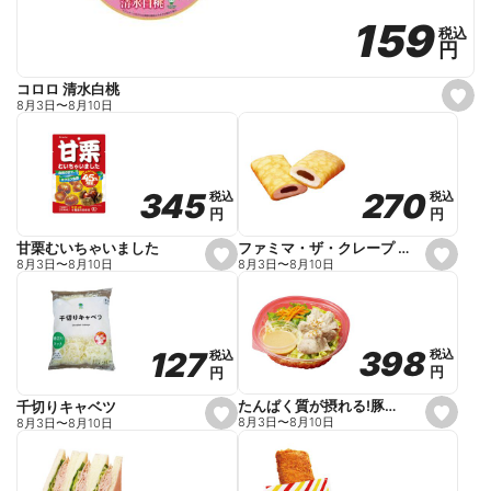
159
159
税込
税込
円
円
コロロ 清水白桃
s
8月3日
〜
8月10日
e
t
f
a
v
o
270
270
345
345
税込
税込
税込
税込
r
円
円
円
円
i
t
e
ファミマ・ザ・クレープ 生チョコ
甘栗むいちゃいました
s
s
8月3日
〜
8月10日
8月3日
〜
8月10日
e
e
t
t
f
f
a
a
v
v
o
o
398
398
127
127
税込
税込
税込
税込
r
r
円
円
円
円
i
i
t
t
e
e
たんぱく質が摂れる!豚しゃぶのパスタサラダ
千切りキャベツ
s
s
8月3日
〜
8月10日
8月3日
〜
8月10日
e
e
t
t
f
f
a
a
v
v