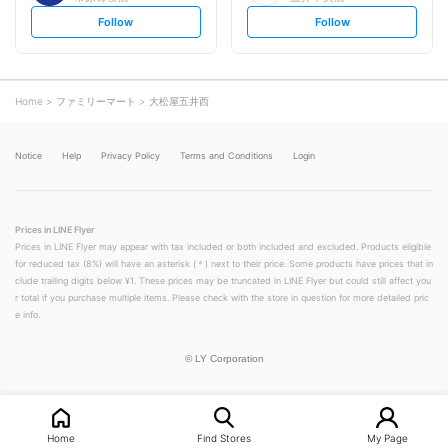
s
s
Follow
Follow
e
e
t
t
f
f
o
o
l
l
l
l
o
o
Home
ファミリーマート
大松屋五井西
w
w
Notice
Help
Privacy Policy
Terms and Conditions
Login
Prices in LINE Flyer
Prices in LINE Flyer may appear with tax included or both included and excluded. Products eligible
for reduced tax (8%) will have an asterisk (＊) next to their price. Some products have prices that in
clude trailing digits below ¥1. These prices may be truncated in LINE Flyer but could still affect you
r total if you purchase multiple items. Please check with the store in question for more detailed pric
e info.
©
LY Corporation
Home
Find Stores
My Page