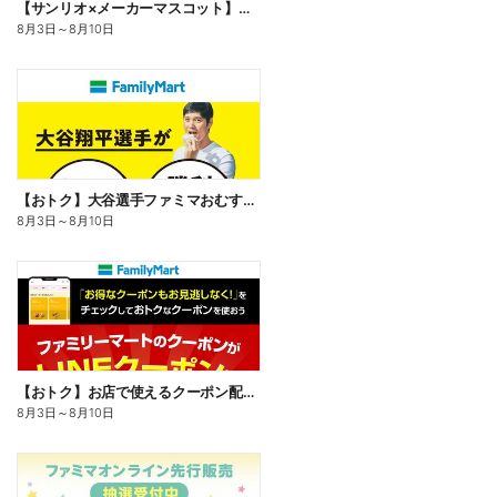
【サンリオ×メーカーマスコット】オリジナルグッズ貰える!
8月3日
～
8月10日
【おトク】大谷選手ファミマおむすび割
8月3日
～
8月10日
【おトク】お店で使えるクーポン配信中
8月3日
～
8月10日