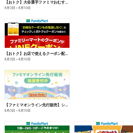
【おトク】大谷選手ファミマおむすび割
8月3日
～
8月10日
【おトク】お店で使えるクーポン配信中
8月3日
～
8月10日
【ファミマオンライン先行販売】シルバニアファミリー
8月3日
～
8月10日