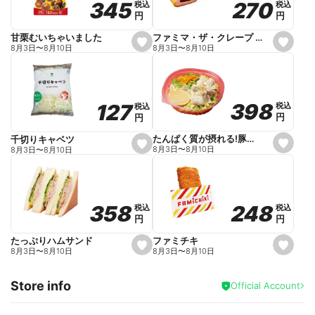
270
270
345
345
税込
税込
税込
税込
r
円
円
円
円
i
t
e
ファミマ・ザ・クレープ 生チョコ
甘栗むいちゃいました
s
s
8月3日
〜
8月10日
8月3日
〜
8月10日
e
e
t
t
f
f
a
a
v
v
o
o
398
398
127
127
税込
税込
税込
税込
r
r
円
円
円
円
i
i
t
t
e
e
たんぱく質が摂れる!豚しゃぶのパスタサラダ
千切りキャベツ
s
s
8月3日
〜
8月10日
8月3日
〜
8月10日
e
e
t
t
f
f
a
a
v
v
o
o
248
248
358
358
税込
税込
税込
税込
r
r
円
円
円
円
i
i
t
t
e
e
ファミチキ
たっぷりハムサンド
s
s
8月3日
〜
8月10日
8月3日
〜
8月10日
e
e
t
t
f
f
Store info
a
a
Official Account
v
v
o
o
r
r