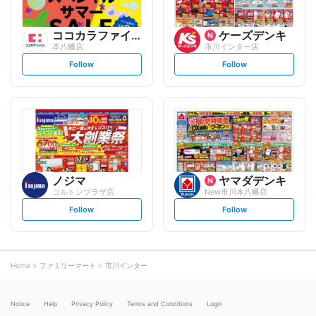
ココカラファイン
ケーズデンキ
本八幡店
市川インター店
s
s
Follow
Follow
e
e
t
t
f
f
o
o
l
l
l
l
o
o
w
w
ノジマ
ヤマダデンキ
コルトンプラザ店
New市川本八幡店
s
s
Follow
Follow
e
e
t
t
f
f
o
o
l
l
l
l
o
o
Home
ファミリーマート
市川インター
w
w
Notice
Help
Privacy Policy
Terms and Conditions
Login