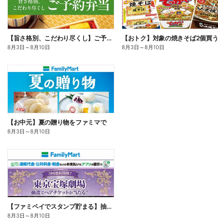
【旨さ格別、こだわり尽くし】ご予約弁当
8月3日
～
8月10日
8月3日
～
8月10日
【お中元】夏の贈り物をファミマで
8月3日
～
8月10日
【ファミペイでスタンプ貯まる】抽選でペアチケットが当たる!
8月3日
～
8月10日