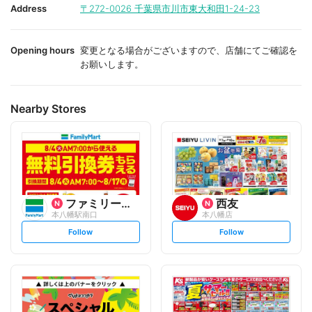
i
i
Address
〒272-0026
千葉県市川市東大和田1-24-23
t
t
e
e
Opening hours
変更となる場合がございますので、店舗にてご確認を
お願いします。
Nearby Stores
ファミリーマート
西友
本八幡駅南口
本八幡店
s
s
Follow
Follow
e
e
t
t
f
f
o
o
l
l
l
l
o
o
w
w