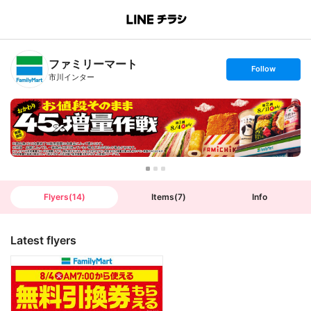
B
r
a
n
ファミリーマート
c
s
Follow
h
e
市川インター
T
t
o
f
p
o
l
l
o
w
Flyers
(
14
)
Items
(
7
)
Info
Latest flyers