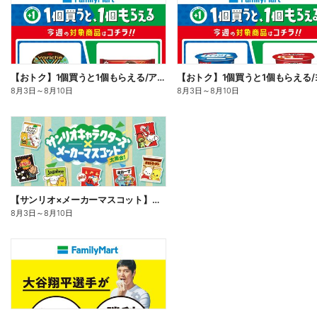
【おトク】1個買うと1個もらえる/アイス
8月3日
～
8月10日
8月3日
～
8月10日
【サンリオ×メーカーマスコット】オリジナルグッズ貰える!
8月3日
～
8月10日