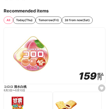
Recommended items
All
Today(Thu)
Tomorrow(Fri)
2d from now(Sat)
159
159
税込
税込
円
円
コロロ 清水白桃
s
8月3日
〜
8月10日
e
t
f
a
v
o