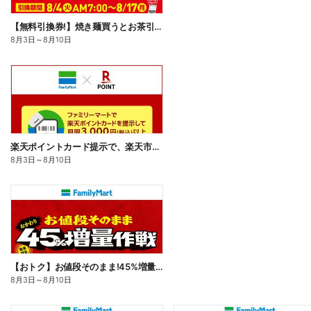
【無料引換券!】焼き麺買うとお茶引換券貰える!
8月3日
～
8月10日
楽天ポイントカード提示で、楽天市場でのお買い物がおトクに!
8月3日
～
8月10日
【おトク】お値段そのまま!45%増量作戦!
8月3日
～
8月10日