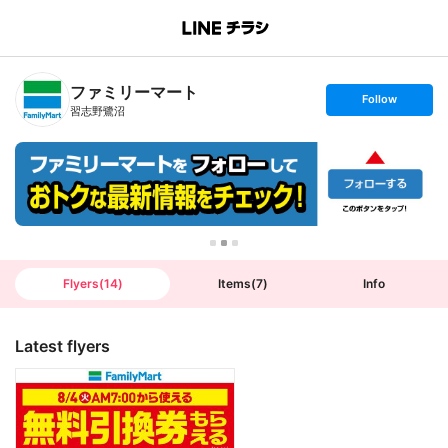
B
r
a
n
ファミリーマート
c
s
Follow
h
e
習志野鷺沼
T
t
o
f
p
o
l
l
o
w
Flyers
(
14
)
Items
(
7
)
Info
Latest flyers