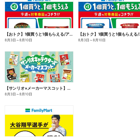
【おトク】1個買うと1個もらえる/アイス
8月3日
～
8月10日
8月3日
～
8月10日
【サンリオ×メーカーマスコット】オリジナルグッズ貰える!
8月3日
～
8月10日