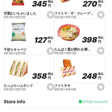
270
270
345
345
税込
税込
税込
税込
r
円
円
円
円
i
t
e
ファミマ・ザ・クレープ 生チョコ
甘栗むいちゃいました
s
s
8月3日
〜
8月10日
8月3日
〜
8月10日
e
e
t
t
f
f
a
a
v
v
o
o
398
398
127
127
税込
税込
税込
税込
r
r
円
円
円
円
i
i
t
t
e
e
たんぱく質が摂れる!豚しゃぶのパスタサラダ
千切りキャベツ
s
s
8月3日
〜
8月10日
8月3日
〜
8月10日
e
e
t
t
f
f
a
a
v
v
o
o
248
248
358
358
税込
税込
税込
税込
r
r
円
円
円
円
i
i
t
t
e
e
ファミチキ
たっぷりハムサンド
s
s
8月3日
〜
8月10日
8月3日
〜
8月10日
e
e
t
t
f
f
Store info
a
a
Official Account
v
v
o
o
r
r