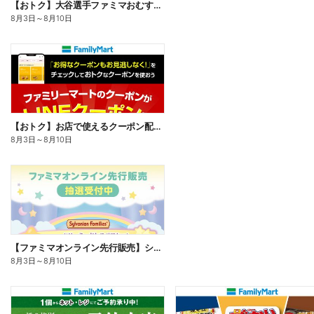
【おトク】大谷選手ファミマおむすび割
8月3日
～
8月10日
【おトク】お店で使えるクーポン配信中
8月3日
～
8月10日
【ファミマオンライン先行販売】シルバニアファミリー
8月3日
～
8月10日