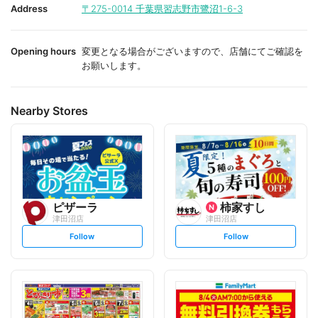
i
i
Address
〒275-0014
千葉県習志野市鷺沼1-6-3
t
t
e
e
Opening hours
変更となる場合がございますので、店舗にてご確認を
お願いします。
Nearby Stores
ピザーラ
柿家すし
津田沼店
津田沼店
s
s
Follow
Follow
e
e
t
t
f
f
o
o
l
l
l
l
o
o
w
w