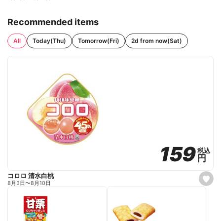
Recommended items
All
Today(Thu)
Tomorrow(Fri)
2d from now(Sat)
159
159
税込
税込
円
円
コロロ 清水白桃
s
8月3日
〜
8月10日
e
t
f
a
v
o