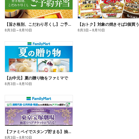
【旨さ格別、こだわり尽くし】ご予約弁当
8月3日
～
8月10日
8月3日
～
8月10日
【お中元】夏の贈り物をファミマで
8月3日
～
8月10日
【ファミペイでスタンプ貯まる】抽選でペアチケットが当たる!
8月3日
～
8月10日