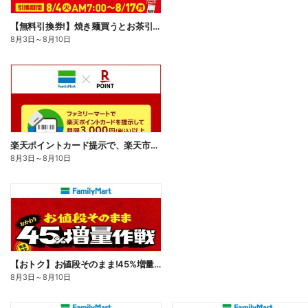
【無料引換券!】焼き麺買うとお茶引換券貰える!
8月3日
～
8月10日
楽天ポイントカード提示で、楽天市場でのお買い物がおトクに!
8月3日
～
8月10日
【おトク】お値段そのまま!45%増量作戦!
8月3日
～
8月10日