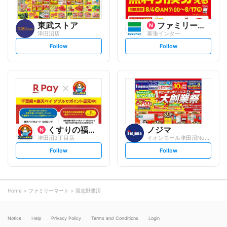
東武ストア
ファミリーマート
津田沼店
幕張インター
s
s
Follow
Follow
e
e
t
t
f
f
o
o
l
l
l
l
o
o
w
w
くすりの福太郎
ノジマ
津田沼3丁目店
イオンモール津田沼North店
s
s
Follow
Follow
e
e
t
t
f
f
o
o
l
l
l
l
o
o
Home
ファミリーマート
習志野鷺沼
w
w
Notice
Help
Privacy Policy
Terms and Conditions
Login