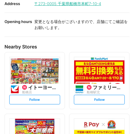
i
i
Address
〒273-0005
千葉県船橋市本町7-10-4
t
t
e
e
Opening hours
変更となる場合がございますので、店舗にてご確認を
お願いします。
Nearby Stores
イトーヨーカ堂
ファミリーマート
船橋店
船橋駅北
s
s
Follow
Follow
e
e
t
t
f
f
o
o
l
l
l
l
o
o
w
w