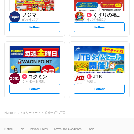
ノジマ
くすりの福太郎
船橋東武店
東武船橋駅店
s
s
Follow
Follow
e
e
t
t
f
f
o
o
l
l
l
l
o
o
w
w
コクミン
JTB
シャポー船橋店
船橋店
s
s
Follow
Follow
e
e
t
t
f
f
o
o
l
l
l
l
o
o
Home
ファミリーマート
船橋本町七丁目
w
w
Notice
Help
Privacy Policy
Terms and Conditions
Login