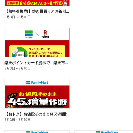
【無料引換券!】焼き麺買うとお茶引換券貰える!
8月3日
～
8月10日
楽天ポイントカード提示で、楽天市場でのお買い物がおトクに!
8月3日
～
8月10日
【おトク】お値段そのまま!45%増量作戦!
8月3日
～
8月10日