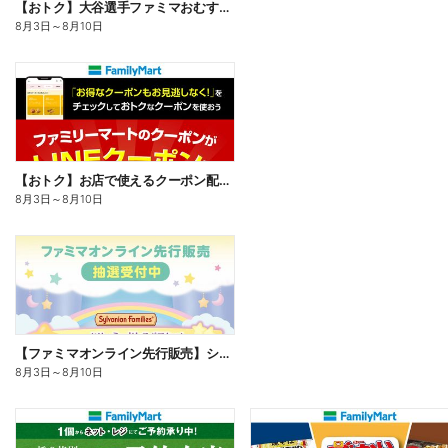
【おトク】大谷選手ファミマおむすび割
8月3日
～
8月10日
【おトク】お店で使えるクーポン配信中
8月3日
～
8月10日
【ファミマオンライン先行販売】シルバニアファミリー
8月3日
～
8月10日