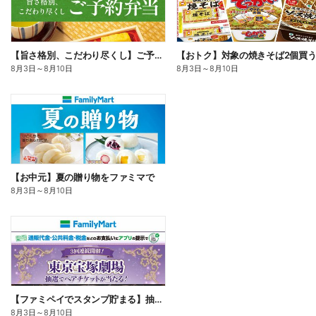
【旨さ格別、こだわり尽くし】ご予約弁当
8月3日
～
8月10日
8月3日
～
8月10日
【お中元】夏の贈り物をファミマで
8月3日
～
8月10日
【ファミペイでスタンプ貯まる】抽選でペアチケットが当たる!
8月3日
～
8月10日