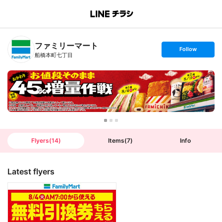
B
r
a
n
ファミリーマート
c
s
Follow
h
e
船橋本町七丁目
T
t
o
f
p
o
l
l
o
w
Flyers
(
14
)
Items
(
7
)
Info
Latest flyers