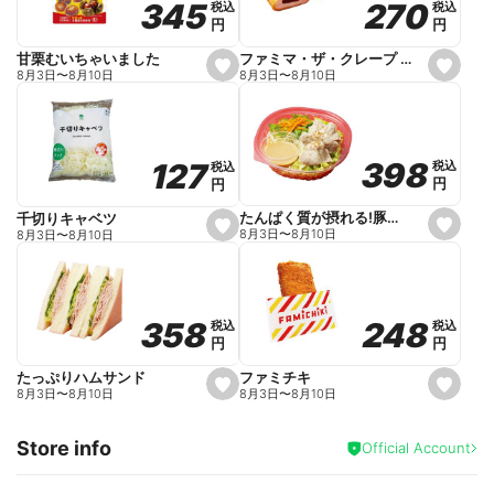
270
270
345
345
税込
税込
税込
税込
r
円
円
円
円
i
t
e
ファミマ・ザ・クレープ 生チョコ
甘栗むいちゃいました
s
s
8月3日
〜
8月10日
8月3日
〜
8月10日
e
e
t
t
f
f
a
a
v
v
o
o
398
398
127
127
税込
税込
税込
税込
r
r
円
円
円
円
i
i
t
t
e
e
たんぱく質が摂れる!豚しゃぶのパスタサラダ
千切りキャベツ
s
s
8月3日
〜
8月10日
8月3日
〜
8月10日
e
e
t
t
f
f
a
a
v
v
o
o
248
248
358
358
税込
税込
税込
税込
r
r
円
円
円
円
i
i
t
t
e
e
ファミチキ
たっぷりハムサンド
s
s
8月3日
〜
8月10日
8月3日
〜
8月10日
e
e
t
t
f
f
Store info
a
a
Official Account
v
v
o
o
r
r