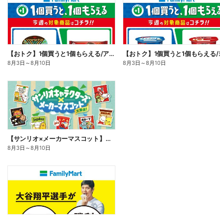
【おトク】1個買うと1個もらえる/アイス
8月3日
～
8月10日
8月3日
～
8月10日
【サンリオ×メーカーマスコット】オリジナルグッズ貰える!
8月3日
～
8月10日