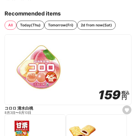
Recommended items
All
Today(Thu)
Tomorrow(Fri)
2d from now(Sat)
159
159
税込
税込
円
円
コロロ 清水白桃
s
8月3日
〜
8月10日
e
t
f
a
v
o