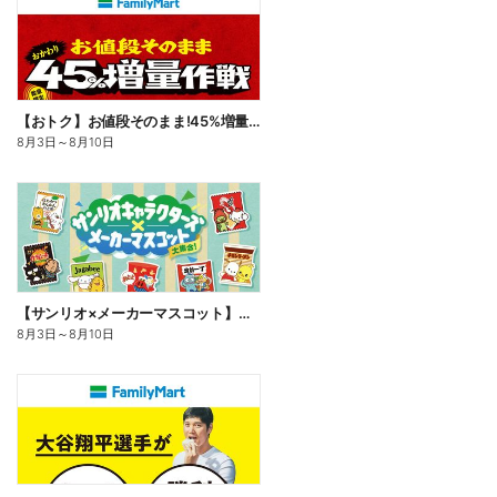
【おトク】お値段そのまま!45%増量作戦!
8月3日
～
8月10日
【サンリオ×メーカーマスコット】オリジナルグッズ貰える!
8月3日
～
8月10日