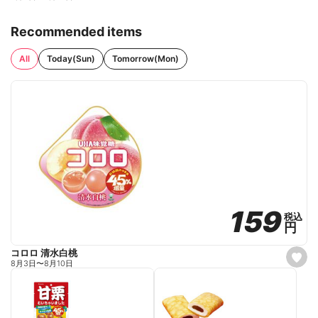
Recommended items
All
Today(Sun)
Tomorrow(Mon)
159
159
税込
税込
円
円
コロロ 清水白桃
s
8月3日
〜
8月10日
e
t
f
a
v
o