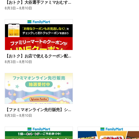
【おトク】大谷選手ファミマおむすび割
8月3日
～
8月10日
【おトク】お店で使えるクーポン配信中
8月3日
～
8月10日
【ファミマオンライン先行販売】シルバニアファミリー
8月3日
～
8月10日