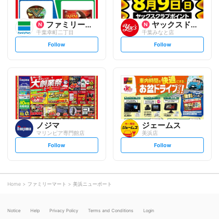
ファミリーマート
ヤックスドラッグ
千葉幸町二丁目
千葉みなと店
s
s
Follow
Follow
e
e
t
t
f
f
o
o
l
l
l
l
o
o
w
w
ノジマ
ジェームス
マリンピア専門館店
美浜店
s
s
Follow
Follow
e
e
t
t
f
f
o
o
l
l
l
l
o
o
Home
ファミリーマート
美浜ニューポート
w
w
Notice
Help
Privacy Policy
Terms and Conditions
Login