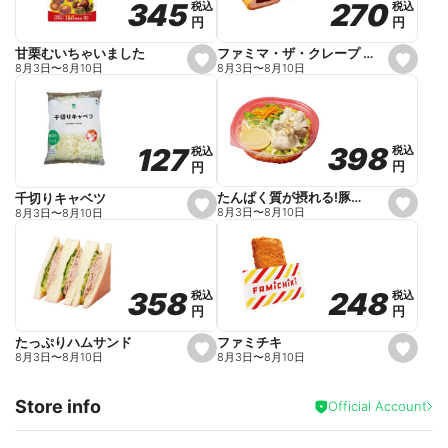
270
270
345
345
税込
税込
税込
税込
r
円
円
円
円
i
t
e
ファミマ・ザ・クレープ 生チョコ
甘栗むいちゃいました
s
s
8月3日
〜
8月10日
8月3日
〜
8月10日
e
e
t
t
f
f
a
a
v
v
o
o
398
398
127
127
税込
税込
税込
税込
r
r
円
円
円
円
i
i
t
t
e
e
たんぱく質が摂れる!豚しゃぶのパスタサラダ
千切りキャベツ
s
s
8月3日
〜
8月10日
8月3日
〜
8月10日
e
e
t
t
f
f
a
a
v
v
o
o
248
248
358
358
税込
税込
税込
税込
r
r
円
円
円
円
i
i
t
t
e
e
ファミチキ
たっぷりハムサンド
s
s
8月3日
〜
8月10日
8月3日
〜
8月10日
e
e
t
t
f
f
Store info
a
a
Official Account
v
v
o
o
r
r