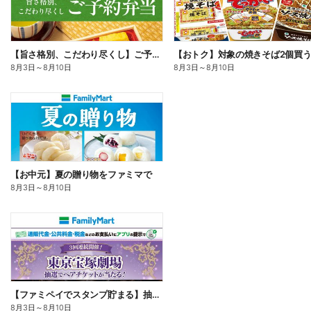
【旨さ格別、こだわり尽くし】ご予約弁当
8月3日
～
8月10日
8月3日
～
8月10日
【お中元】夏の贈り物をファミマで
8月3日
～
8月10日
【ファミペイでスタンプ貯まる】抽選でペアチケットが当たる!
8月3日
～
8月10日