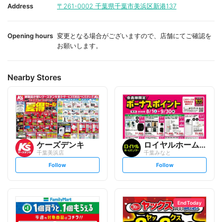
i
i
Address
〒261-0002
千葉県千葉市美浜区新港137
t
t
e
e
Opening hours
変更となる場合がございますので、店舗にてご確認を
お願いします。
Nearby Stores
ケーズデンキ
ロイヤルホームセンター
千葉美浜店
千葉みなと
s
s
Follow
Follow
e
e
t
t
f
f
o
o
l
l
l
l
o
o
End Today
w
w