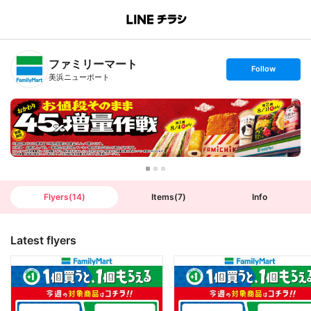
B
r
a
n
ファミリーマート
c
s
Follow
h
e
美浜ニューポート
T
t
o
f
p
o
l
l
o
w
Flyers
(
14
)
Items
(
7
)
Info
Latest flyers