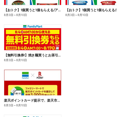
【おトク】1個買うと1個もらえる/アイス
8月3日
～
8月10日
8月3日
～
8月10日
【無料引換券!】焼き麺買うとお茶引換券貰える!
8月3日
～
8月10日
楽天ポイントカード提示で、楽天市場でのお買い物がおトクに!
8月3日
～
8月10日