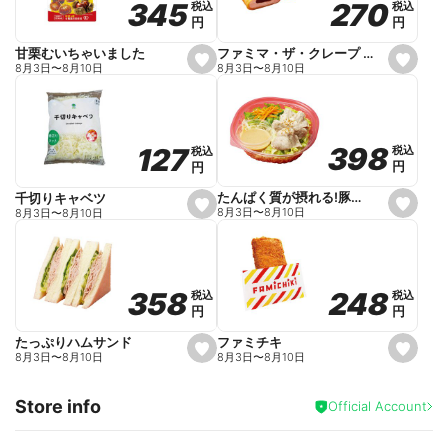
270
270
345
345
税込
税込
税込
税込
r
円
円
円
円
i
t
e
ファミマ・ザ・クレープ 生チョコ
甘栗むいちゃいました
s
s
8月3日
〜
8月10日
8月3日
〜
8月10日
e
e
t
t
f
f
a
a
v
v
o
o
398
398
127
127
税込
税込
税込
税込
r
r
円
円
円
円
i
i
t
t
e
e
たんぱく質が摂れる!豚しゃぶのパスタサラダ
千切りキャベツ
s
s
8月3日
〜
8月10日
8月3日
〜
8月10日
e
e
t
t
f
f
a
a
v
v
o
o
248
248
358
358
税込
税込
税込
税込
r
r
円
円
円
円
i
i
t
t
e
e
ファミチキ
たっぷりハムサンド
s
s
8月3日
〜
8月10日
8月3日
〜
8月10日
e
e
t
t
f
f
Store info
a
a
Official Account
v
v
o
o
r
r