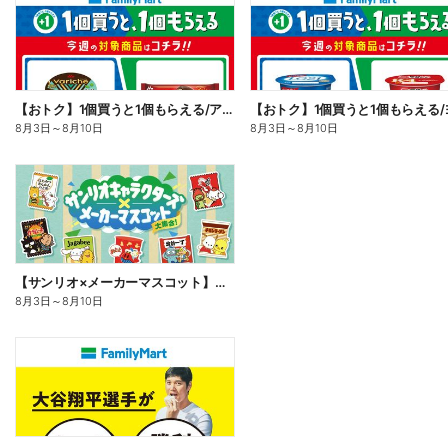
【おトク】1個買うと1個もらえる/アイス
8月3日
～
8月10日
8月3日
～
8月10日
【サンリオ×メーカーマスコット】オリジナルグッズ貰える!
8月3日
～
8月10日