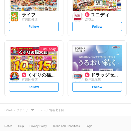
ライフ
ユニディ
市川国分店
曽谷店
s
s
Follow
Follow
e
e
t
t
f
f
o
o
l
l
l
l
o
o
End Today
w
w
くすりの福太郎
ドラッグセイムス
市川国分店
松戸高塚店
s
s
Follow
Follow
e
e
t
t
f
f
o
o
l
l
l
l
o
o
Home
ファミリーマート
市川曽谷七丁目
w
w
Notice
Help
Privacy Policy
Terms and Conditions
Login