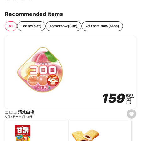
Recommended items
All
Today(Sat)
Tomorrow(Sun)
2d from now(Mon)
159
159
税込
税込
円
円
コロロ 清水白桃
s
8月3日
〜
8月10日
e
t
f
a
v
o