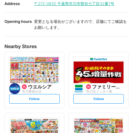
i
i
Address
〒272-0832
千葉県市川市曽谷七丁目32番7号
t
t
e
e
Opening hours
変更となる場合がございますので、店舗にてご確認を
お願いします。
Nearby Stores
ウエルシア
ファミリーマート
市川東国分店
市川北インター東
s
s
Follow
Follow
e
e
t
t
f
f
o
o
l
l
l
l
o
o
w
w