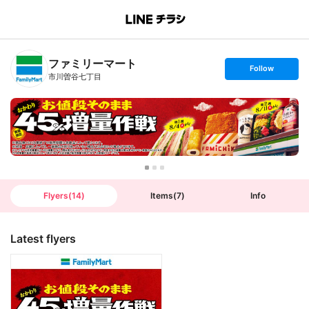
B
r
a
n
ファミリーマート
c
s
Follow
h
e
市川曽谷七丁目
T
t
o
f
p
o
l
l
o
w
Flyers
(
14
)
Items
(
7
)
Info
Latest flyers