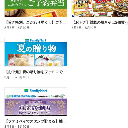
【旨さ格別、こだわり尽くし】ご予約弁当
8月3日
～
8月10日
8月3日
～
8月10日
【お中元】夏の贈り物をファミマで
8月3日
～
8月10日
【ファミペイでスタンプ貯まる】抽選でペアチケットが当たる!
8月3日
～
8月10日