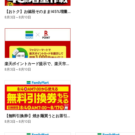
【おトク】お値段そのまま!45%増量作戦!
8月3日
～
8月10日
楽天ポイントカード提示で、楽天市場でのお買い物がおトクに!
8月3日
～
8月10日
【無料引換券!】焼き麺買うとお茶引換券貰える!
8月3日
～
8月10日