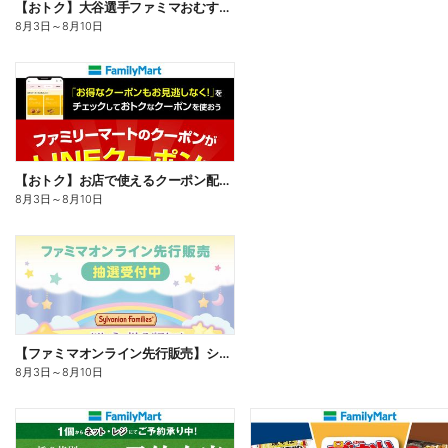
【おトク】大谷選手ファミマおむすび割
8月3日
～
8月10日
【おトク】お店で使えるクーポン配信中
8月3日
～
8月10日
【ファミマオンライン先行販売】シルバニアファミリー
8月3日
～
8月10日