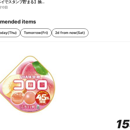
【ファミペイでスタンプ貯まる】抽選でペアチケットが当たる!
月10日
mended items
oday(Thu)
Tomorrow(Fri)
2d from now(Sat)
1
1