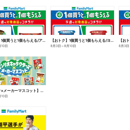
【おトク】1個買うと1個もらえる/アイス
【おトク】1個買うと1個もらえる/ヨーグルト
【おト
月10日
8月3日
～
8月10日
8月3日
【サンリオ×メーカーマスコット】オリジナルグッズ貰える!
月10日