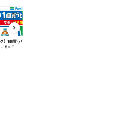
t
x
e
n
ク】1個買うと1個もらえる/麦茶
～
8月10日