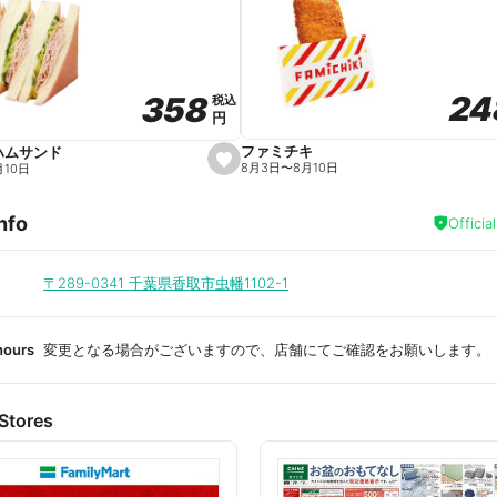
a
v
o
r
i
t
24
24
358
358
e
税込
税込
円
円
ファミチキ
ハムサンド
s
8月3日
〜
8月10日
月10日
e
t
f
nfo
a
Officia
v
o
r
i
〒289-0341
千葉県香取市虫幡1102-1
t
e
hours
変更となる場合がございますので、店舗にてご確認をお願いします。
Stores