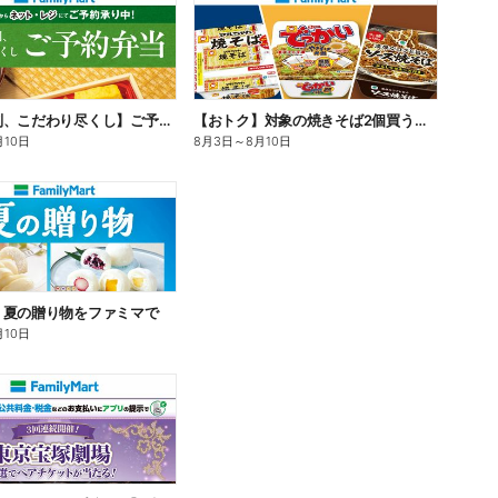
【旨さ格別、こだわり尽くし】ご予約弁当
【おトク】対象の焼きそば2個買うと100円引き!
月10日
8月3日
～
8月10日
】夏の贈り物をファミマで
月10日