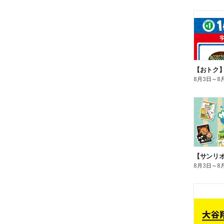
8月3日
～
8
8月3日
～
8