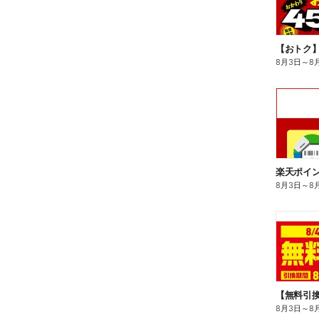
8月3日
～
8
8月3日
～
8
8月3日
～
8