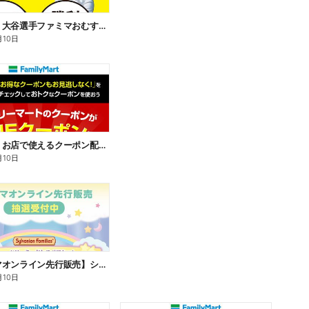
【おトク】大谷選手ファミマおむすび割
月10日
【おトク】お店で使えるクーポン配信中
月10日
【ファミマオンライン先行販売】シルバニアファミリー
月10日