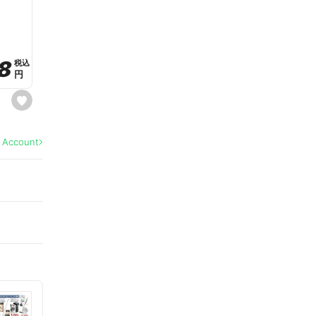
a
v
o
r
i
t
8
8
e
税込
税込
円
円
s
e
t
f
a
l Account
v
o
r
i
t
e