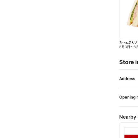
たっぷり
8月3日
〜
8
Store i
Address
Opening 
Nearby 