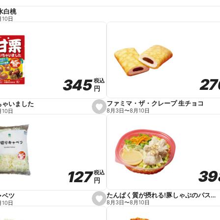
水白桃
月10日
27
27
345
345
税込
税込
円
円
ファミマ・ザ・クレープ 生チョコ
ちゃいました
s
8月3日
〜
8月10日
月10日
e
t
f
a
v
o
r
i
t
39
39
127
127
e
税込
税込
円
円
たんぱく質が摂れる!豚しゃぶのパスタサラダ
ャベツ
s
8月3日
〜
8月10日
月10日
e
t
f