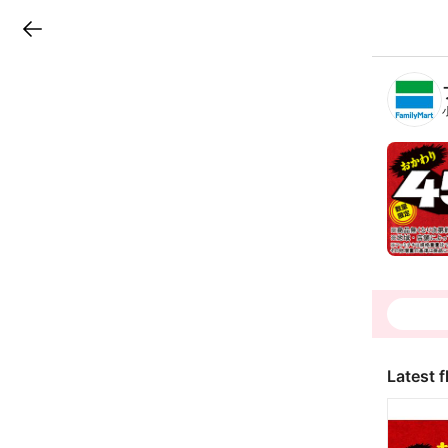
LINEチラシ
B
r
a
n
c
h
T
o
p
Latest f