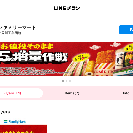
ファミリーマート
s
F
e
小見川工業団地
t
f
o
l
l
o
w
Flyers
(
14
)
Items
(
7
)
Info
lyers