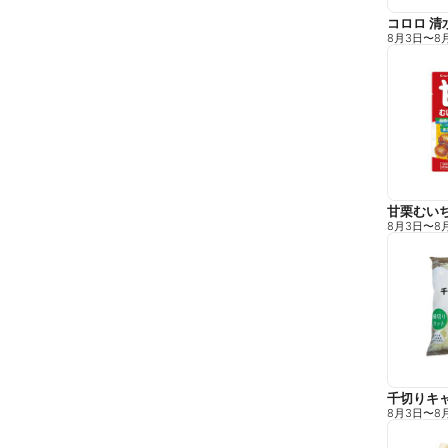
コロロ 清
8月3日
〜
8
甘栗むい
8月3日
〜
8
千切りキ
8月3日
〜
8