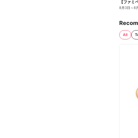
8月3日
～
8
Recom
All
T