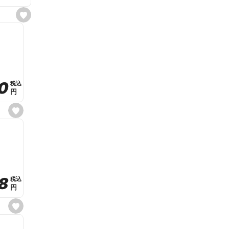
s
e
t
f
a
v
o
r
i
t
0
0
税込
税込
e
円
円
s
e
t
f
a
v
o
r
i
t
8
8
e
税込
税込
円
円
s
e
t
f