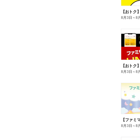
8月3日
～
8
8月3日
～
8
8月3日
～
8