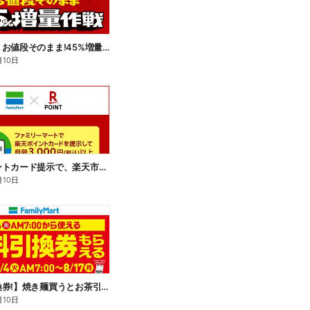
【おトク】お値段そのまま!45%増量作戦!
月10日
楽天ポイントカード提示で、楽天市場でのお買い物がおトクに!
月10日
【無料引換券!】焼き麺買うとお茶引換券貰える!
月10日