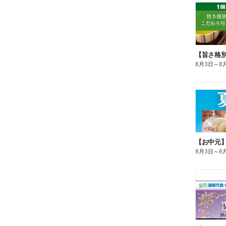
8月3日
～
8
【お中元
8月3日
～
8