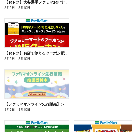
【おトク】大谷選手ファミマおむすび割
8月3日
～
8月10日
【おトク】お店で使えるクーポン配信中
8月3日
～
8月10日
【ファミマオンライン先行販売】シルバニアファミリー
8月3日
～
8月10日