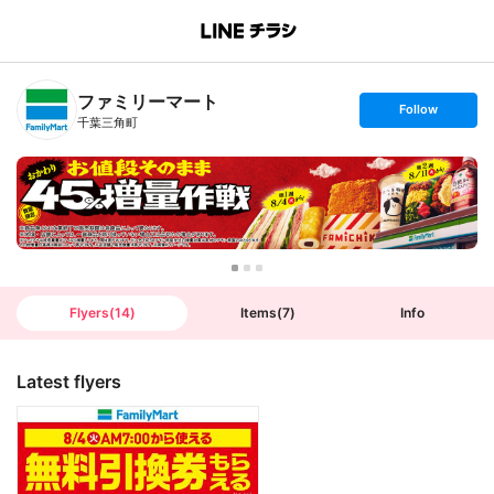
B
r
a
n
ファミリーマート
c
s
Follow
h
e
千葉三角町
T
t
o
f
p
o
l
l
o
w
Flyers
(
14
)
Items
(
7
)
Info
Latest flyers