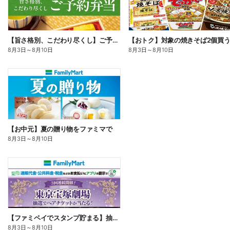
【旨さ格別、こだわり尽くし】ご予約弁当
8月3日
～
8月10日
8月3日
～
8月10日
【お中元】夏の贈り物をファミマで
8月3日
～
8月10日
【ファミペイでスタンプ貯まる】抽選でペアチケットが当たる!
8月3日
～
8月10日