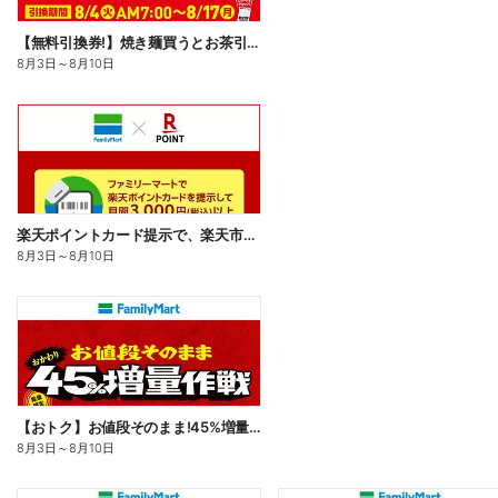
【無料引換券!】焼き麺買うとお茶引換券貰える!
8月3日
～
8月10日
楽天ポイントカード提示で、楽天市場でのお買い物がおトクに!
8月3日
～
8月10日
【おトク】お値段そのまま!45%増量作戦!
8月3日
～
8月10日