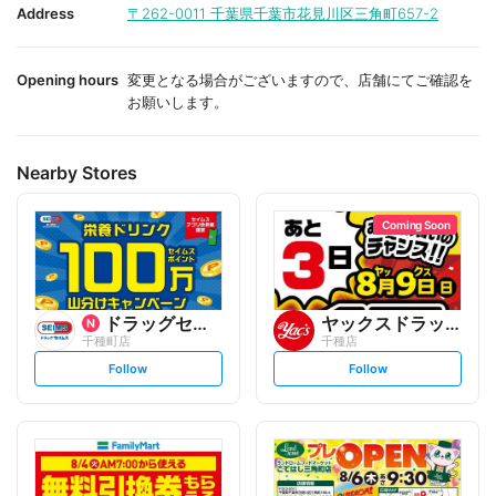
i
i
Address
〒262-0011
千葉県千葉市花見川区三角町657-2
t
t
e
e
Opening hours
変更となる場合がございますので、店舗にてご確認を
お願いします。
Nearby Stores
Coming Soon
ドラッグセイムス
ヤックスドラッグ
千種町店
千種店
s
s
Follow
Follow
e
e
t
t
f
f
o
o
l
l
l
l
o
o
w
w