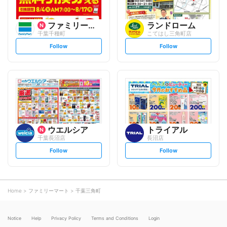
ファミリーマート
ランドローム
千葉千種町
こてはし三角町店
s
s
Follow
Follow
e
e
t
t
f
f
o
o
l
l
l
l
o
o
w
w
ウエルシア
トライアル
千葉長沼店
長沼店
s
s
Follow
Follow
e
e
t
t
f
f
o
o
l
l
l
l
o
o
Home
ファミリーマート
千葉三角町
w
w
Notice
Help
Privacy Policy
Terms and Conditions
Login