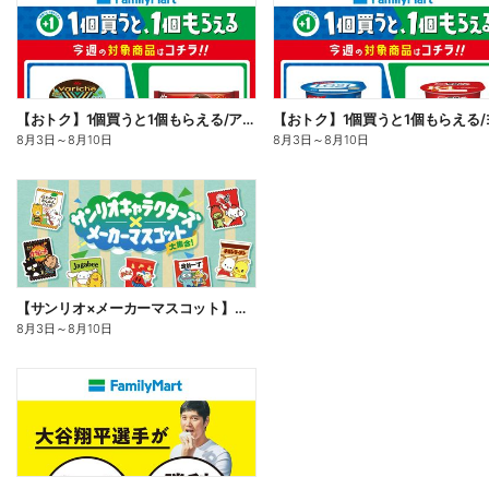
【おトク】1個買うと1個もらえる/アイス
8月3日
～
8月10日
8月3日
～
8月10日
【サンリオ×メーカーマスコット】オリジナルグッズ貰える!
8月3日
～
8月10日