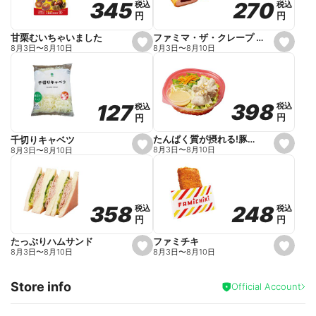
270
270
345
345
税込
税込
税込
税込
r
円
円
円
円
i
t
e
ファミマ・ザ・クレープ 生チョコ
甘栗むいちゃいました
s
s
8月3日
〜
8月10日
8月3日
〜
8月10日
e
e
t
t
f
f
a
a
v
v
o
o
398
398
127
127
税込
税込
税込
税込
r
r
円
円
円
円
i
i
t
t
e
e
たんぱく質が摂れる!豚しゃぶのパスタサラダ
千切りキャベツ
s
s
8月3日
〜
8月10日
8月3日
〜
8月10日
e
e
t
t
f
f
a
a
v
v
o
o
248
248
358
358
税込
税込
税込
税込
r
r
円
円
円
円
i
i
t
t
e
e
ファミチキ
たっぷりハムサンド
s
s
8月3日
〜
8月10日
8月3日
〜
8月10日
e
e
t
t
f
f
Store info
a
a
Official Account
v
v
o
o
r
r