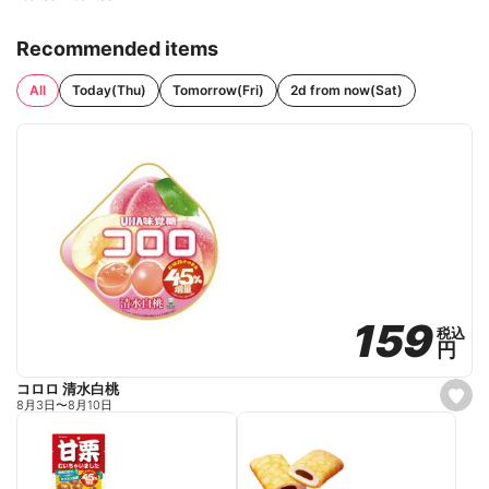
Recommended items
All
Today(Thu)
Tomorrow(Fri)
2d from now(Sat)
159
159
税込
税込
円
円
コロロ 清水白桃
s
8月3日
〜
8月10日
e
t
f
a
v
o