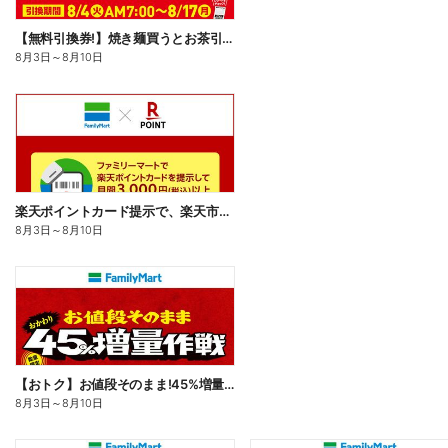
【無料引換券!】焼き麺買うとお茶引換券貰える!
8月3日
～
8月10日
楽天ポイントカード提示で、楽天市場でのお買い物がおトクに!
8月3日
～
8月10日
【おトク】お値段そのまま!45%増量作戦!
8月3日
～
8月10日