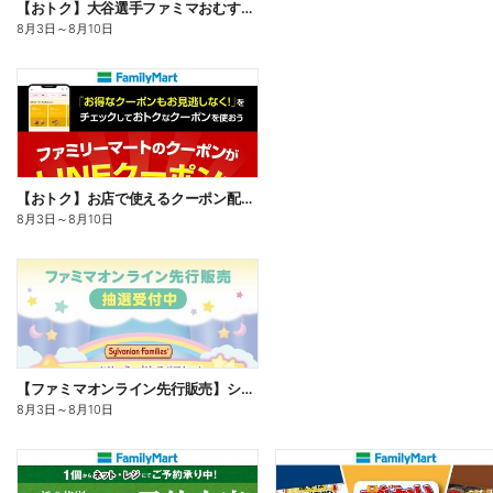
【おトク】大谷選手ファミマおむすび割
8月3日
～
8月10日
【おトク】お店で使えるクーポン配信中
8月3日
～
8月10日
【ファミマオンライン先行販売】シルバニアファミリー
8月3日
～
8月10日