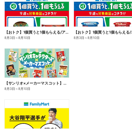
【おトク】1個買うと1個もらえる/アイス
8月3日
～
8月10日
8月3日
～
8月10日
【サンリオ×メーカーマスコット】オリジナルグッズ貰える!
8月3日
～
8月10日