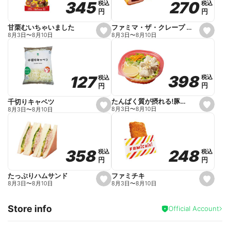
270
270
345
345
税込
税込
税込
税込
r
円
円
円
円
i
t
e
ファミマ・ザ・クレープ 生チョコ
甘栗むいちゃいました
s
s
8月3日
〜
8月10日
8月3日
〜
8月10日
e
e
t
t
f
f
a
a
v
v
o
o
398
398
127
127
税込
税込
税込
税込
r
r
円
円
円
円
i
i
t
t
e
e
たんぱく質が摂れる!豚しゃぶのパスタサラダ
千切りキャベツ
s
s
8月3日
〜
8月10日
8月3日
〜
8月10日
e
e
t
t
f
f
a
a
v
v
o
o
248
248
358
358
税込
税込
税込
税込
r
r
円
円
円
円
i
i
t
t
e
e
ファミチキ
たっぷりハムサンド
s
s
8月3日
〜
8月10日
8月3日
〜
8月10日
e
e
t
t
f
f
Store info
a
a
Official Account
v
v
o
o
r
r