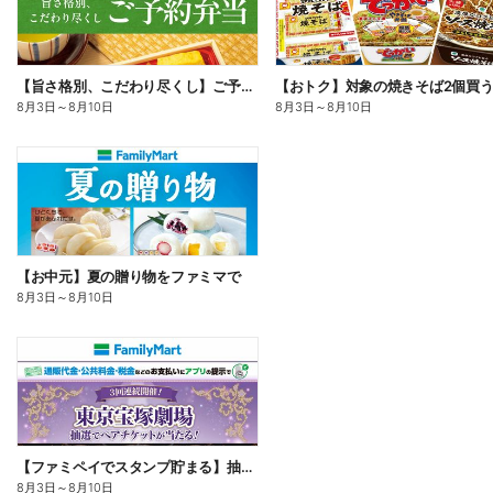
【旨さ格別、こだわり尽くし】ご予約弁当
8月3日
～
8月10日
8月3日
～
8月10日
【お中元】夏の贈り物をファミマで
8月3日
～
8月10日
【ファミペイでスタンプ貯まる】抽選でペアチケットが当たる!
8月3日
～
8月10日