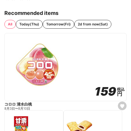
Recommended items
All
Today(Thu)
Tomorrow(Fri)
2d from now(Sat)
159
159
税込
税込
円
円
コロロ 清水白桃
s
8月3日
〜
8月10日
e
t
f
a
v
o