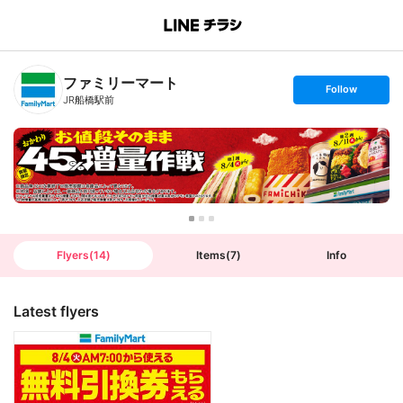
B
r
a
n
ファミリーマート
c
s
Follow
h
e
JR船橋駅前
T
t
o
f
p
o
l
l
o
w
Flyers
(
14
)
Items
(
7
)
Info
Latest flyers