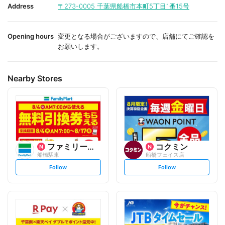
i
i
Address
〒273-0005
千葉県船橋市本町5丁目1番15号
t
t
e
e
Opening hours
変更となる場合がございますので、店舗にてご確認を
お願いします。
Nearby Stores
ファミリーマート
コクミン
船橋駅東
船橋フェイス店
s
s
Follow
Follow
e
e
t
t
f
f
o
o
l
l
l
l
o
o
w
w