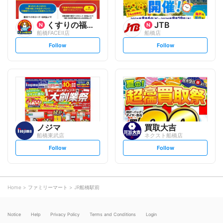
くすりの福太郎
JTB
船橋FACEⅡ店
船橋店
s
s
Follow
Follow
e
e
t
t
f
f
o
o
l
l
l
l
o
o
w
w
ノジマ
買取大吉
船橋東武店
ネクスト船橋店
s
s
Follow
Follow
e
e
t
t
f
f
o
o
l
l
l
l
o
o
Home
ファミリーマート
JR船橋駅前
w
w
Notice
Help
Privacy Policy
Terms and Conditions
Login