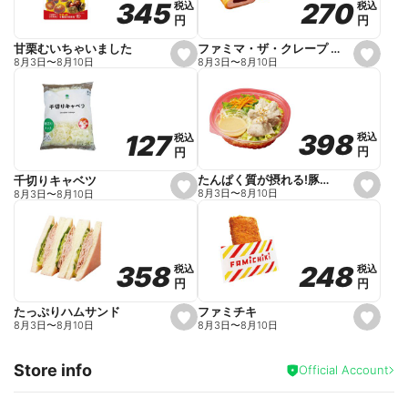
270
270
345
345
税込
税込
税込
税込
r
円
円
円
円
i
t
e
ファミマ・ザ・クレープ 生チョコ
甘栗むいちゃいました
s
s
8月3日
〜
8月10日
8月3日
〜
8月10日
e
e
t
t
f
f
a
a
v
v
o
o
398
398
127
127
税込
税込
税込
税込
r
r
円
円
円
円
i
i
t
t
e
e
たんぱく質が摂れる!豚しゃぶのパスタサラダ
千切りキャベツ
s
s
8月3日
〜
8月10日
8月3日
〜
8月10日
e
e
t
t
f
f
a
a
v
v
o
o
248
248
358
358
税込
税込
税込
税込
r
r
円
円
円
円
i
i
t
t
e
e
ファミチキ
たっぷりハムサンド
s
s
8月3日
〜
8月10日
8月3日
〜
8月10日
e
e
t
t
f
f
Store info
a
a
Official Account
v
v
o
o
r
r