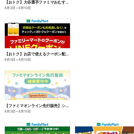
【おトク】大谷選手ファミマおむすび割
8月3日
～
8月10日
【おトク】お店で使えるクーポン配信中
8月3日
～
8月10日
【ファミマオンライン先行販売】シルバニアファミリー
8月3日
～
8月10日