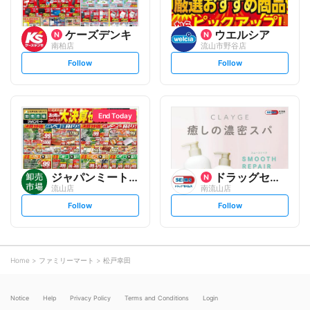
ケーズデンキ
ウエルシア
南柏店
流山市野谷店
s
s
Follow
Follow
e
e
t
t
f
f
o
o
l
l
l
l
o
o
End Today
w
w
ジャパンミート卸売市場
ドラッグセイムス
流山店
南流山店
s
s
Follow
Follow
e
e
t
t
f
f
o
o
l
l
l
l
o
o
Home
ファミリーマート
松戸幸田
w
w
Notice
Help
Privacy Policy
Terms and Conditions
Login