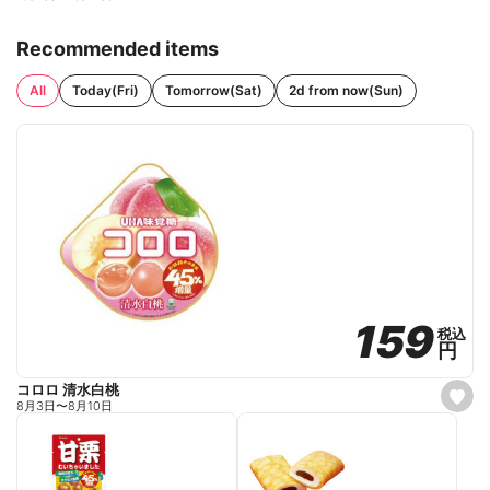
Recommended items
All
Today(Fri)
Tomorrow(Sat)
2d from now(Sun)
159
159
税込
税込
円
円
コロロ 清水白桃
s
8月3日
〜
8月10日
e
t
f
a
v
o