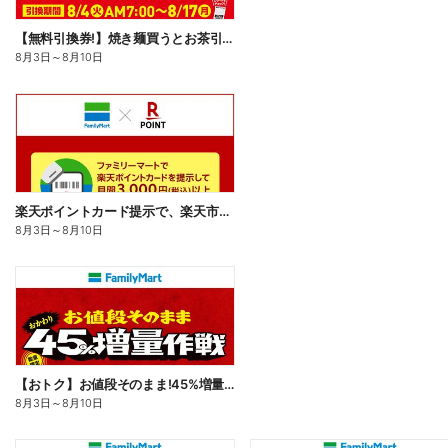
【無料引換券!】焼き麺買うとお茶引換券貰える!
8月3日
～
8月10日
楽天ポイントカード提示で、楽天市場でのお買い物がおトクに!
8月3日
～
8月10日
【おトク】お値段そのまま!45%増量作戦!
8月3日
～
8月10日