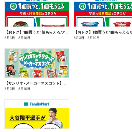
【おトク】1個買うと1個もらえる/アイス
8月3日
～
8月10日
8月3日
～
8月10日
【サンリオ×メーカーマスコット】オリジナルグッズ貰える!
8月3日
～
8月10日