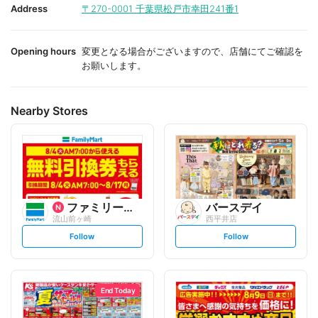
i
i
Address
〒270-0001
千葉県松戸市幸田241番1
t
t
e
e
Opening hours
変更となる場合がございますので、店舗にてご確認を
お願いします。
Nearby Stores
ファミリーマート
バースデイ
流山前ヶ崎
西平井店
s
s
Follow
Follow
e
e
t
t
f
f
o
o
l
l
l
l
o
o
End Today
w
w