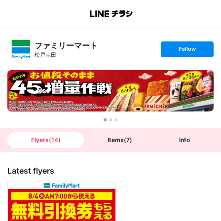
B
r
a
n
ファミリーマート
c
s
Follow
h
e
松戸幸田
T
t
o
f
p
o
l
l
o
w
Flyers
(
14
)
Items
(
7
)
Info
Latest flyers