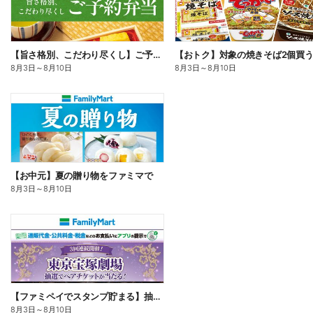
【旨さ格別、こだわり尽くし】ご予約弁当
8月3日
～
8月10日
8月3日
～
8月10日
【お中元】夏の贈り物をファミマで
8月3日
～
8月10日
【ファミペイでスタンプ貯まる】抽選でペアチケットが当たる!
8月3日
～
8月10日