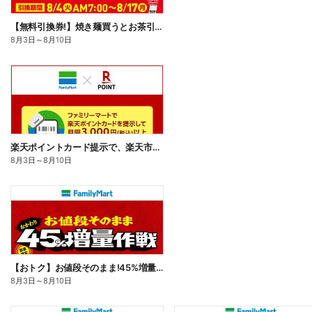
【無料引換券!】焼き麺買うとお茶引換券貰える!
8月3日
～
8月10日
楽天ポイントカード提示で、楽天市場でのお買い物がおトクに!
8月3日
～
8月10日
【おトク】お値段そのまま!45%増量作戦!
8月3日
～
8月10日