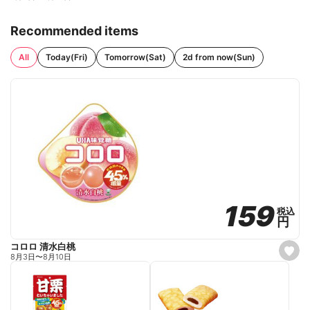
Recommended items
All
Today(Fri)
Tomorrow(Sat)
2d from now(Sun)
159
159
税込
税込
円
円
コロロ 清水白桃
s
8月3日
〜
8月10日
e
t
f
a
v
o