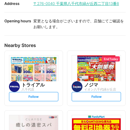
i
i
Address
〒276-0040
千葉県八千代市緑が丘西二丁目13番8
t
t
e
e
Opening hours
変更となる場合がございますので、店舗にてご確認を
お願いします。
Nearby Stores
End Today
トライアル
ノジマ
八千代店
イオン八千代緑が丘店
s
s
Follow
Follow
e
e
t
t
f
f
o
o
l
l
l
l
o
o
w
w