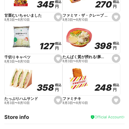
270
270
345
345
税込
税込
税込
税込
r
円
円
円
円
i
t
e
ファミマ・ザ・クレープ 生チョコ
甘栗むいちゃいました
s
s
8月3日
〜
8月10日
8月3日
〜
8月10日
e
e
t
t
f
f
a
a
v
v
o
o
398
398
127
127
税込
税込
税込
税込
r
r
円
円
円
円
i
i
t
t
e
e
たんぱく質が摂れる!豚しゃぶのパスタサラダ
千切りキャベツ
s
s
8月3日
〜
8月10日
8月3日
〜
8月10日
e
e
t
t
f
f
a
a
v
v
o
o
248
248
358
358
税込
税込
税込
税込
r
r
円
円
円
円
i
i
t
t
e
e
ファミチキ
たっぷりハムサンド
s
s
8月3日
〜
8月10日
8月3日
〜
8月10日
e
e
t
t
f
f
Store info
a
a
Official Account
v
v
o
o
r
r