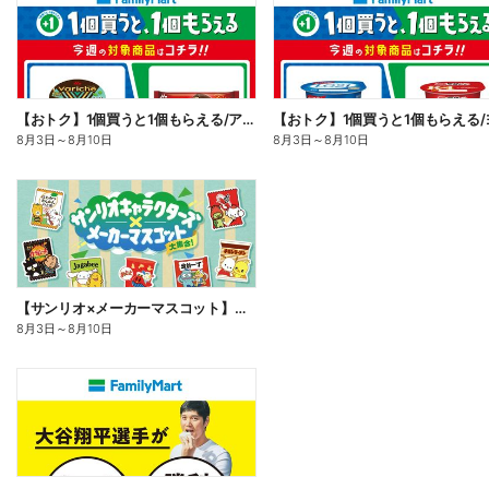
【おトク】1個買うと1個もらえる/アイス
8月3日
～
8月10日
8月3日
～
8月10日
【サンリオ×メーカーマスコット】オリジナルグッズ貰える!
8月3日
～
8月10日