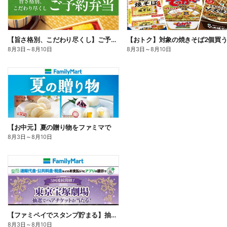
【旨さ格別、こだわり尽くし】ご予約弁当
8月3日
～
8月10日
8月3日
～
8月10日
【お中元】夏の贈り物をファミマで
8月3日
～
8月10日
【ファミペイでスタンプ貯まる】抽選でペアチケットが当たる!
8月3日
～
8月10日