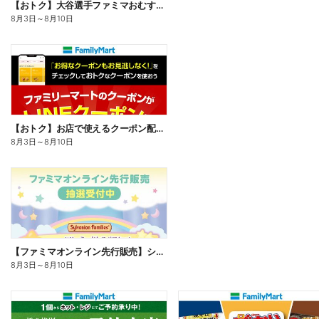
【おトク】大谷選手ファミマおむすび割
8月3日
～
8月10日
【おトク】お店で使えるクーポン配信中
8月3日
～
8月10日
【ファミマオンライン先行販売】シルバニアファミリー
8月3日
～
8月10日