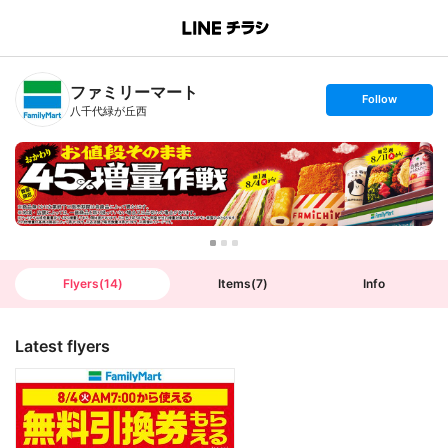
B
r
a
n
ファミリーマート
c
s
Follow
h
e
八千代緑が丘西
T
t
o
f
p
o
l
l
o
w
Flyers
(
14
)
Items
(
7
)
Info
Latest flyers