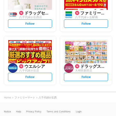
ドラッグセイムス
ファミリーマート
八千代緑が丘西店
八千代緑ヶ丘駅南
s
s
Follow
Follow
e
e
t
t
f
f
o
o
l
l
l
l
o
o
w
w
ウエルシア
ドラッグストアコスモス
八千代緑が丘店
大和田新田店
s
s
Follow
Follow
e
e
t
t
f
f
o
o
l
l
l
l
o
o
Home
ファミリーマート
八千代緑が丘西
w
w
Notice
Help
Privacy Policy
Terms and Conditions
Login