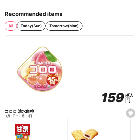
Recommended items
All
Today(Sun)
Tomorrow(Mon)
159
159
税込
税込
円
円
コロロ 清水白桃
s
8月3日
〜
8月10日
e
t
f
a
v
o