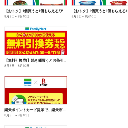
【おトク】1個買うと1個もらえる/アイス
8月3日
～
8月10日
8月3日
～
8月10日
【無料引換券!】焼き麺買うとお茶引換券貰える!
8月3日
～
8月10日
楽天ポイントカード提示で、楽天市場でのお買い物がおトクに!
8月3日
～
8月10日