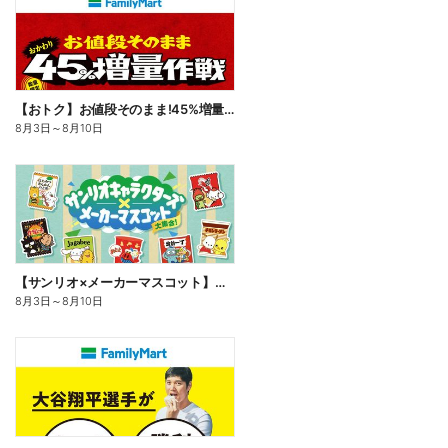
【おトク】お値段そのまま!45%増量作戦!
8月3日
～
8月10日
【サンリオ×メーカーマスコット】オリジナルグッズ貰える!
8月3日
～
8月10日