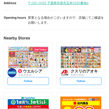
i
i
Address
〒290-0056
千葉県市原市五井5590番地4
t
t
e
e
Opening hours
変更となる場合がございますので、店舗にてご確認を
お願いします。
Nearby Stores
End Today
ウエルシア
クスリのアオキ
市原五井店
五井中央店
s
s
Follow
Follow
e
e
t
t
f
f
o
o
l
l
l
l
o
o
w
w