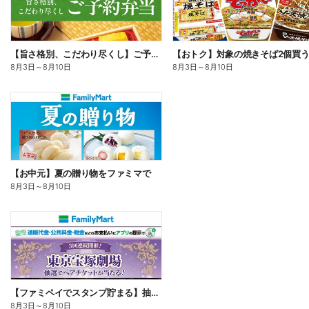
【旨さ格別、こだわり尽くし】ご予約弁当
8月3日
～
8月10日
8月3日
～
8月10日
【お中元】夏の贈り物をファミマで
8月3日
～
8月10日
【ファミペイでスタンプ貯まる】抽選でペアチケットが当たる!
8月3日
～
8月10日