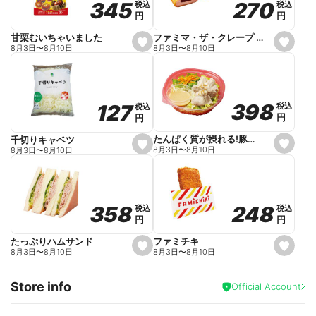
270
270
345
345
税込
税込
税込
税込
r
円
円
円
円
i
t
e
ファミマ・ザ・クレープ 生チョコ
甘栗むいちゃいました
s
s
8月3日
〜
8月10日
8月3日
〜
8月10日
e
e
t
t
f
f
a
a
v
v
o
o
398
398
127
127
税込
税込
税込
税込
r
r
円
円
円
円
i
i
t
t
e
e
たんぱく質が摂れる!豚しゃぶのパスタサラダ
千切りキャベツ
s
s
8月3日
〜
8月10日
8月3日
〜
8月10日
e
e
t
t
f
f
a
a
v
v
o
o
248
248
358
358
税込
税込
税込
税込
r
r
円
円
円
円
i
i
t
t
e
e
ファミチキ
たっぷりハムサンド
s
s
8月3日
〜
8月10日
8月3日
〜
8月10日
e
e
t
t
f
f
Store info
a
a
Official Account
v
v
o
o
r
r