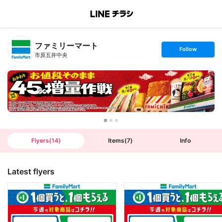
B
r
a
n
ファミリーマート
c
s
Follow
h
e
市原五井中央
T
t
o
f
p
o
l
l
o
w
Flyers
(
14
)
Items
(
7
)
Info
Latest flyers