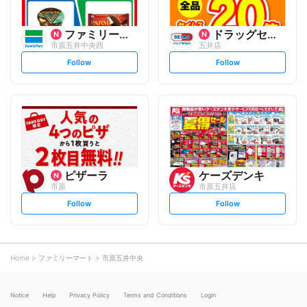
ファミリーマート
ドラッグセイムス
市原五井中央西
五井店
s
s
Follow
Follow
e
e
t
t
f
f
o
o
l
l
l
l
o
o
w
w
ピザーラ
ケーズデンキ
市原
市原五井店
s
s
Follow
Follow
e
e
t
t
f
f
o
o
l
l
l
l
o
o
Home
ファミリーマート
市原五井中央
w
w
Notice
Help
Privacy Policy
Terms and Conditions
Login