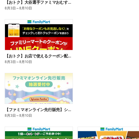
【おトク】大谷選手ファミマおむすび割
8月3日
～
8月10日
【おトク】お店で使えるクーポン配信中
8月3日
～
8月10日
【ファミマオンライン先行販売】シルバニアファミリー
8月3日
～
8月10日