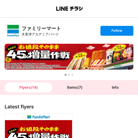
B
r
a
n
ファミリーマート
c
s
Follow
h
e
木更津アカデミアパーク
T
t
o
f
p
o
l
l
o
w
Flyers
(
14
)
Items
(
7
)
Info
Latest flyers