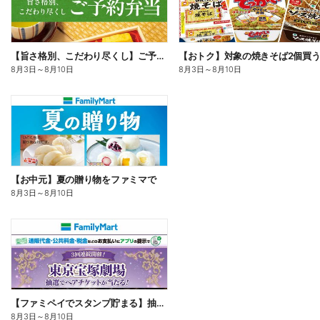
【旨さ格別、こだわり尽くし】ご予約弁当
8月3日
～
8月10日
8月3日
～
8月10日
【お中元】夏の贈り物をファミマで
8月3日
～
8月10日
【ファミペイでスタンプ貯まる】抽選でペアチケットが当たる!
8月3日
～
8月10日