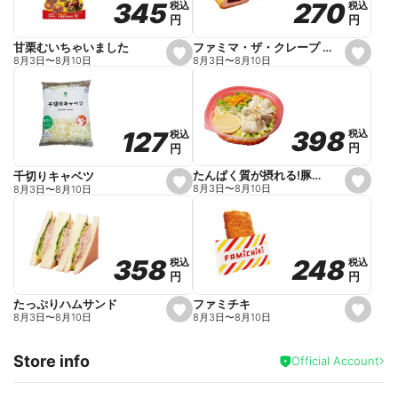
270
270
345
345
税込
税込
税込
税込
r
円
円
円
円
i
t
e
ファミマ・ザ・クレープ 生チョコ
甘栗むいちゃいました
s
s
8月3日
〜
8月10日
8月3日
〜
8月10日
e
e
t
t
f
f
a
a
v
v
o
o
398
398
127
127
税込
税込
税込
税込
r
r
円
円
円
円
i
i
t
t
e
e
たんぱく質が摂れる!豚しゃぶのパスタサラダ
千切りキャベツ
s
s
8月3日
〜
8月10日
8月3日
〜
8月10日
e
e
t
t
f
f
a
a
v
v
o
o
248
248
358
358
税込
税込
税込
税込
r
r
円
円
円
円
i
i
t
t
e
e
ファミチキ
たっぷりハムサンド
s
s
8月3日
〜
8月10日
8月3日
〜
8月10日
e
e
t
t
f
f
Store info
a
a
Official Account
v
v
o
o
r
r