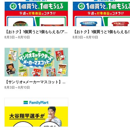
【おトク】1個買うと1個もらえる/アイス
8月3日
～
8月10日
8月3日
～
8月10日
【サンリオ×メーカーマスコット】オリジナルグッズ貰える!
8月3日
～
8月10日