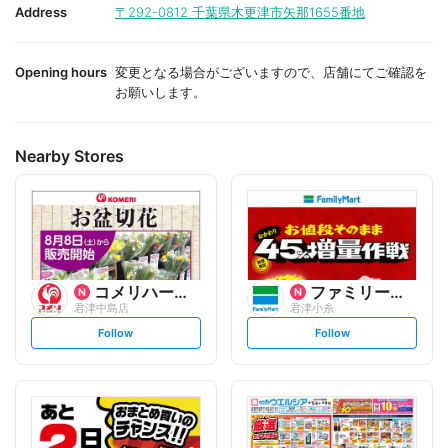
i
i
Address
〒292-0812
千葉県木更津市矢那1655番地
t
t
e
e
Opening hours
変更となる場合がございますので、店舗にてご確認を
お願いします。
Nearby Stores
コメリハード&グリーン
ファミリーマート
君津中島店
君津小糸
s
s
Follow
Follow
e
e
t
t
f
f
o
o
l
l
l
l
o
o
w
w