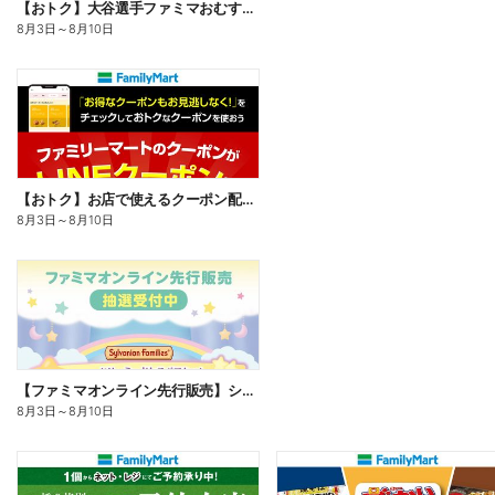
【おトク】大谷選手ファミマおむすび割
8月3日
～
8月10日
【おトク】お店で使えるクーポン配信中
8月3日
～
8月10日
【ファミマオンライン先行販売】シルバニアファミリー
8月3日
～
8月10日