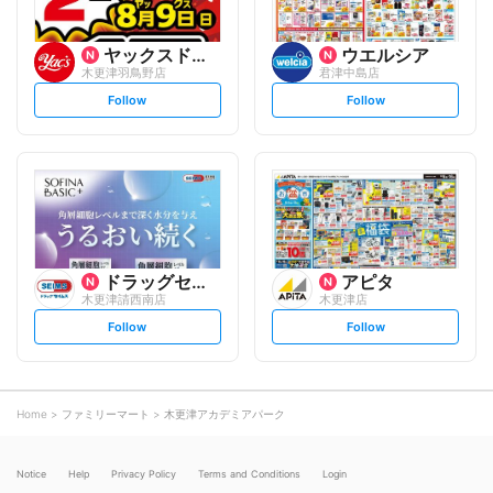
ヤックスドラッグ
ウエルシア
木更津羽鳥野店
君津中島店
s
s
Follow
Follow
e
e
t
t
f
f
o
o
l
l
l
l
o
o
w
w
ドラッグセイムス
アピタ
木更津請西南店
木更津店
s
s
Follow
Follow
e
e
t
t
f
f
o
o
l
l
l
l
o
o
Home
ファミリーマート
木更津アカデミアパーク
w
w
Notice
Help
Privacy Policy
Terms and Conditions
Login