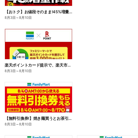
【おトク】お値段そのまま!45%増量作戦!
8月3日
～
8月10日
楽天ポイントカード提示で、楽天市場でのお買い物がおトクに!
8月3日
～
8月10日
【無料引換券!】焼き麺買うとお茶引換券貰える!
8月3日
～
8月10日