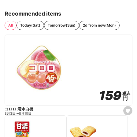
Recommended items
All
Today(Sat)
Tomorrow(Sun)
2d from now(Mon)
159
159
税込
税込
円
円
コロロ 清水白桃
s
8月3日
〜
8月10日
e
t
f
a
v
o