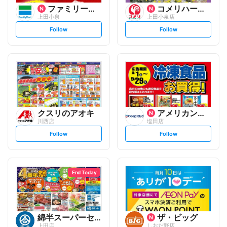
ファミリーマート
コメリハード&グリーン
上田小泉
上田小泉店
s
s
Follow
Follow
e
e
t
t
f
f
o
o
l
l
l
l
o
o
w
w
クスリのアオキ
アメリカンドラッグ
川西店
塩田店
s
s
Follow
Follow
e
e
t
t
f
f
o
o
l
l
l
l
o
o
End Today
w
w
綿半スーパーセンター
ザ・ビッグ
上田店
しおだ野店