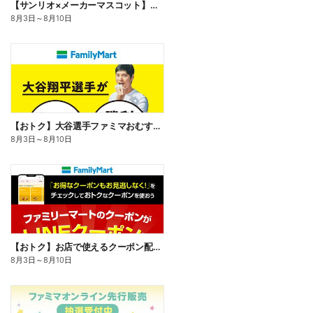
【サンリオ×メーカーマスコット】オリジナルグッズ貰える!
8月3日
～
8月10日
【おトク】大谷選手ファミマおむすび割
8月3日
～
8月10日
【おトク】お店で使えるクーポン配信中
8月3日
～
8月10日