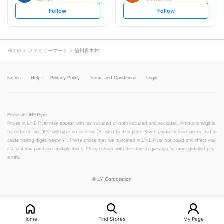
s
s
Follow
Follow
e
e
t
t
f
f
o
o
l
l
l
l
o
o
Home
ファミリーマート
信州青木村
w
w
Notice
Help
Privacy Policy
Terms and Conditions
Login
Prices in LINE Flyer
Prices in LINE Flyer may appear with tax included or both included and excluded. Products eligible
for reduced tax (8%) will have an asterisk (＊) next to their price. Some products have prices that in
clude trailing digits below ¥1. These prices may be truncated in LINE Flyer but could still affect you
r total if you purchase multiple items. Please check with the store in question for more detailed pric
e info.
©
LY Corporation
Home
Find Stores
My Page