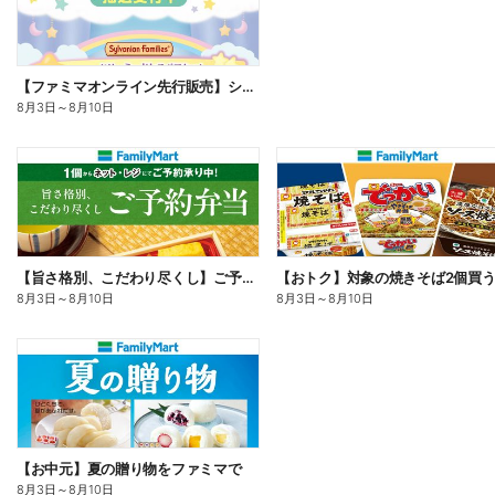
【ファミマオンライン先行販売】シルバニアファミリー
8月3日
～
8月10日
【旨さ格別、こだわり尽くし】ご予約弁当
8月3日
～
8月10日
8月3日
～
8月10日
【お中元】夏の贈り物をファミマで
8月3日
～
8月10日