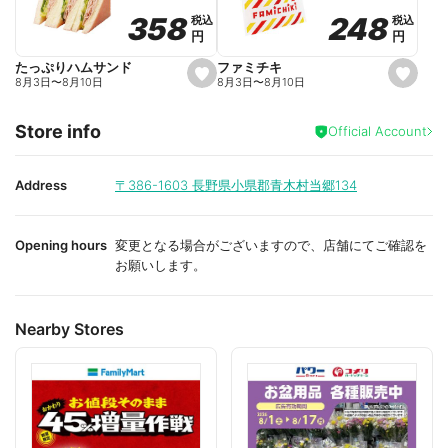
o
o
248
248
358
358
税込
税込
税込
税込
r
r
円
円
円
円
i
i
t
t
e
e
ファミチキ
たっぷりハムサンド
s
s
8月3日
〜
8月10日
8月3日
〜
8月10日
e
e
t
t
f
f
Store info
a
a
Official Account
v
v
o
o
r
r
i
i
Address
〒386-1603
長野県小県郡青木村当郷134
t
t
e
e
Opening hours
変更となる場合がございますので、店舗にてご確認を
お願いします。
Nearby Stores