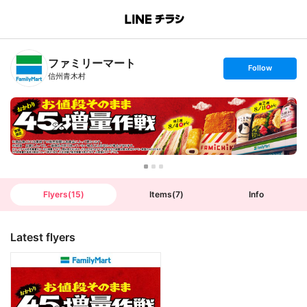
B
r
a
n
ファミリーマート
c
s
Follow
h
e
信州青木村
T
t
o
f
p
o
l
l
o
w
Flyers
(
15
)
Items
(
7
)
Info
Latest flyers