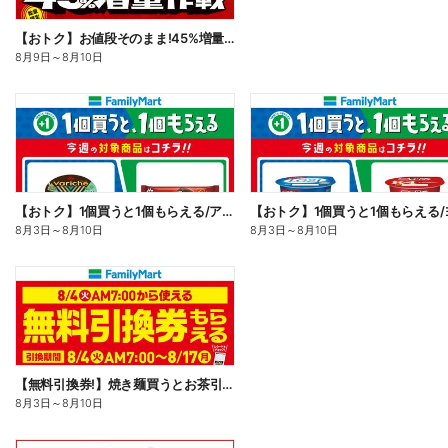
【おトク】お値段そのまま!45%増量作戦!
8月9日
～
8月10日
【おトク】1個買うと1個もらえる/アイス
8月3日
～
8月10日
8月3日
～
8月10日
【無料引換券!】焼き麺買うとお茶引換券貰える!
8月3日
～
8月10日