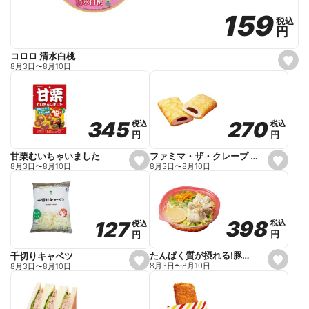
159
159
税込
税込
円
円
コロロ 清水白桃
s
8月3日
〜
8月10日
e
t
f
a
v
o
270
270
345
345
税込
税込
税込
税込
r
円
円
円
円
i
t
e
ファミマ・ザ・クレープ 生チョコ
甘栗むいちゃいました
s
s
8月3日
〜
8月10日
8月3日
〜
8月10日
e
e
t
t
f
f
a
a
v
v
o
o
398
398
127
127
税込
税込
税込
税込
r
r
円
円
円
円
i
i
t
t
e
e
たんぱく質が摂れる!豚しゃぶのパスタサラダ
千切りキャベツ
s
s
8月3日
〜
8月10日
8月3日
〜
8月10日
e
e
t
t
f
f
a
a
v
v