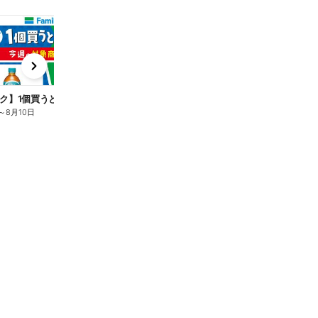
t
x
e
n
ク】1個買うと1個もらえる/麦茶
～
8月10日