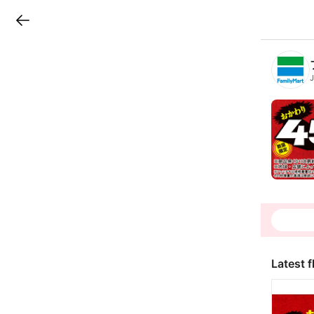
LINEチラシ
B
r
a
n
c
h
T
o
p
Latest f