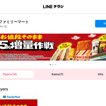
ファミリーマート
s
F
e
JAいな
t
f
o
l
l
o
w
Flyers
(
14
)
Items
(
7
)
Info
lyers