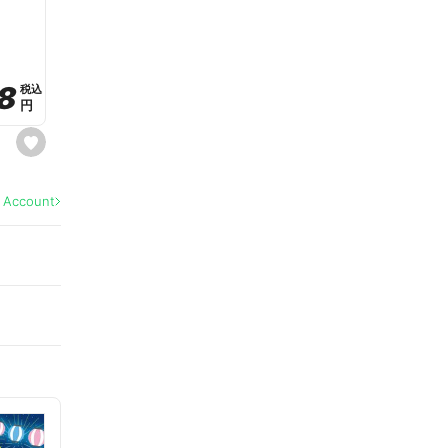
a
v
o
r
i
t
8
8
e
税込
税込
円
円
s
e
t
f
a
l Account
v
o
r
i
t
e