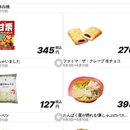
水白桃
月10日
27
27
345
345
税込
税込
円
円
ファミマ・ザ・クレープ 生チョコ
ちゃいました
s
8月3日
〜
8月10日
月10日
e
t
f
a
v
o
r
i
t
39
39
127
127
e
税込
税込
円
円
たんぱく質が摂れる!豚しゃぶのパスタサラダ
ャベツ
s
8月3日
〜
8月10日
月10日
e
t
f