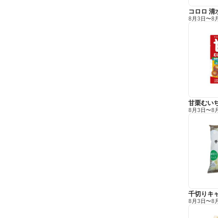
コロロ 清
8月3日
〜
8
甘栗むい
8月3日
〜
8
千切りキ
8月3日
〜
8