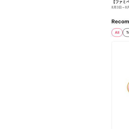
8月3日
～
8
Recom
All
T