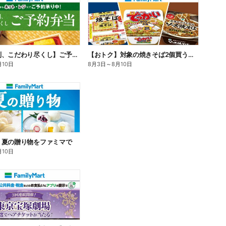
【旨さ格別、こだわり尽くし】ご予約弁当
【おトク】対象の焼きそば2個買うと100円引き!
月10日
8月3日
～
8月10日
】夏の贈り物をファミマで
月10日