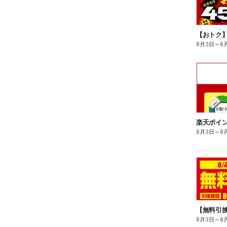
8月3日
～
8
8月3日
～
8
8月3日
～
8