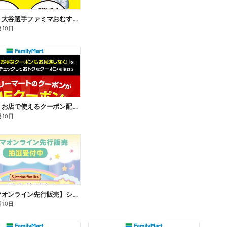
【おトク】大谷選手ファミマおむすび割
月10日
【おトク】お店で使えるクーポン配信中
月10日
【ファミマオンライン先行販売】シルバニアファミリー
月10日