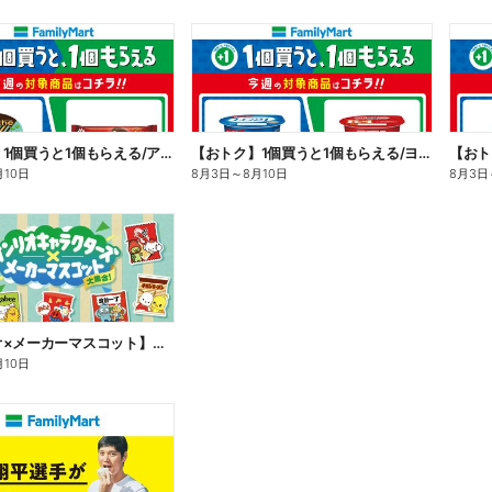
【おトク】1個買うと1個もらえる/アイス
【おトク】1個買うと1個もらえる/ヨーグルト
【おト
月10日
8月3日
～
8月10日
8月3日
【サンリオ×メーカーマスコット】オリジナルグッズ貰える!
月10日