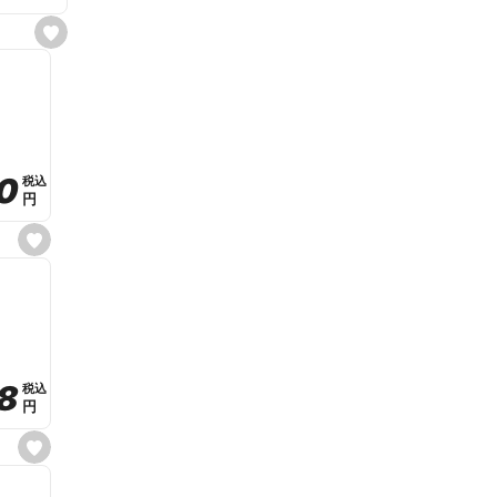
s
e
t
f
a
v
o
r
i
t
0
0
税込
税込
e
円
円
s
e
t
f
a
v
o
r
i
t
8
8
e
税込
税込
円
円
s
e
t
f