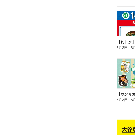
8月3日
～
8
8月3日
～
8