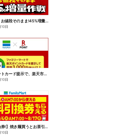
【おトク】お値段そのまま!45%増量作戦!
月10日
楽天ポイントカード提示で、楽天市場でのお買い物がおトクに!
月10日
【無料引換券!】焼き麺買うとお茶引換券貰える!
月10日