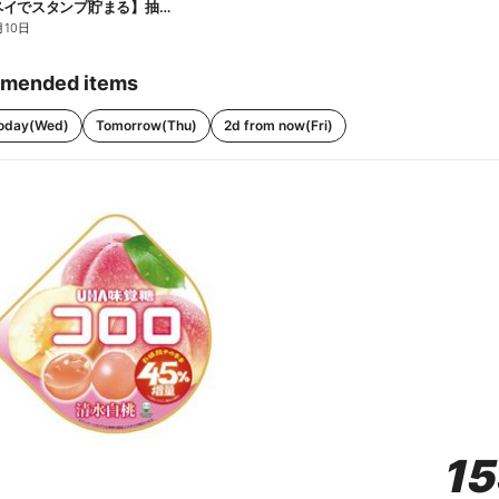
【ファミペイでスタンプ貯まる】抽選でペアチケットが当たる!
月10日
mended items
oday(Wed)
Tomorrow(Thu)
2d from now(Fri)
1
1