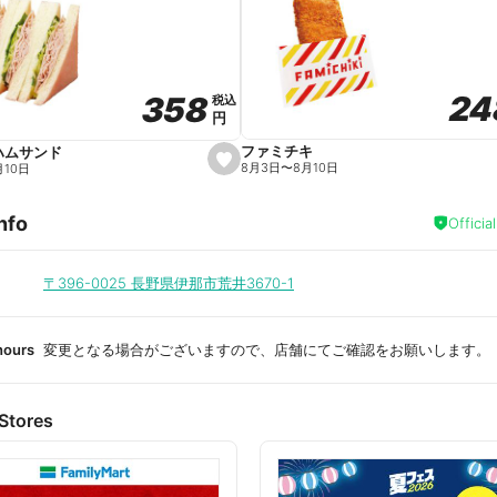
a
v
o
r
i
t
24
24
358
358
e
税込
税込
円
円
ファミチキ
ハムサンド
s
8月3日
〜
8月10日
月10日
e
t
f
nfo
a
Officia
v
o
r
i
〒396-0025
長野県伊那市荒井3670-1
t
e
hours
変更となる場合がございますので、店舗にてご確認をお願いします。
Stores