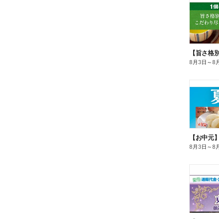
8月3日
～
8
【お中元
8月3日
～
8