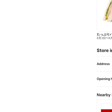
たっぷり
8月3日
〜
8
Store i
Address
Opening 
Nearby 