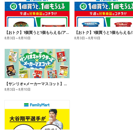
【おトク】1個買うと1個もらえる/アイス
8月3日
～
8月10日
8月3日
～
8月10日
【サンリオ×メーカーマスコット】オリジナルグッズ貰える!
8月3日
～
8月10日