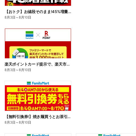
【おトク】お値段そのまま!45%増量作戦!
8月3日
～
8月10日
楽天ポイントカード提示で、楽天市場でのお買い物がおトクに!
8月3日
～
8月10日
【無料引換券!】焼き麺買うとお茶引換券貰える!
8月3日
～
8月10日