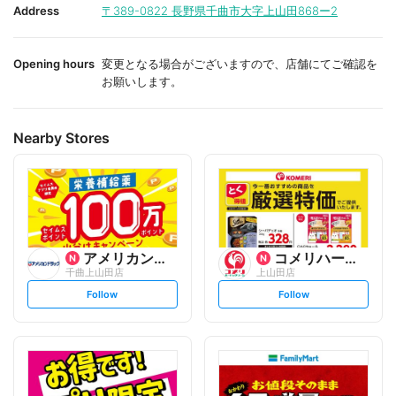
i
i
Address
〒389-0822
長野県千曲市大字上山田868ー2
t
t
e
e
Opening hours
変更となる場合がございますので、店舗にてご確認を
お願いします。
Nearby Stores
アメリカンドラッグ
コメリハード&グリーン
千曲上山田店
上山田店
s
s
Follow
Follow
e
e
t
t
f
f
o
o
l
l
l
l
o
o
w
w