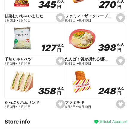
270
270
345
345
税込
税込
税込
税込
r
円
円
円
円
i
t
e
ファミマ・ザ・クレープ 生チョコ
甘栗むいちゃいました
s
s
8月3日
〜
8月10日
8月3日
〜
8月10日
e
e
t
t
f
f
a
a
v
v
o
o
398
398
127
127
税込
税込
税込
税込
r
r
円
円
円
円
i
i
t
t
e
e
たんぱく質が摂れる!豚しゃぶのパスタサラダ
千切りキャベツ
s
s
8月3日
〜
8月10日
8月3日
〜
8月10日
e
e
t
t
f
f
a
a
v
v
o
o
248
248
358
358
税込
税込
税込
税込
r
r
円
円
円
円
i
i
t
t
e
e
ファミチキ
たっぷりハムサンド
s
s
8月3日
〜
8月10日
8月3日
〜
8月10日
e
e
t
t
f
f
Store info
a
a
Official Account
v
v
o
o
r
r