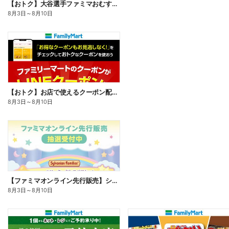
【おトク】大谷選手ファミマおむすび割
8月3日
～
8月10日
【おトク】お店で使えるクーポン配信中
8月3日
～
8月10日
【ファミマオンライン先行販売】シルバニアファミリー
8月3日
～
8月10日