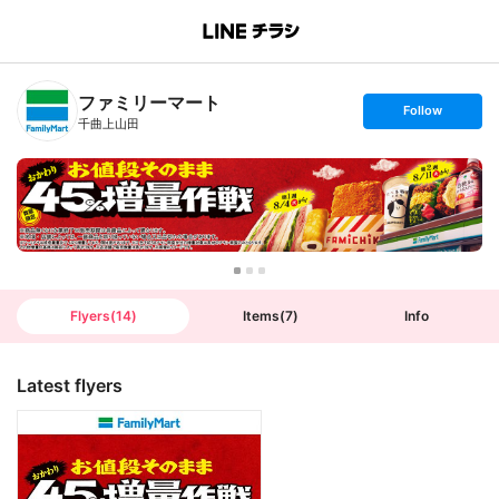
B
r
a
n
ファミリーマート
c
s
Follow
h
e
千曲上山田
T
t
o
f
p
o
l
l
o
w
Flyers
(
14
)
Items
(
7
)
Info
Latest flyers