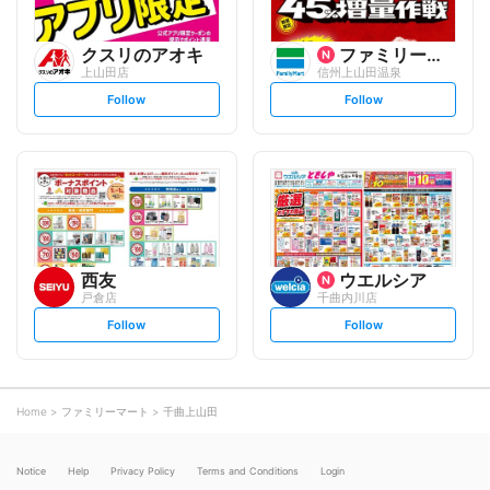
クスリのアオキ
ファミリーマート
上山田店
信州上山田温泉
s
s
Follow
Follow
e
e
t
t
f
f
o
o
l
l
l
l
o
o
w
w
西友
ウエルシア
戸倉店
千曲内川店
s
s
Follow
Follow
e
e
t
t
f
f
o
o
l
l
l
l
o
o
Home
ファミリーマート
千曲上山田
w
w
Notice
Help
Privacy Policy
Terms and Conditions
Login