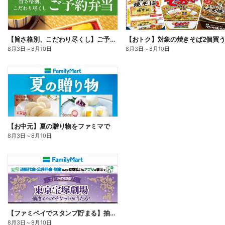
【旨さ格別、こだわり尽くし】ご予約弁当
8月3日
～
8月10日
8月3日
～
8月10日
【お中元】夏の贈り物をファミマで
8月3日
～
8月10日
【ファミペイでスタンプ貯まる】抽選でペアチケットが当たる!
8月3日
～
8月10日