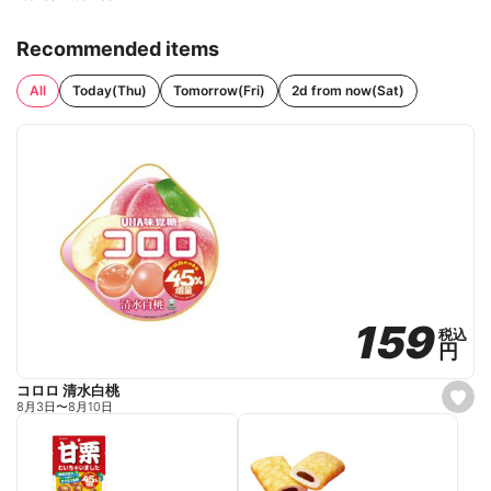
Recommended items
All
Today(Thu)
Tomorrow(Fri)
2d from now(Sat)
159
159
税込
税込
円
円
コロロ 清水白桃
s
8月3日
〜
8月10日
e
t
f
a
v
o