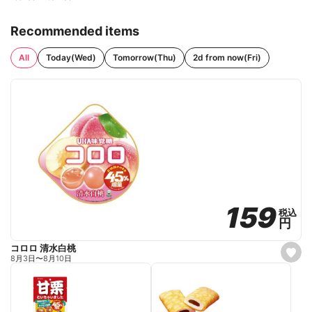
Recommended items
All
Today(Wed)
Tomorrow(Thu)
2d from now(Fri)
159
159
税込
税込
円
円
コロロ 清水白桃
s
8月3日
〜
8月10日
e
t
f
a
v
o