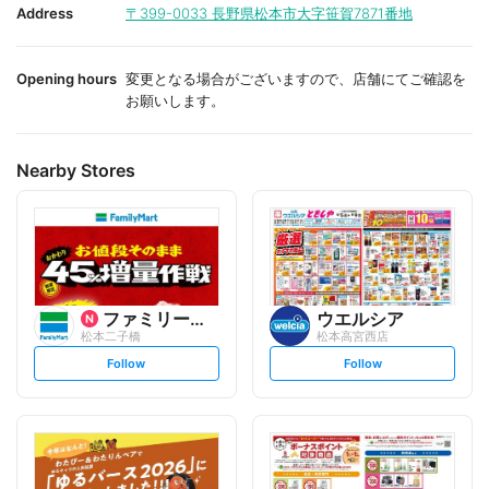
i
i
Address
〒399-0033
長野県松本市大字笹賀7871番地
t
t
e
e
Opening hours
変更となる場合がございますので、店舗にてご確認を
お願いします。
Nearby Stores
ファミリーマート
ウエルシア
松本二子橋
松本高宮西店
s
s
Follow
Follow
e
e
t
t
f
f
o
o
l
l
l
l
o
o
w
w