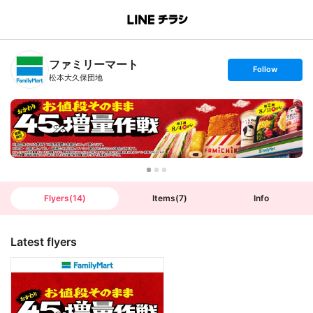
B
r
a
n
ファミリーマート
c
s
Follow
h
e
松本大久保団地
T
t
o
f
p
o
l
l
o
w
Flyers
(
14
)
Items
(
7
)
Info
Latest flyers