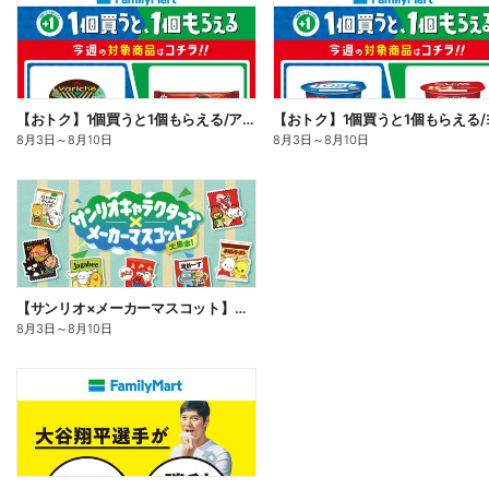
【おトク】1個買うと1個もらえる/アイス
8月3日
～
8月10日
8月3日
～
8月10日
【サンリオ×メーカーマスコット】オリジナルグッズ貰える!
8月3日
～
8月10日