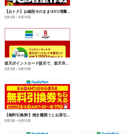
【おトク】お値段そのまま!45%増量作戦!
8月3日
～
8月10日
楽天ポイントカード提示で、楽天市場でのお買い物がおトクに!
8月3日
～
8月10日
【無料引換券!】焼き麺買うとお茶引換券貰える!
8月3日
～
8月10日