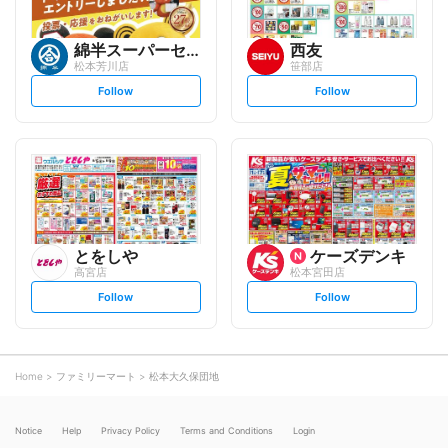
綿半スーパーセンター
西友
松本芳川店
笹部店
s
s
Follow
Follow
e
e
t
t
f
f
o
o
l
l
l
l
o
o
w
w
とをしや
ケーズデンキ
高宮店
松本宮田店
s
s
Follow
Follow
e
e
t
t
f
f
o
o
l
l
l
l
o
o
Home
ファミリーマート
松本大久保団地
w
w
Notice
Help
Privacy Policy
Terms and Conditions
Login