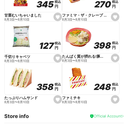
270
270
345
345
税込
税込
税込
税込
r
円
円
円
円
i
t
e
ファミマ・ザ・クレープ 生チョコ
甘栗むいちゃいました
s
s
8月3日
〜
8月10日
8月3日
〜
8月10日
e
e
t
t
f
f
a
a
v
v
o
o
398
398
127
127
税込
税込
税込
税込
r
r
円
円
円
円
i
i
t
t
e
e
たんぱく質が摂れる!豚しゃぶのパスタサラダ
千切りキャベツ
s
s
8月3日
〜
8月10日
8月3日
〜
8月10日
e
e
t
t
f
f
a
a
v
v
o
o
248
248
358
358
税込
税込
税込
税込
r
r
円
円
円
円
i
i
t
t
e
e
ファミチキ
たっぷりハムサンド
s
s
8月3日
〜
8月10日
8月3日
〜
8月10日
e
e
t
t
f
f
Store info
a
a
Official Account
v
v
o
o
r
r