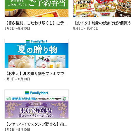
【旨さ格別、こだわり尽くし】ご予約弁当
8月3日
～
8月10日
8月3日
～
8月10日
【お中元】夏の贈り物をファミマで
8月3日
～
8月10日
【ファミペイでスタンプ貯まる】抽選でペアチケットが当たる!
8月3日
～
8月10日