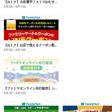
【おトク】大谷選手ファミマおむすび割
8月3日
～
8月10日
【おトク】お店で使えるクーポン配信中
8月3日
～
8月10日
【ファミマオンライン先行販売】シルバニアファミリー
8月3日
～
8月10日