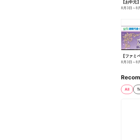
【お中元
8月3日
～
8
8月3日
～
8
Recom
All
T