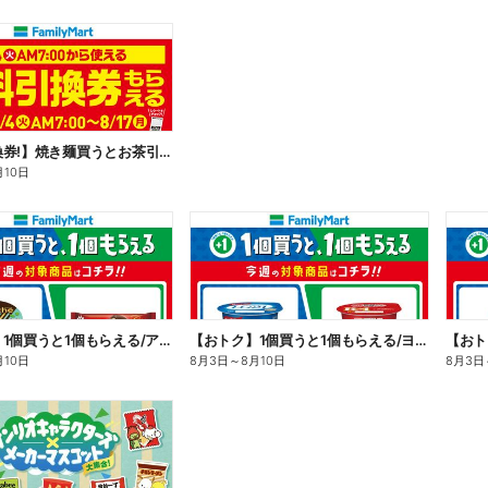
【無料引換券!】焼き麺買うとお茶引換券貰える!
月10日
【おトク】1個買うと1個もらえる/アイス
【おトク】1個買うと1個もらえる/ヨーグルト
【おト
月10日
8月3日
～
8月10日
8月3日