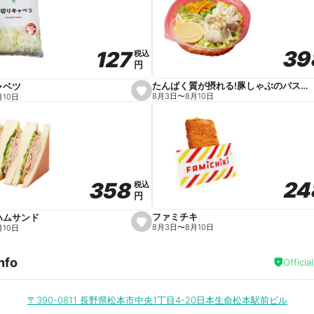
v
o
r
i
t
39
39
127
127
e
税込
税込
円
円
たんぱく質が摂れる!豚しゃぶのパスタサラダ
ャベツ
s
8月3日
〜
8月10日
月10日
e
t
f
a
v
o
r
i
t
24
24
358
358
e
税込
税込
円
円
ファミチキ
ハムサンド
s
8月3日
〜
8月10日
月10日
e
t
f
nfo
a
Officia
v
o
r
i
〒390-0811
長野県松本市中央1丁目4-20日本生命松本駅前ビル
t