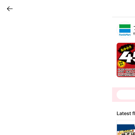
LINEチラシ
B
r
a
n
c
h
T
o
p
Latest f