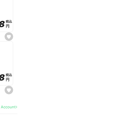
v
o
r
i
t
8
8
e
税込
税込
円
円
s
e
t
f
a
v
o
r
i
t
8
8
e
税込
税込
円
円
s
e
t
f
a
l Account
v
o
r
i
t