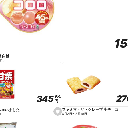
1
1
水白桃
月10日
27
27
345
345
税込
税込
円
円
ファミマ・ザ・クレープ 生チョコ
ちゃいました
s
8月3日
〜
8月10日
月10日
e
t
f
a