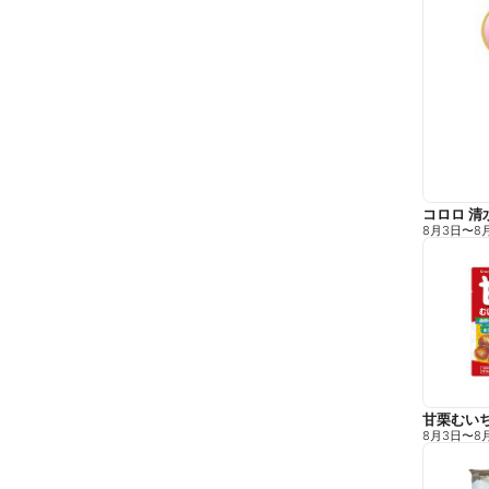
コロロ 清
8月3日
〜
8
甘栗むい
8月3日
〜
8