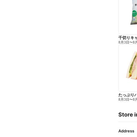
千切りキ
8月3日
〜
8
たっぷり
8月3日
〜
8
Store i
Address