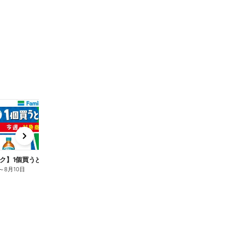
t
x
e
n
ク】1個買うと1個もらえる/麦茶
～
8月10日