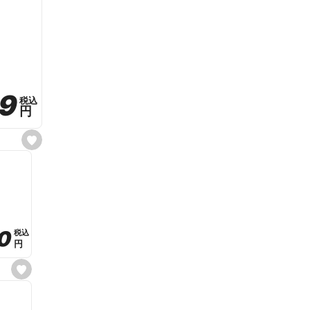
59
59
税込
税込
円
円
s
e
t
f
a
v
o
r
i
t
0
0
税込
税込
e
円
円
s
e
t
f
a