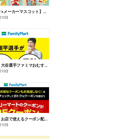
【サンリオ×メーカーマスコット】オリジナルグッズ貰える!
月10日
【おトク】大谷選手ファミマおむすび割
月10日
【おトク】お店で使えるクーポン配信中
月10日