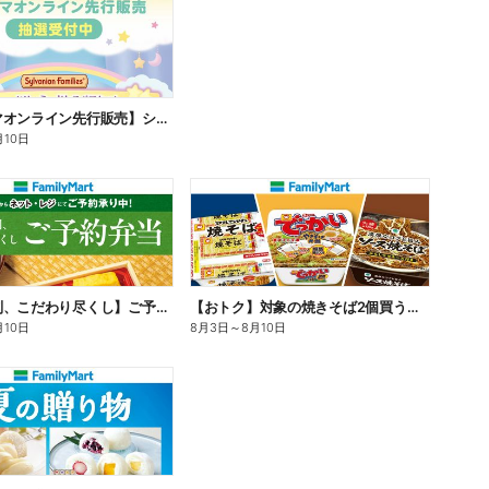
【ファミマオンライン先行販売】シルバニアファミリー
月10日
【旨さ格別、こだわり尽くし】ご予約弁当
【おトク】対象の焼きそば2個買うと100円引き!
月10日
8月3日
～
8月10日