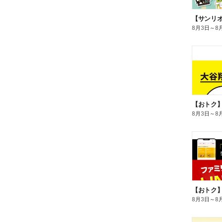
8月3日
～
8
8月3日
～
8
8月3日
～
8