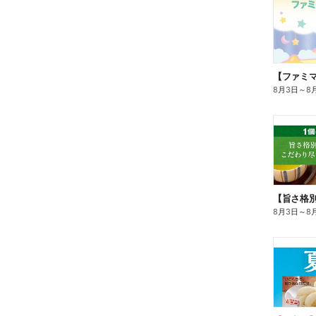
8月3日
～
8
8月3日
～
8