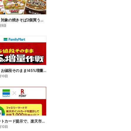
【おトク】対象の焼きそば2個買うと100円引き!
月9日
【おトク】お値段そのまま!45%増量作戦!
月10日
楽天ポイントカード提示で、楽天市場でのお買い物がおトクに!
月10日