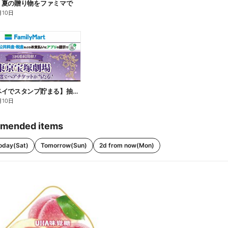
】夏の贈り物をファミマで
月10日
【ファミペイでスタンプ貯まる】抽選でペアチケットが当たる!
月10日
mended items
oday(Sat)
Tomorrow(Sun)
2d from now(Mon)