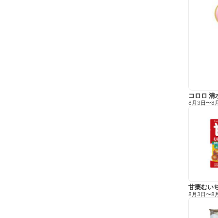
コロロ 清
8月3日
〜
8
甘栗むい
8月3日
〜
8