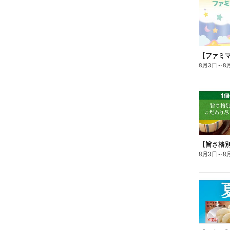
8月3日
～
8
8月3日
～
8