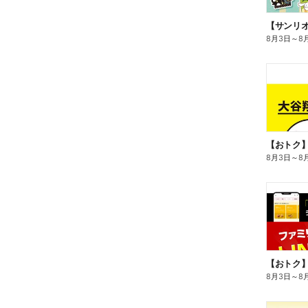
8月3日
～
8
8月3日
～
8
8月3日
～
8