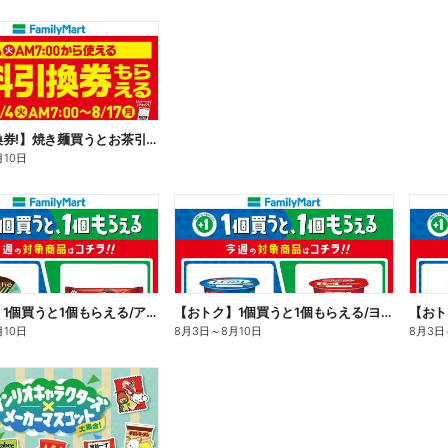
【無料引換券!】焼き麺買うとお茶引換券貰える!
月10日
【おトク】1個買うと1個もらえる/アイス
【おトク】1個買うと1個もらえる/ヨーグルト
【おト
月10日
8月3日
～
8月10日
8月3日