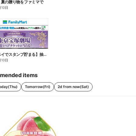
】夏の贈り物をファミマで
月10日
【ファミペイでスタンプ貯まる】抽選でペアチケットが当たる!
月10日
mended items
oday(Thu)
Tomorrow(Fri)
2d from now(Sat)