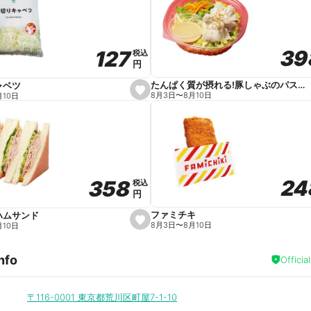
v
o
r
i
t
39
39
127
127
e
税込
税込
円
円
たんぱく質が摂れる!豚しゃぶのパスタサラダ
ャベツ
s
8月3日
〜
8月10日
月10日
e
t
f
a
v
o
r
i
t
24
24
358
358
e
税込
税込
円
円
ファミチキ
ハムサンド
s
8月3日
〜
8月10日
月10日
e
t
f
nfo
a
Officia
v
o
r
i
〒116-0001
東京都荒川区町屋7-1-10
t