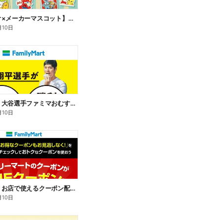
【サンリオ×メーカーマスコット】オリジナルグッズ貰える!
月10日
【おトク】大谷選手ファミマおむすび割
月10日
【おトク】お店で使えるクーポン配信中
月10日