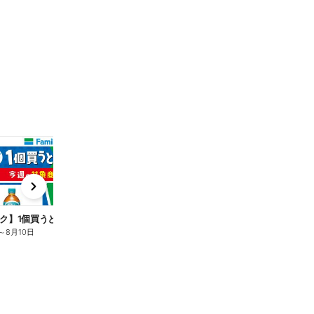
t
x
e
n
ク】1個買うと1個もらえる/麦茶
～
8月10日