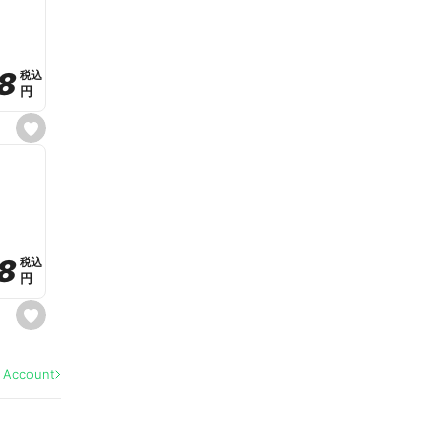
v
o
r
i
t
8
8
e
税込
税込
円
円
s
e
t
f
a
v
o
r
i
t
8
8
e
税込
税込
円
円
s
e
t
f
a
l Account
v
o
r
i
t