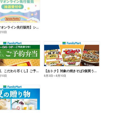
【ファミマオンライン先行販売】シルバニアファミリー
月10日
【旨さ格別、こだわり尽くし】ご予約弁当
【おトク】対象の焼きそば2個買うと100円引き!
月10日
8月3日
～
8月10日