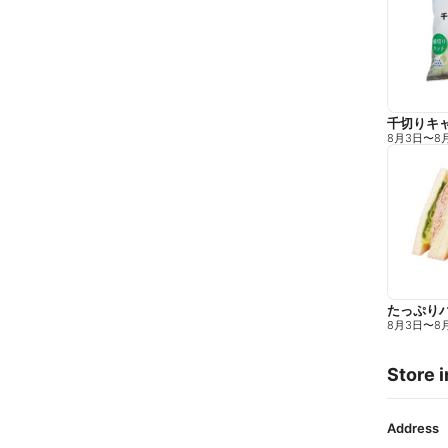
千切りキ
8月3日
〜
8
たっぷり
8月3日
〜
8
Store i
Address