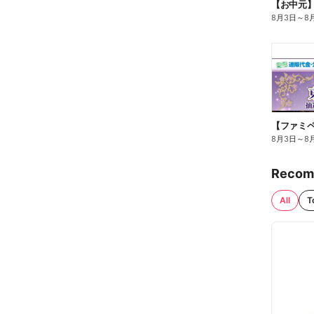
【お中元
8月3日
～
8
8月3日
～
8
Recom
All
T