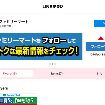
ファミリーマート
s
F
e
荒川尾竹橋
t
f
o
l
l
o
w
Flyers
(
15
)
Items
(
7
)
Info
lyers