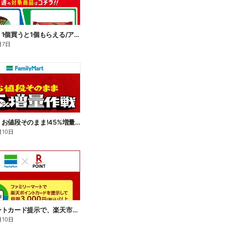
【おトク】1個買うと1個もらえる/アイス
月7日
【おトク】お値段そのまま!45%増量作戦!
月10日
楽天ポイントカード提示で、楽天市場でのお買い物がおトクに!
月10日