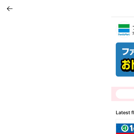
LINEチラシ
B
r
a
n
c
h
T
o
p
Latest f