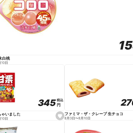
1
1
水白桃
月10日
27
27
345
345
税込
税込
円
円
ファミマ・ザ・クレープ 生チョコ
ちゃいました
s
8月3日
〜
8月10日
月10日
e
t
f
a