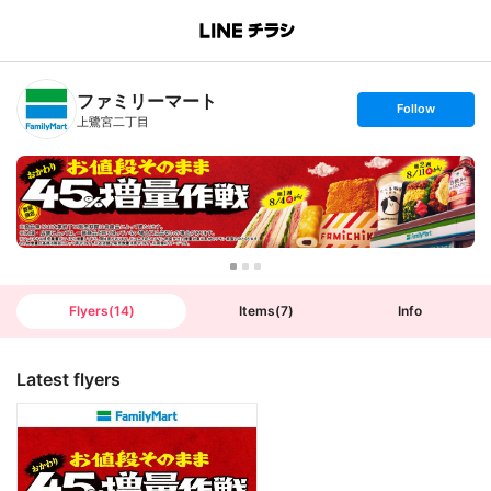
B
r
a
n
ファミリーマート
c
s
Follow
h
e
上鷺宮二丁目
T
t
o
f
p
o
l
l
o
w
Flyers
(
14
)
Items
(
7
)
Info
Latest flyers