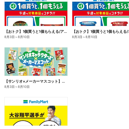
【おトク】1個買うと1個もらえる/アイス
8月3日
～
8月10日
8月3日
～
8月10日
【サンリオ×メーカーマスコット】オリジナルグッズ貰える!
8月3日
～
8月10日