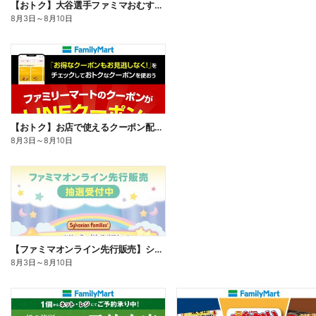
【おトク】大谷選手ファミマおむすび割
8月3日
～
8月10日
【おトク】お店で使えるクーポン配信中
8月3日
～
8月10日
【ファミマオンライン先行販売】シルバニアファミリー
8月3日
～
8月10日