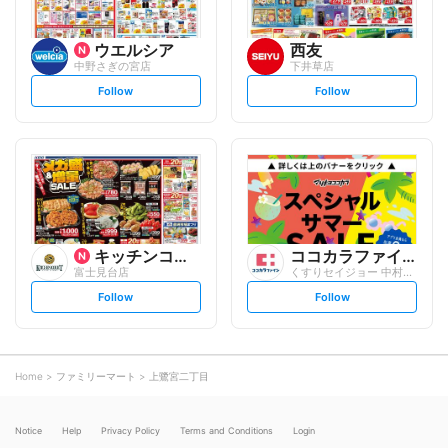
ウエルシア
西友
中野さぎの宮店
下井草店
s
s
Follow
Follow
e
e
t
t
f
f
o
o
l
l
l
l
o
o
w
w
キッチンコート
ココカラファイン
富士見台店
くすりセイジョー 中村橋駅前店
s
s
Follow
Follow
e
e
t
t
f
f
o
o
l
l
l
l
o
o
Home
ファミリーマート
上鷺宮二丁目
w
w
Notice
Help
Privacy Policy
Terms and Conditions
Login