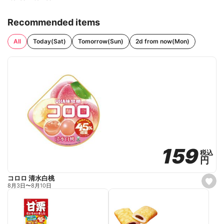
Recommended items
All
Today(Sat)
Tomorrow(Sun)
2d from now(Mon)
159
159
税込
税込
円
円
コロロ 清水白桃
s
8月3日
〜
8月10日
e
t
f
a
v
o