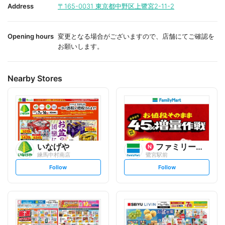
i
i
Address
〒165-0031
東京都中野区上鷺宮2-11-2
t
t
e
e
Opening hours
変更となる場合がございますので、店舗にてご確認を
お願いします。
Nearby Stores
いなげや
ファミリーマート
練馬中村南店
鷺宮駅前
s
s
Follow
Follow
e
e
t
t
f
f
o
o
l
l
l
l
o
o
w
w