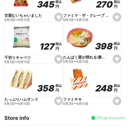
270
270
345
345
税込
税込
税込
税込
r
円
円
円
円
i
t
e
ファミマ・ザ・クレープ 生チョコ
甘栗むいちゃいました
s
s
8月3日
〜
8月10日
8月3日
〜
8月10日
e
e
t
t
f
f
a
a
v
v
o
o
398
398
127
127
税込
税込
税込
税込
r
r
円
円
円
円
i
i
t
t
e
e
たんぱく質が摂れる!豚しゃぶのパスタサラダ
千切りキャベツ
s
s
8月3日
〜
8月10日
8月3日
〜
8月10日
e
e
t
t
f
f
a
a
v
v
o
o
248
248
358
358
税込
税込
税込
税込
r
r
円
円
円
円
i
i
t
t
e
e
ファミチキ
たっぷりハムサンド
s
s
8月3日
〜
8月10日
8月3日
〜
8月10日
e
e
t
t
f
f
Store info
a
a
Official Account
v
v
o
o
r
r