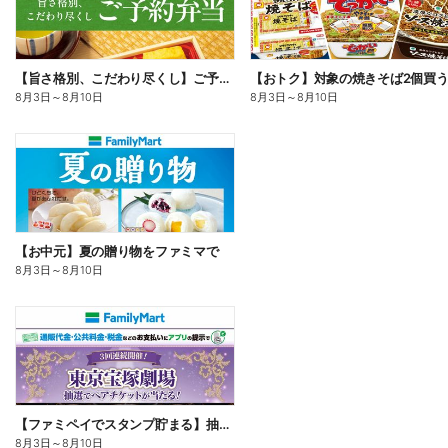
【旨さ格別、こだわり尽くし】ご予約弁当
8月3日
～
8月10日
8月3日
～
8月10日
【お中元】夏の贈り物をファミマで
8月3日
～
8月10日
【ファミペイでスタンプ貯まる】抽選でペアチケットが当たる!
8月3日
～
8月10日