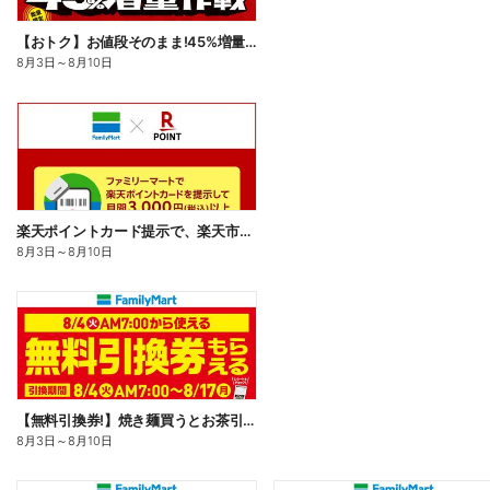
【おトク】お値段そのまま!45%増量作戦!
8月3日
～
8月10日
楽天ポイントカード提示で、楽天市場でのお買い物がおトクに!
8月3日
～
8月10日
【無料引換券!】焼き麺買うとお茶引換券貰える!
8月3日
～
8月10日