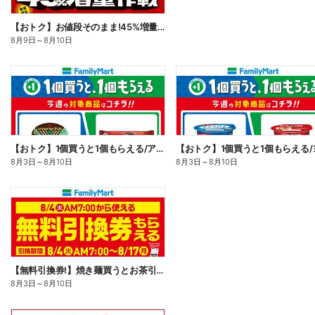
【おトク】お値段そのまま!45%増量作戦!
8月9日
～
8月10日
【おトク】1個買うと1個もらえる/アイス
8月3日
～
8月10日
8月3日
～
8月10日
【無料引換券!】焼き麺買うとお茶引換券貰える!
8月3日
～
8月10日