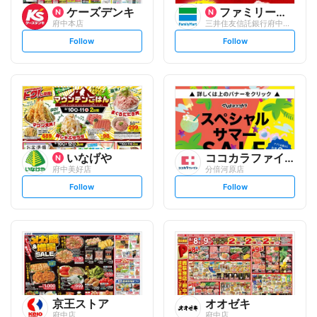
ケーズデンキ
ファミリーマート
府中本店
三井住友信託銀行府中ビル
s
s
Follow
Follow
e
e
t
t
f
f
o
o
l
l
l
l
o
o
w
w
いなげや
ココカラファイン
府中美好店
分倍河原店
s
s
Follow
Follow
e
e
t
t
f
f
o
o
l
l
l
l
o
o
w
w
京王ストア
オオゼキ
府中店
府中店