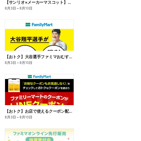
【サンリオ×メーカーマスコット】オリジナルグッズ貰える!
8月3日
～
8月10日
【おトク】大谷選手ファミマおむすび割
8月3日
～
8月10日
【おトク】お店で使えるクーポン配信中
8月3日
～
8月10日