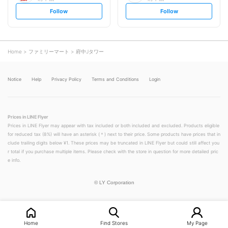
s
s
Follow
Follow
e
e
t
t
f
f
o
o
l
l
l
l
o
o
Home
ファミリーマート
府中Jタワー
w
w
Notice
Help
Privacy Policy
Terms and Conditions
Login
Prices in LINE Flyer
Prices in LINE Flyer may appear with tax included or both included and excluded. Products eligible
for reduced tax (8%) will have an asterisk (＊) next to their price. Some products have prices that in
clude trailing digits below ¥1. These prices may be truncated in LINE Flyer but could still affect you
r total if you purchase multiple items. Please check with the store in question for more detailed pric
e info.
©
LY Corporation
Home
Find Stores
My Page