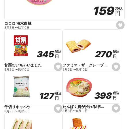
159
159
税込
税込
円
円
コロロ 清水白桃
s
8月3日
〜
8月10日
e
t
f
a
v
o
270
270
345
345
税込
税込
税込
税込
r
円
円
円
円
i
t
e
ファミマ・ザ・クレープ 生チョコ
甘栗むいちゃいました
s
s
8月3日
〜
8月10日
8月3日
〜
8月10日
e
e
t
t
f
f
a
a
v
v
o
o
398
398
127
127
税込
税込
税込
税込
r
r
円
円
円
円
i
i
t
t
e
e
たんぱく質が摂れる!豚しゃぶのパスタサラダ
千切りキャベツ
s
s
8月3日
〜
8月10日
8月3日
〜
8月10日
e
e
t
t
f
f
a
a
v
v