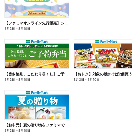
【ファミマオンライン先行販売】シルバニアファミリー
8月3日
～
8月10日
【旨さ格別、こだわり尽くし】ご予約弁当
8月3日
～
8月10日
8月3日
～
8月10日
【お中元】夏の贈り物をファミマで
8月3日
～
8月10日