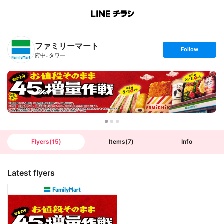
B
r
a
n
ファミリーマート
c
s
Follow
h
e
府中Jタワー
T
t
o
f
p
o
l
l
o
w
Flyers
(
15
)
Items
(
7
)
Info
Latest flyers