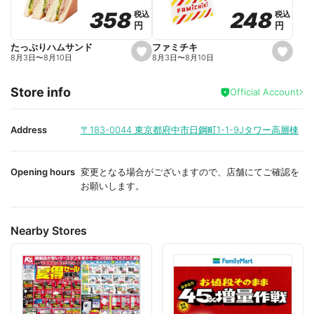
o
o
248
248
358
358
税込
税込
税込
税込
r
r
円
円
円
円
i
i
t
t
e
e
ファミチキ
たっぷりハムサンド
s
s
8月3日
〜
8月10日
8月3日
〜
8月10日
e
e
t
t
f
f
Store info
a
a
Official Account
v
v
o
o
r
r
i
i
Address
〒183-0044
東京都府中市日鋼町1-1-9Jタワー高層棟
t
t
e
e
Opening hours
変更となる場合がございますので、店舗にてご確認を
お願いします。
Nearby Stores