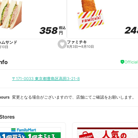
a
v
o
r
i
t
24
24
358
358
e
税込
税込
円
円
ファミチキ
ハムサンド
s
8月3日
〜
8月10日
月10日
e
t
f
nfo
a
Officia
v
o
r
i
〒171-0033
東京都豊島区高田3-21-8
t
e
hours
変更となる場合がございますので、店舗にてご確認をお願いします。
Stores