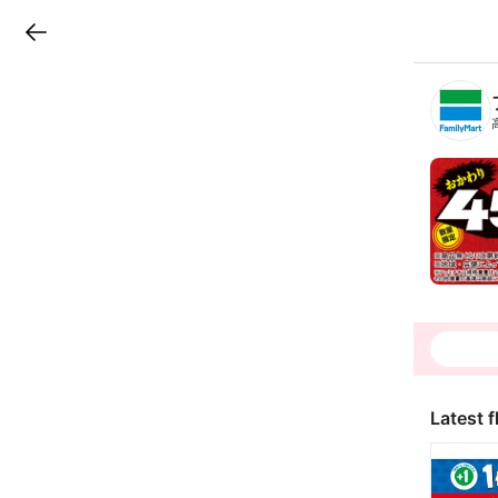
LINEチラシ
B
r
a
n
c
h
T
o
p
Latest f