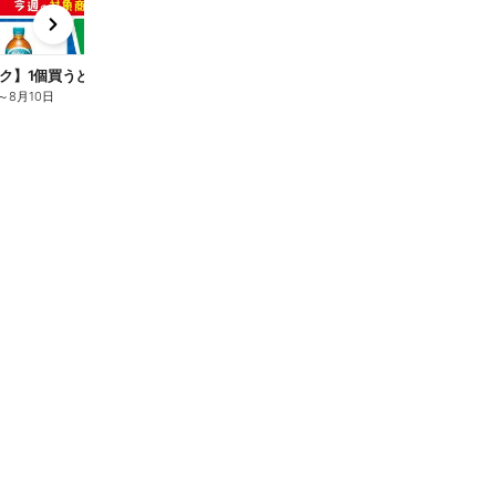
x
e
n
ク】1個買うと1個もらえる/麦茶
～
8月10日