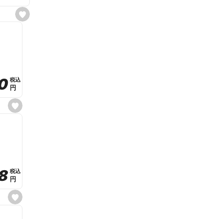
s
e
t
f
a
v
o
r
i
t
0
0
税込
税込
e
円
円
s
e
t
f
a
v
o
r
i
t
8
8
e
税込
税込
円
円
s
e
t
f