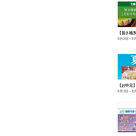
8月3日
～
8
【お中元
8月3日
～
8