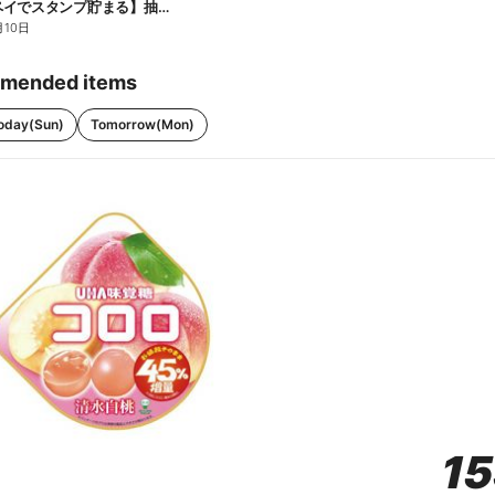
【ファミペイでスタンプ貯まる】抽選でペアチケットが当たる!
月10日
mended items
oday(Sun)
Tomorrow(Mon)
1
1