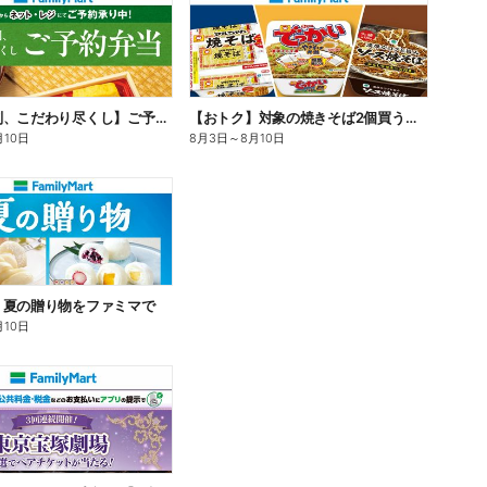
【旨さ格別、こだわり尽くし】ご予約弁当
【おトク】対象の焼きそば2個買うと100円引き!
月10日
8月3日
～
8月10日
】夏の贈り物をファミマで
月10日