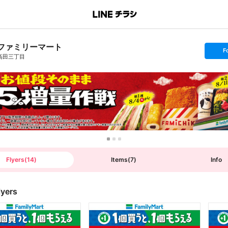
ファミリーマート
s
F
e
高田三丁目
t
f
o
l
l
o
w
Flyers
(
14
)
Items
(
7
)
Info
lyers