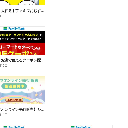
【おトク】大谷選手ファミマおむすび割
月10日
【おトク】お店で使えるクーポン配信中
月10日
【ファミマオンライン先行販売】シルバニアファミリー
月10日