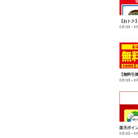
8月3日
～
8
8月3日
～
8
8月3日
～
8