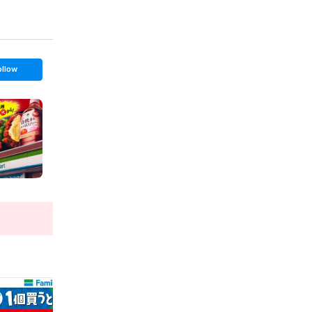
ollow
t