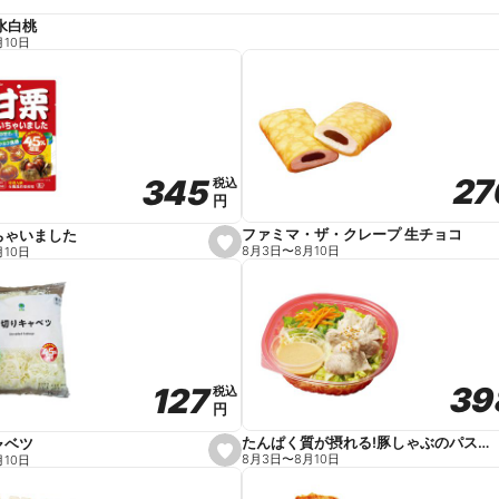
水白桃
月10日
27
27
345
345
税込
税込
円
円
ファミマ・ザ・クレープ 生チョコ
ちゃいました
s
8月3日
〜
8月10日
月10日
e
t
f
a
v
o
r
i
t
39
39
127
127
e
税込
税込
円
円
たんぱく質が摂れる!豚しゃぶのパスタサラダ
ャベツ
s
8月3日
〜
8月10日
月10日
e
t
f