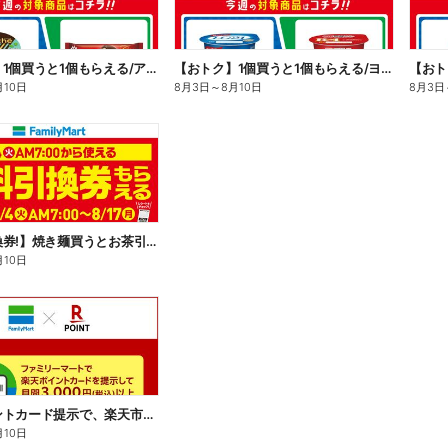
【おトク】1個買うと1個もらえる/アイス
【おトク】1個買うと1個もらえる/ヨーグルト
【おト
月10日
8月3日
～
8月10日
8月3日
【無料引換券!】焼き麺買うとお茶引換券貰える!
月10日
楽天ポイントカード提示で、楽天市場でのお買い物がおトクに!
月10日