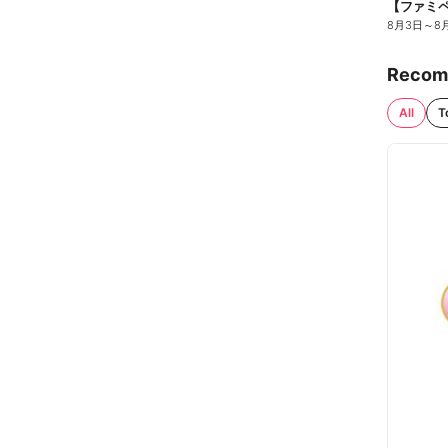
8月3日
～
8
Recom
All
T