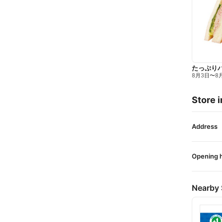
たっぷり
8月3日
〜
8
Store i
Address
Opening 
Nearby 