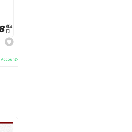
a
v
o
r
i
t
8
8
e
税込
税込
円
円
s
e
t
f
a
l Account
v
o
r
i
t
e