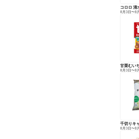
コロロ 清
8月3日
〜
8
甘栗むい
8月3日
〜
8
千切りキ
8月3日
〜
8