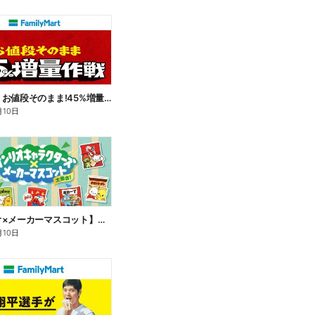
【おトク】お値段そのまま!45%増量作戦!
月10日
【サンリオ×メーカーマスコット】オリジナルグッズ貰える!
月10日