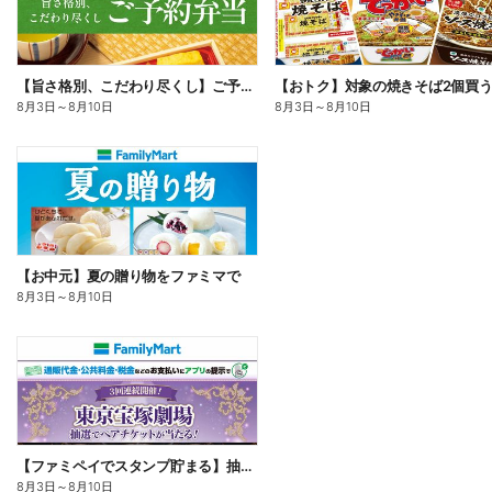
【旨さ格別、こだわり尽くし】ご予約弁当
8月3日
～
8月10日
8月3日
～
8月10日
【お中元】夏の贈り物をファミマで
8月3日
～
8月10日
【ファミペイでスタンプ貯まる】抽選でペアチケットが当たる!
8月3日
～
8月10日