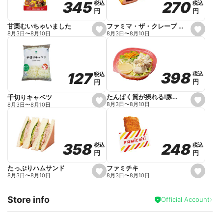
270
270
345
345
税込
税込
税込
税込
r
円
円
円
円
i
t
e
ファミマ・ザ・クレープ 生チョコ
甘栗むいちゃいました
s
s
8月3日
〜
8月10日
8月3日
〜
8月10日
e
e
t
t
f
f
a
a
v
v
o
o
398
398
127
127
税込
税込
税込
税込
r
r
円
円
円
円
i
i
t
t
e
e
たんぱく質が摂れる!豚しゃぶのパスタサラダ
千切りキャベツ
s
s
8月3日
〜
8月10日
8月3日
〜
8月10日
e
e
t
t
f
f
a
a
v
v
o
o
248
248
358
358
税込
税込
税込
税込
r
r
円
円
円
円
i
i
t
t
e
e
ファミチキ
たっぷりハムサンド
s
s
8月3日
〜
8月10日
8月3日
〜
8月10日
e
e
t
t
f
f
Store info
a
a
Official Account
v
v
o
o
r
r