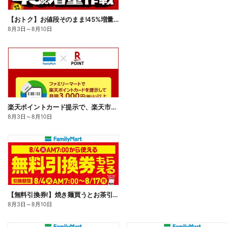
【おトク】お値段そのまま!45%増量作戦!
8月3日
～
8月10日
楽天ポイントカード提示で、楽天市場でのお買い物がおトクに!
8月3日
～
8月10日
【無料引換券!】焼き麺買うとお茶引換券貰える!
8月3日
～
8月10日