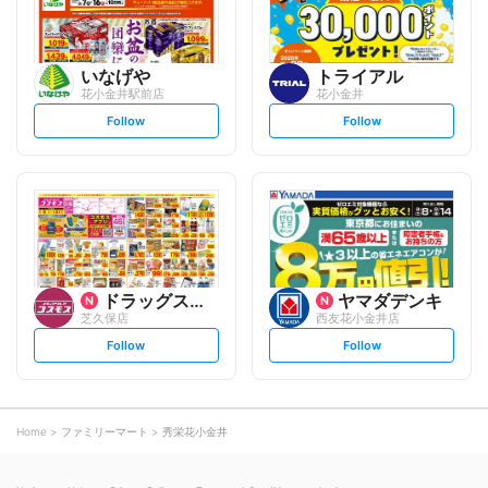
いなげや
トライアル
花小金井駅前店
花小金井
s
s
Follow
Follow
e
e
t
t
f
f
o
o
l
l
l
l
o
o
w
w
ドラッグストアコスモス
ヤマダデンキ
芝久保店
西友花小金井店
s
s
Follow
Follow
e
e
t
t
f
f
o
o
l
l
l
l
o
o
Home
ファミリーマート
秀栄花小金井
w
w