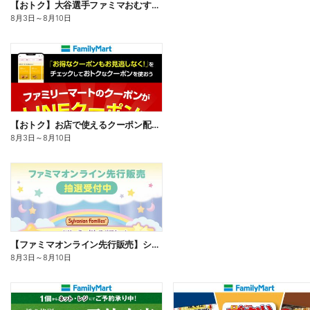
【おトク】大谷選手ファミマおむすび割
8月3日
～
8月10日
【おトク】お店で使えるクーポン配信中
8月3日
～
8月10日
【ファミマオンライン先行販売】シルバニアファミリー
8月3日
～
8月10日