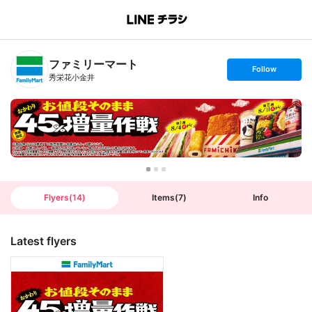
B
r
a
n
ファミリーマート
c
s
Follow
h
e
秀栄花小金井
T
t
o
f
p
o
l
l
o
w
Flyers
(
14
)
Items
(
7
)
Info
Latest flyers