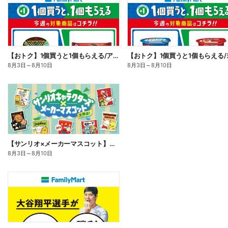
【おトク】1個買うと1個もらえる/アイス
8月3日
～
8月10日
8月3日
～
8月10日
【サンリオ×メーカーマスコット】オリジナルグッズ貰える!
8月3日
～
8月10日