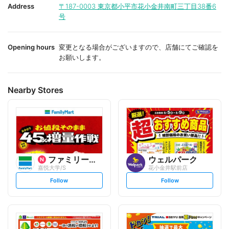
i
i
Address
〒187-0003
東京都小平市花小金井南町三丁目38番6
t
t
号
e
e
Opening hours
変更となる場合がございますので、店舗にてご確認を
お願いします。
Nearby Stores
ファミリーマート
ウェルパーク
嘉悦大学/S
花小金井駅前店
s
s
Follow
Follow
e
e
t
t
f
f
o
o
l
l
l
l
o
o
w
w