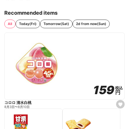
Recommended items
All
Today(Fri)
Tomorrow(Sat)
2d from now(Sun)
159
159
税込
税込
円
円
コロロ 清水白桃
s
8月3日
〜
8月10日
e
t
f
a
v
o