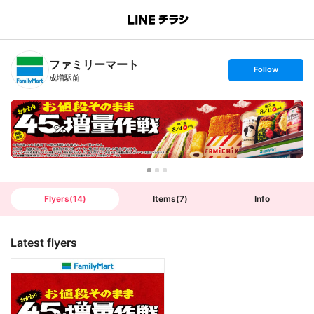
B
r
a
n
ファミリーマート
c
s
Follow
h
e
成増駅前
T
t
o
f
p
o
l
l
o
w
Flyers
(
14
)
Items
(
7
)
Info
Latest flyers