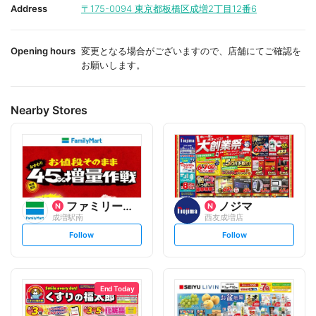
i
i
Address
〒175-0094
東京都板橋区成増2丁目12番6
t
t
e
e
Opening hours
変更となる場合がございますので、店舗にてご確認を
お願いします。
Nearby Stores
ファミリーマート
ノジマ
成増駅南
西友成増店
s
s
Follow
Follow
e
e
t
t
f
f
o
o
l
l
l
l
o
o
End Today
w
w