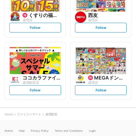
くすりの福太郎
西友
成増店
成増店
s
s
Follow
Follow
e
e
t
t
f
f
o
o
l
l
l
l
o
o
w
w
ココカラファイン
MEGAドン・キホーテ
成増駅前店
成増店
s
s
Follow
Follow
e
e
t
t
f
f
o
o
l
l
l
l
o
o
Home
ファミリーマート
成増駅前
w
w
Notice
Help
Privacy Policy
Terms and Conditions
Login