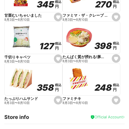
270
270
345
345
税込
税込
税込
税込
r
円
円
円
円
i
t
e
ファミマ・ザ・クレープ 生チョコ
甘栗むいちゃいました
s
s
8月3日
〜
8月10日
8月3日
〜
8月10日
e
e
t
t
f
f
a
a
v
v
o
o
398
398
127
127
税込
税込
税込
税込
r
r
円
円
円
円
i
i
t
t
e
e
たんぱく質が摂れる!豚しゃぶのパスタサラダ
千切りキャベツ
s
s
8月3日
〜
8月10日
8月3日
〜
8月10日
e
e
t
t
f
f
a
a
v
v
o
o
248
248
358
358
税込
税込
税込
税込
r
r
円
円
円
円
i
i
t
t
e
e
ファミチキ
たっぷりハムサンド
s
s
8月3日
〜
8月10日
8月3日
〜
8月10日
e
e
t
t
f
f
Store info
a
a
Official Account
v
v
o
o
r
r