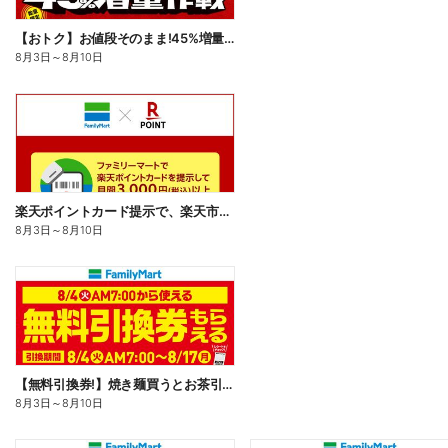
【おトク】お値段そのまま!45%増量作戦!
8月3日
～
8月10日
楽天ポイントカード提示で、楽天市場でのお買い物がおトクに!
8月3日
～
8月10日
【無料引換券!】焼き麺買うとお茶引換券貰える!
8月3日
～
8月10日