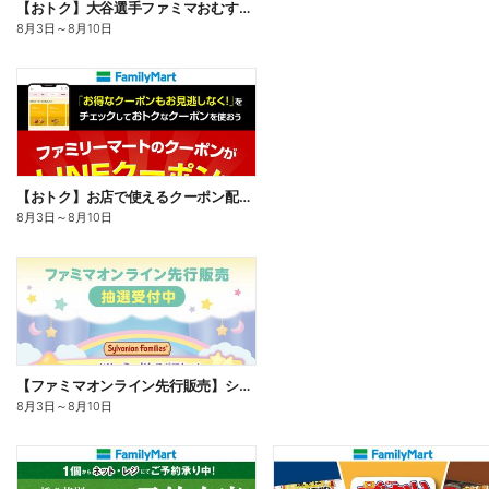
【おトク】大谷選手ファミマおむすび割
8月3日
～
8月10日
【おトク】お店で使えるクーポン配信中
8月3日
～
8月10日
【ファミマオンライン先行販売】シルバニアファミリー
8月3日
～
8月10日