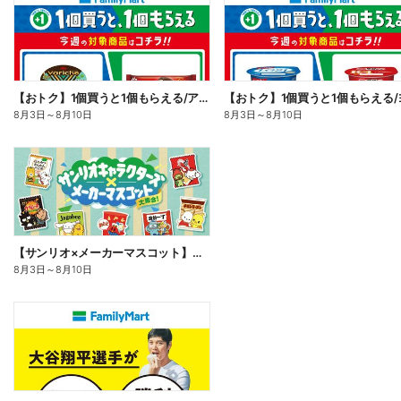
【おトク】1個買うと1個もらえる/アイス
8月3日
～
8月10日
8月3日
～
8月10日
【サンリオ×メーカーマスコット】オリジナルグッズ貰える!
8月3日
～
8月10日