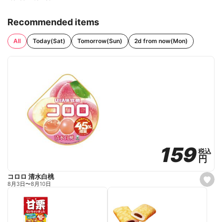
Recommended items
All
Today(Sat)
Tomorrow(Sun)
2d from now(Mon)
159
159
税込
税込
円
円
コロロ 清水白桃
s
8月3日
〜
8月10日
e
t
f
a
v
o