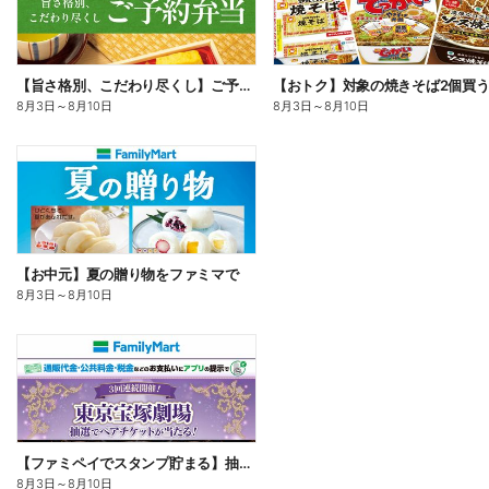
【旨さ格別、こだわり尽くし】ご予約弁当
8月3日
～
8月10日
8月3日
～
8月10日
【お中元】夏の贈り物をファミマで
8月3日
～
8月10日
【ファミペイでスタンプ貯まる】抽選でペアチケットが当たる!
8月3日
～
8月10日