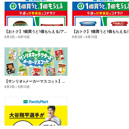
【おトク】1個買うと1個もらえる/アイス
8月3日
～
8月10日
8月3日
～
8月10日
【サンリオ×メーカーマスコット】オリジナルグッズ貰える!
8月3日
～
8月10日