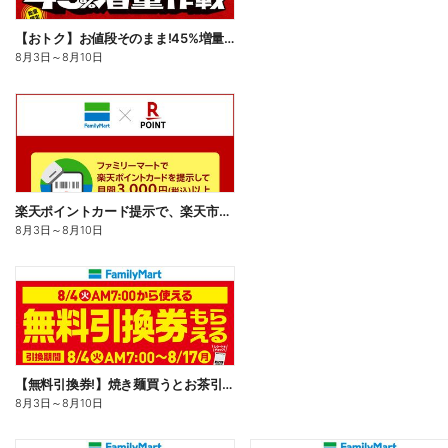
【おトク】お値段そのまま!45%増量作戦!
8月3日
～
8月10日
楽天ポイントカード提示で、楽天市場でのお買い物がおトクに!
8月3日
～
8月10日
【無料引換券!】焼き麺買うとお茶引換券貰える!
8月3日
～
8月10日