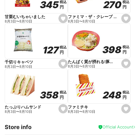
270
270
345
345
税込
税込
税込
税込
r
円
円
円
円
i
t
e
ファミマ・ザ・クレープ 生チョコ
甘栗むいちゃいました
s
s
8月3日
〜
8月10日
8月3日
〜
8月10日
e
e
t
t
f
f
a
a
v
v
o
o
398
398
127
127
税込
税込
税込
税込
r
r
円
円
円
円
i
i
t
t
e
e
たんぱく質が摂れる!豚しゃぶのパスタサラダ
千切りキャベツ
s
s
8月3日
〜
8月10日
8月3日
〜
8月10日
e
e
t
t
f
f
a
a
v
v
o
o
248
248
358
358
税込
税込
税込
税込
r
r
円
円
円
円
i
i
t
t
e
e
ファミチキ
たっぷりハムサンド
s
s
8月3日
〜
8月10日
8月3日
〜
8月10日
e
e
t
t
f
f
Store info
a
a
Official Account
v
v
o
o
r
r