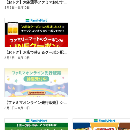
【おトク】大谷選手ファミマおむすび割
8月3日
～
8月10日
【おトク】お店で使えるクーポン配信中
8月3日
～
8月10日
【ファミマオンライン先行販売】シルバニアファミリー
8月3日
～
8月10日