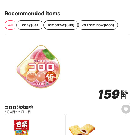
Recommended items
All
Today(Sat)
Tomorrow(Sun)
2d from now(Mon)
159
159
税込
税込
円
円
コロロ 清水白桃
s
8月3日
〜
8月10日
e
t
f
a
v
o