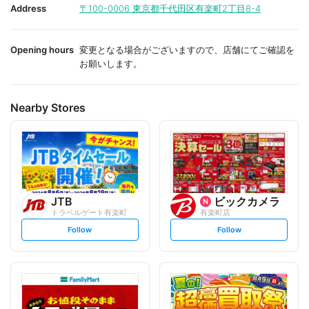
i
i
Address
〒100-0006
東京都千代田区有楽町2丁目8-4
t
t
e
e
Opening hours
変更となる場合がございますので、店舗にてご確認を
お願いします。
Nearby Stores
JTB
ビックカメラ
トラベルゲート有楽町
有楽町店
s
s
Follow
Follow
e
e
t
t
f
f
o
o
l
l
l
l
o
o
w
w