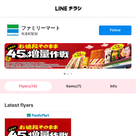
B
r
a
n
ファミリーマート
c
s
Follow
h
e
有楽町駅前
T
t
o
f
p
o
l
l
o
w
Flyers
(
14
)
Items
(
7
)
Info
Latest flyers