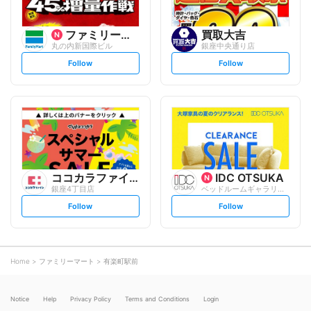
ファミリーマート
買取大吉
丸の内新国際ビル
銀座中央通り店
s
s
Follow
Follow
e
e
t
t
f
f
o
o
l
l
l
l
o
o
w
w
ココカラファイン
IDC OTSUKA
銀座4丁目店
ベッドルームギャラリー銀座
s
s
Follow
Follow
e
e
t
t
f
f
o
o
l
l
l
l
o
o
Home
ファミリーマート
有楽町駅前
w
w
Notice
Help
Privacy Policy
Terms and Conditions
Login