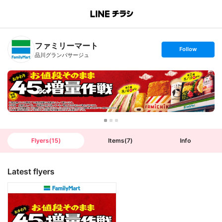
B
r
a
n
ファミリーマート
c
s
Follow
h
e
品川グランパサージュ
T
t
o
f
p
o
l
l
o
w
Flyers
(
15
)
Items
(
7
)
Info
Latest flyers