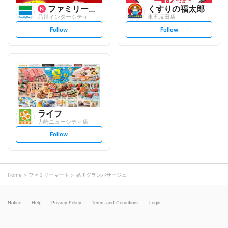
ファミリーマート
くすりの福太郎
品川インターシティ
東五反田店
s
s
Follow
Follow
e
e
t
t
f
f
o
o
l
l
l
l
o
o
w
w
ライフ
大崎ニューシティ店
s
Follow
e
t
f
o
l
l
o
Home
ファミリーマート
品川グランパサージュ
w
Notice
Help
Privacy Policy
Terms and Conditions
Login