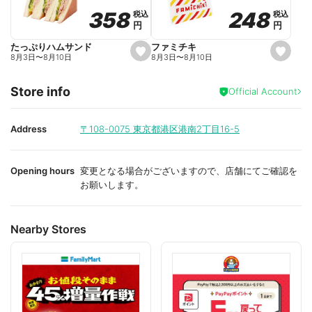
o
o
248
248
358
358
税込
税込
税込
税込
r
r
円
円
円
円
i
i
t
t
e
e
ファミチキ
たっぷりハムサンド
s
s
8月3日
〜
8月10日
8月3日
〜
8月10日
e
e
t
t
f
f
Store info
a
a
Official Account
v
v
o
o
r
r
i
i
Address
〒108-0075
東京都港区港南2丁目16-5
t
t
e
e
Opening hours
変更となる場合がございますので、店舗にてご確認を
お願いします。
Nearby Stores