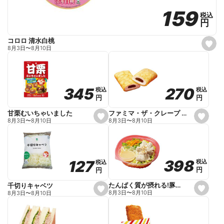
159
159
税込
税込
円
円
コロロ 清水白桃
s
8月3日
〜
8月10日
e
t
f
a
v
o
270
270
345
345
税込
税込
税込
税込
r
円
円
円
円
i
t
e
ファミマ・ザ・クレープ 生チョコ
甘栗むいちゃいました
s
s
8月3日
〜
8月10日
8月3日
〜
8月10日
e
e
t
t
f
f
a
a
v
v
o
o
398
398
127
127
税込
税込
税込
税込
r
r
円
円
円
円
i
i
t
t
e
e
たんぱく質が摂れる!豚しゃぶのパスタサラダ
千切りキャベツ
s
s
8月3日
〜
8月10日
8月3日
〜
8月10日
e
e
t
t
f
f
a
a
v
v