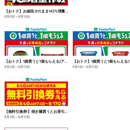
【おトク】お値段そのまま!45%増量作戦!
8月9日
～
8月10日
【おトク】1個買うと1個もらえる/アイス
8月3日
～
8月10日
8月3日
～
8月10日
【無料引換券!】焼き麺買うとお茶引換券貰える!
8月3日
～
8月10日