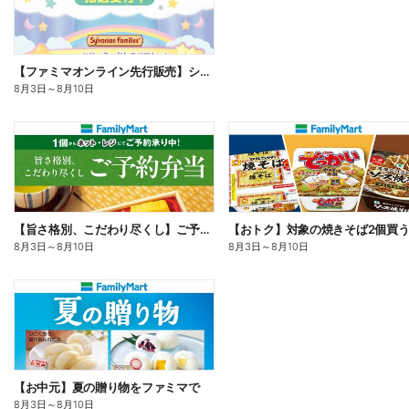
【ファミマオンライン先行販売】シルバニアファミリー
8月3日
～
8月10日
【旨さ格別、こだわり尽くし】ご予約弁当
8月3日
～
8月10日
8月3日
～
8月10日
【お中元】夏の贈り物をファミマで
8月3日
～
8月10日