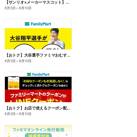
【サンリオ×メーカーマスコット】オリジナルグッズ貰える!
8月3日
～
8月10日
【おトク】大谷選手ファミマおむすび割
8月3日
～
8月10日
【おトク】お店で使えるクーポン配信中
8月3日
～
8月10日