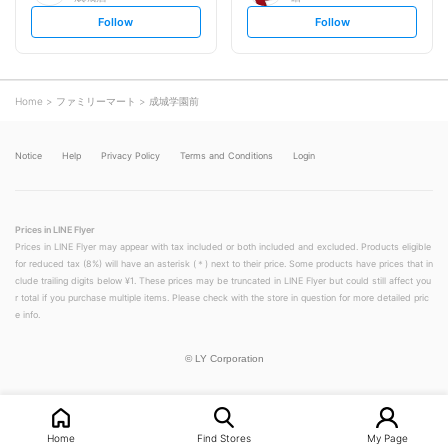
s
s
Follow
Follow
e
e
t
t
f
f
o
o
l
l
l
l
o
o
Home
ファミリーマート
成城学園前
w
w
Notice
Help
Privacy Policy
Terms and Conditions
Login
Prices in LINE Flyer
Prices in LINE Flyer may appear with tax included or both included and excluded. Products eligible
for reduced tax (8%) will have an asterisk (＊) next to their price. Some products have prices that in
clude trailing digits below ¥1. These prices may be truncated in LINE Flyer but could still affect you
r total if you purchase multiple items. Please check with the store in question for more detailed pric
e info.
©
LY Corporation
Home
Find Stores
My Page