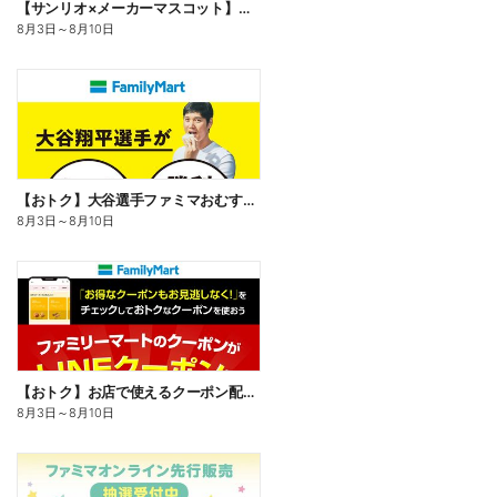
【サンリオ×メーカーマスコット】オリジナルグッズ貰える!
8月3日
～
8月10日
【おトク】大谷選手ファミマおむすび割
8月3日
～
8月10日
【おトク】お店で使えるクーポン配信中
8月3日
～
8月10日