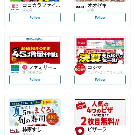
ココカラファイン
オオゼキ
成城店
砧店
s
s
Follow
Follow
e
e
t
t
f
f
o
o
l
l
l
l
o
o
w
w
ファミリーマート
コジマ
世田谷喜多見
コジマ×ビックカメラ成城店
s
s
Follow
Follow
e
e
t
t
f
f
o
o
l
l
l
l
o
o
w
w
柿家すし
ピザーラ
成城店
砧