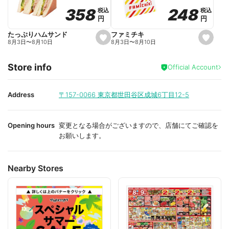
o
o
248
248
358
358
税込
税込
税込
税込
r
r
円
円
円
円
i
i
t
t
e
e
ファミチキ
たっぷりハムサンド
s
s
8月3日
〜
8月10日
8月3日
〜
8月10日
e
e
t
t
f
f
Store info
a
a
Official Account
v
v
o
o
r
r
i
i
Address
〒157-0066
東京都世田谷区成城6丁目12-5
t
t
e
e
Opening hours
変更となる場合がございますので、店舗にてご確認を
お願いします。
Nearby Stores