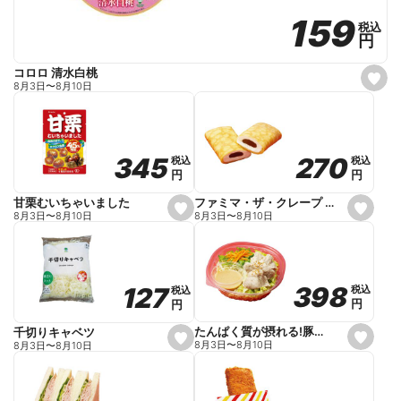
159
159
税込
税込
円
円
コロロ 清水白桃
s
8月3日
〜
8月10日
e
t
f
a
v
o
270
270
345
345
税込
税込
税込
税込
r
円
円
円
円
i
t
e
ファミマ・ザ・クレープ 生チョコ
甘栗むいちゃいました
s
s
8月3日
〜
8月10日
8月3日
〜
8月10日
e
e
t
t
f
f
a
a
v
v
o
o
398
398
127
127
税込
税込
税込
税込
r
r
円
円
円
円
i
i
t
t
e
e
たんぱく質が摂れる!豚しゃぶのパスタサラダ
千切りキャベツ
s
s
8月3日
〜
8月10日
8月3日
〜
8月10日
e
e
t
t
f
f
a
a
v
v