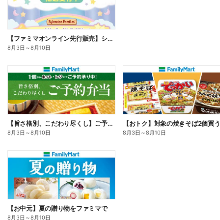
【ファミマオンライン先行販売】シルバニアファミリー
8月3日
～
8月10日
【旨さ格別、こだわり尽くし】ご予約弁当
8月3日
～
8月10日
8月3日
～
8月10日
【お中元】夏の贈り物をファミマで
8月3日
～
8月10日