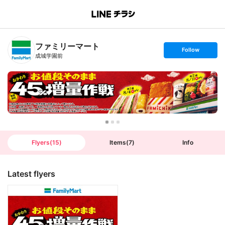
B
r
a
n
ファミリーマート
c
s
Follow
h
e
成城学園前
T
t
o
f
p
o
l
l
o
w
Flyers
(
15
)
Items
(
7
)
Info
Latest flyers