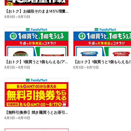
【おトク】お値段そのまま!45%増量作戦!
8月9日
～
8月10日
【おトク】1個買うと1個もらえる/アイス
8月3日
～
8月10日
8月3日
～
8月10日
【無料引換券!】焼き麺買うとお茶引換券貰える!
8月3日
～
8月10日