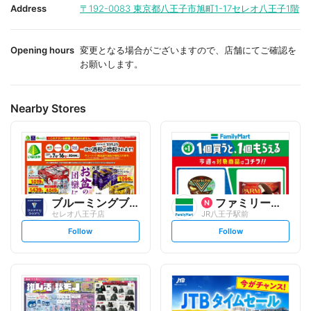
i
i
Address
〒192-0083
東京都八王子市旭町1-17セレオ八王子1階
t
t
e
e
Opening hours
変更となる場合がございますので、店舗にてご確認を
お願いします。
Nearby Stores
ブルーミングブルーミー
ファミリーマート
セレオ八王子店
JR八王子駅前
s
s
Follow
Follow
e
e
t
t
f
f
o
o
l
l
l
l
o
o
w
w