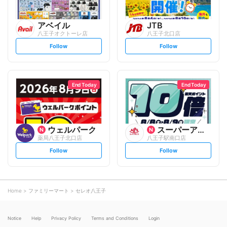
アベイル
JTB
八王子オクトーレ店
八王子北口店
s
s
Follow
Follow
e
e
t
t
f
f
o
o
l
l
l
l
o
o
End Today
End Today
w
w
ウェルパーク
スーパーアルプス
薬局八王子北口店
八王子駅南口店
s
s
Follow
Follow
e
e
t
t
f
f
o
o
l
l
l
l
o
o
Home
ファミリーマート
セレオ八王子
w
w
Notice
Help
Privacy Policy
Terms and Conditions
Login