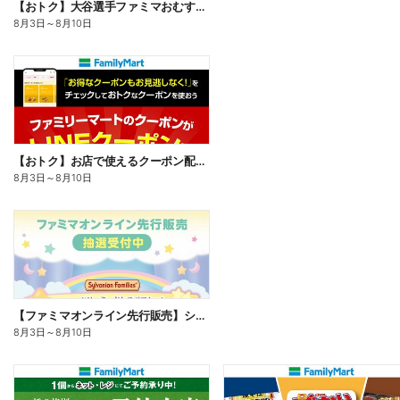
【おトク】大谷選手ファミマおむすび割
8月3日
～
8月10日
【おトク】お店で使えるクーポン配信中
8月3日
～
8月10日
【ファミマオンライン先行販売】シルバニアファミリー
8月3日
～
8月10日