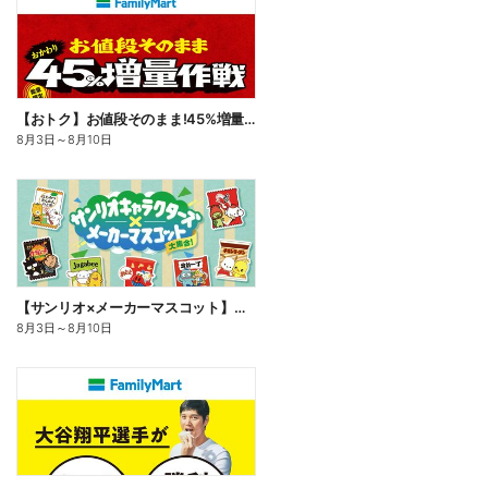
【おトク】お値段そのまま!45%増量作戦!
8月3日
～
8月10日
【サンリオ×メーカーマスコット】オリジナルグッズ貰える!
8月3日
～
8月10日