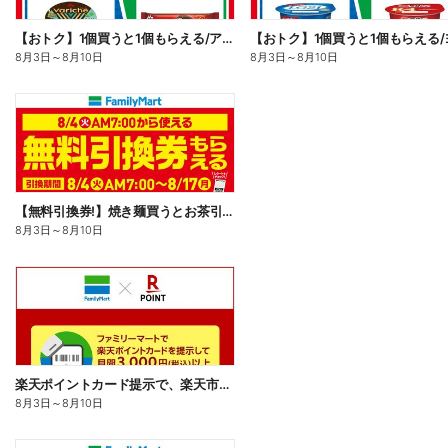
【おトク】1個買うと1個もらえる/アイス
8月3日
～
8月10日
8月3日
～
8月10日
【無料引換券!】焼き麺買うとお茶引換券貰える!
8月3日
～
8月10日
楽天ポイントカード提示で、楽天市場でのお買い物がおトクに!
8月3日
～
8月10日