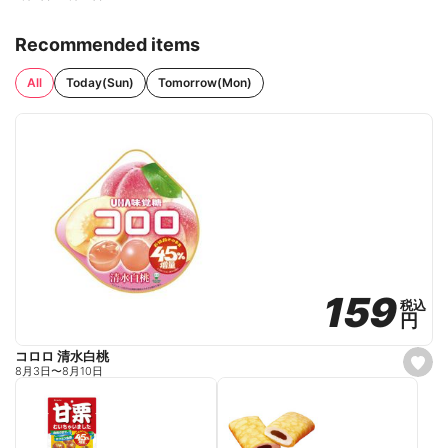
Recommended items
All
Today(Sun)
Tomorrow(Mon)
159
159
税込
税込
円
円
コロロ 清水白桃
s
8月3日
〜
8月10日
e
t
f
a
v
o