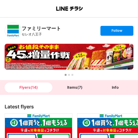
B
r
a
n
ファミリーマート
c
s
Follow
h
e
セレオ八王子
T
t
o
f
p
o
l
l
o
w
Flyers
(
14
)
Items
(
7
)
Info
Latest flyers