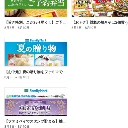
【旨さ格別、こだわり尽くし】ご予約弁当
8月3日
～
8月10日
8月3日
～
8月10日
【お中元】夏の贈り物をファミマで
8月3日
～
8月10日
【ファミペイでスタンプ貯まる】抽選でペアチケットが当たる!
8月3日
～
8月10日