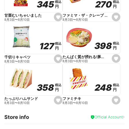
270
270
345
345
税込
税込
税込
税込
r
円
円
円
円
i
t
e
ファミマ・ザ・クレープ 生チョコ
甘栗むいちゃいました
s
s
8月3日
〜
8月10日
8月3日
〜
8月10日
e
e
t
t
f
f
a
a
v
v
o
o
398
398
127
127
税込
税込
税込
税込
r
r
円
円
円
円
i
i
t
t
e
e
たんぱく質が摂れる!豚しゃぶのパスタサラダ
千切りキャベツ
s
s
8月3日
〜
8月10日
8月3日
〜
8月10日
e
e
t
t
f
f
a
a
v
v
o
o
248
248
358
358
税込
税込
税込
税込
r
r
円
円
円
円
i
i
t
t
e
e
ファミチキ
たっぷりハムサンド
s
s
8月3日
〜
8月10日
8月3日
〜
8月10日
e
e
t
t
f
f
Store info
a
a
Official Account
v
v
o
o
r
r