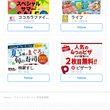
ココカラファイン
ライフ
市ケ谷駅前店
コモレ四谷店
s
s
Follow
Follow
e
e
t
t
f
f
o
o
l
l
l
l
o
o
w
w
柿家すし
ピザーラ
四ツ谷店
四ツ谷店
s
s
Follow
Follow
e
e
t
t
f
f
o
o
l
l
l
l
o
o
Home
ファミリーマート
市谷本村町
w
w