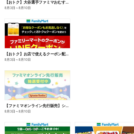
【おトク】大谷選手ファミマおむすび割
8月3日
～
8月10日
【おトク】お店で使えるクーポン配信中
8月3日
～
8月10日
【ファミマオンライン先行販売】シルバニアファミリー
8月3日
～
8月10日