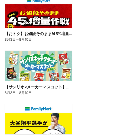
【おトク】お値段そのまま!45%増量作戦!
8月3日
～
8月10日
【サンリオ×メーカーマスコット】オリジナルグッズ貰える!
8月3日
～
8月10日