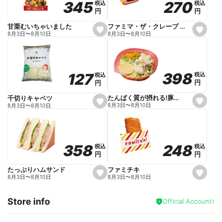
270
270
345
345
税込
税込
税込
税込
r
円
円
円
円
i
t
e
ファミマ・ザ・クレープ 生チョコ
甘栗むいちゃいました
s
s
8月3日
〜
8月10日
8月3日
〜
8月10日
e
e
t
t
f
f
a
a
v
v
o
o
398
398
127
127
税込
税込
税込
税込
r
r
円
円
円
円
i
i
t
t
e
e
たんぱく質が摂れる!豚しゃぶのパスタサラダ
千切りキャベツ
s
s
8月3日
〜
8月10日
8月3日
〜
8月10日
e
e
t
t
f
f
a
a
v
v
o
o
248
248
358
358
税込
税込
税込
税込
r
r
円
円
円
円
i
i
t
t
e
e
ファミチキ
たっぷりハムサンド
s
s
8月3日
〜
8月10日
8月3日
〜
8月10日
e
e
t
t
f
f
Store info
a
a
Official Account
v
v
o
o
r
r