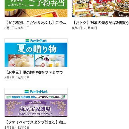
【旨さ格別、こだわり尽くし】ご予約弁当
8月3日
～
8月10日
8月3日
～
8月10日
【お中元】夏の贈り物をファミマで
8月3日
～
8月10日
【ファミペイでスタンプ貯まる】抽選でペアチケットが当たる!
8月3日
～
8月10日