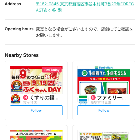
i
i
Address
〒162-0845
東京都新宿区市谷本村町3番29号FOREC
t
t
AST市ヶ谷1階
e
e
Opening hours
変更となる場合がございますので、店舗にてご確認を
お願いします。
Nearby Stores
End Today
くすりの福太郎
ファミリーマート
市ヶ谷店
新宿市谷見附
s
s
Follow
Follow
e
e
t
t
f
f
o
o
l
l
l
l
o
o
w
w