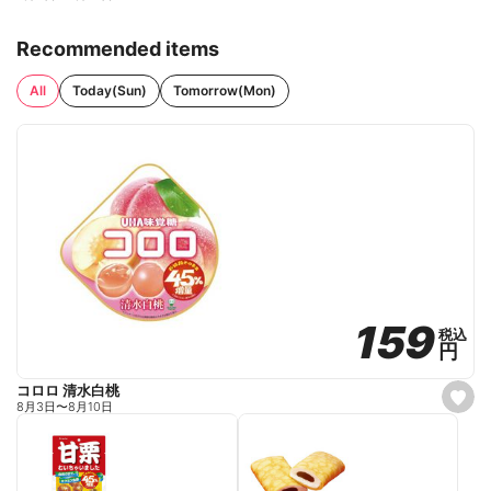
Recommended items
All
Today(Sun)
Tomorrow(Mon)
159
159
税込
税込
円
円
コロロ 清水白桃
s
8月3日
〜
8月10日
e
t
f
a
v
o