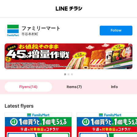
B
r
a
n
ファミリーマート
c
s
Follow
h
e
市谷本村町
T
t
o
f
p
o
l
l
o
w
Flyers
(
14
)
Items
(
7
)
Info
Latest flyers