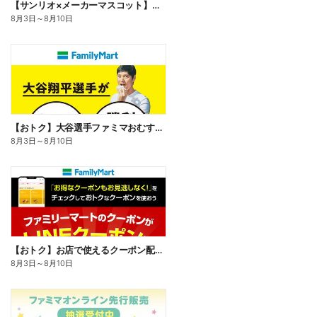
【サンリオ×メーカーマスコット】オリジナルグッズ貰える!
8月3日
～
8月10日
【おトク】大谷選手ファミマおむすび割
8月3日
～
8月10日
【おトク】お店で使えるクーポン配信中
8月3日
～
8月10日