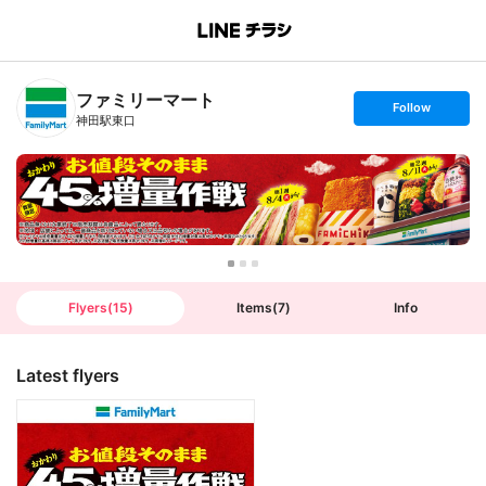
B
r
a
n
ファミリーマート
c
s
Follow
h
e
神田駅東口
T
t
o
f
p
o
l
l
o
w
Flyers
(
15
)
Items
(
7
)
Info
Latest flyers