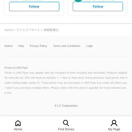
s
s
Follow
Follow
e
e
t
t
f
f
o
o
l
l
l
l
o
o
Home
ファミリーマート
神田駅東口
w
w
Notice
Help
Privacy Policy
Terms and Conditions
Login
Prices in LINE Flyer
Prices in LINE Flyer may appear with tax included or both included and excluded. Products eligible
for reduced tax (8%) will have an asterisk (＊) next to their price. Some products have prices that in
clude trailing digits below ¥1. These prices may be truncated in LINE Flyer but could still affect you
r total if you purchase multiple items. Please check with the store in question for more detailed pric
e info.
©
LY Corporation
Home
Find Stores
My Page