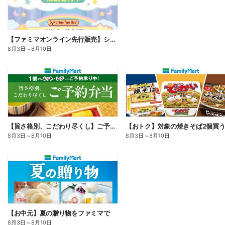
【ファミマオンライン先行販売】シルバニアファミリー
8月3日
～
8月10日
【旨さ格別、こだわり尽くし】ご予約弁当
8月3日
～
8月10日
8月3日
～
8月10日
【お中元】夏の贈り物をファミマで
8月3日
～
8月10日