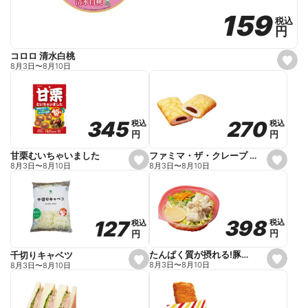
159
159
税込
税込
円
円
コロロ 清水白桃
s
8月3日
〜
8月10日
e
t
f
a
v
o
270
270
345
345
税込
税込
税込
税込
r
円
円
円
円
i
t
e
ファミマ・ザ・クレープ 生チョコ
甘栗むいちゃいました
s
s
8月3日
〜
8月10日
8月3日
〜
8月10日
e
e
t
t
f
f
a
a
v
v
o
o
398
398
127
127
税込
税込
税込
税込
r
r
円
円
円
円
i
i
t
t
e
e
たんぱく質が摂れる!豚しゃぶのパスタサラダ
千切りキャベツ
s
s
8月3日
〜
8月10日
8月3日
〜
8月10日
e
e
t
t
f
f
a
a
v
v