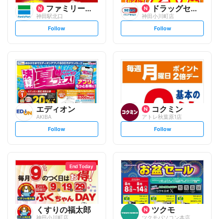
ファミリーマート
ドラッグセイムス
神田駅北口
神田小川町店
s
s
Follow
Follow
e
e
t
t
f
f
o
o
l
l
l
l
o
o
w
w
エディオン
コクミン
AKIBA
アトレ秋葉原1店
s
s
Follow
Follow
e
e
t
t
f
f
o
o
l
l
l
l
o
o
End Today
w
w
くすりの福太郎
ツクモ
神田小川町店
ツクモパソコン本店