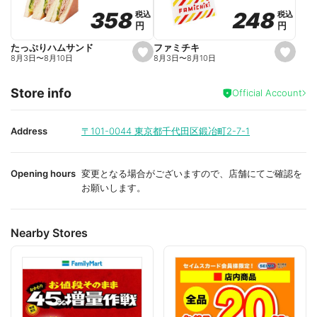
o
o
248
248
358
358
税込
税込
税込
税込
r
r
円
円
円
円
i
i
t
t
e
e
ファミチキ
たっぷりハムサンド
s
s
8月3日
〜
8月10日
8月3日
〜
8月10日
e
e
t
t
f
f
Store info
a
a
Official Account
v
v
o
o
r
r
i
i
Address
〒101-0044
東京都千代田区鍛冶町2-7-1
t
t
e
e
Opening hours
変更となる場合がございますので、店舗にてご確認を
お願いします。
Nearby Stores