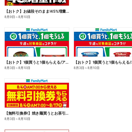
【おトク】お値段そのまま!45%増量作戦!
8月9日
～
8月10日
【おトク】1個買うと1個もらえる/アイス
8月3日
～
8月10日
8月3日
～
8月10日
【無料引換券!】焼き麺買うとお茶引換券貰える!
8月3日
～
8月10日