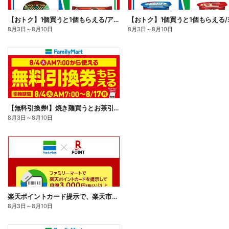
【おトク】1個買うと1個もらえる/アイス
8月3日
～
8月10日
8月3日
～
8月10日
【無料引換券!】焼き麺買うとお茶引換券貰える!
8月3日
～
8月10日
楽天ポイントカード提示で、楽天市場でのお買い物がおトクに!
8月3日
～
8月10日