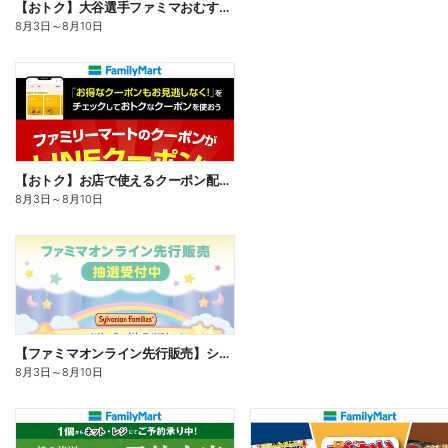
【おトク】大谷選手ファミマおむすび割
8月3日
～
8月10日
【おトク】お店で使えるクーポン配信中
8月3日
～
8月10日
【ファミマオンライン先行販売】シルバニアファミリー
8月3日
～
8月10日