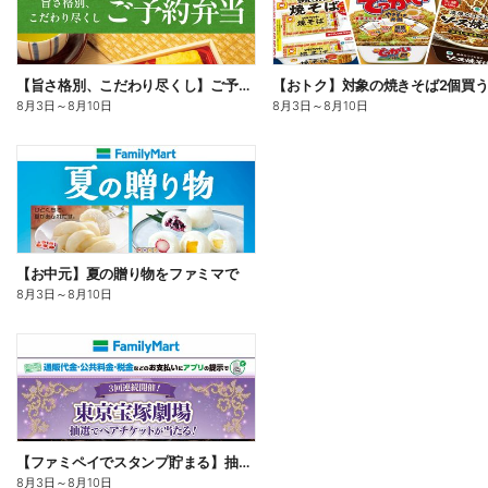
【旨さ格別、こだわり尽くし】ご予約弁当
8月3日
～
8月10日
8月3日
～
8月10日
【お中元】夏の贈り物をファミマで
8月3日
～
8月10日
【ファミペイでスタンプ貯まる】抽選でペアチケットが当たる!
8月3日
～
8月10日