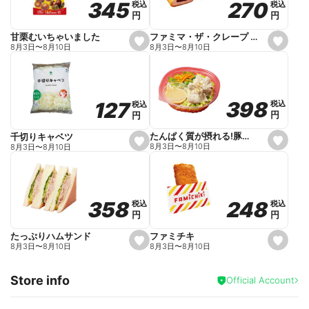
270
270
345
345
税込
税込
税込
税込
r
円
円
円
円
i
t
e
ファミマ・ザ・クレープ 生チョコ
甘栗むいちゃいました
s
s
8月3日
〜
8月10日
8月3日
〜
8月10日
e
e
t
t
f
f
a
a
v
v
o
o
398
398
127
127
税込
税込
税込
税込
r
r
円
円
円
円
i
i
t
t
e
e
たんぱく質が摂れる!豚しゃぶのパスタサラダ
千切りキャベツ
s
s
8月3日
〜
8月10日
8月3日
〜
8月10日
e
e
t
t
f
f
a
a
v
v
o
o
248
248
358
358
税込
税込
税込
税込
r
r
円
円
円
円
i
i
t
t
e
e
ファミチキ
たっぷりハムサンド
s
s
8月3日
〜
8月10日
8月3日
〜
8月10日
e
e
t
t
f
f
Store info
a
a
Official Account
v
v
o
o
r
r