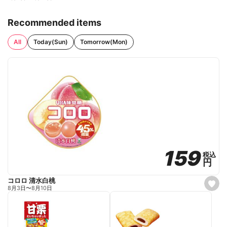
Recommended items
All
Today(Sun)
Tomorrow(Mon)
159
159
税込
税込
円
円
コロロ 清水白桃
s
8月3日
〜
8月10日
e
t
f
a
v
o