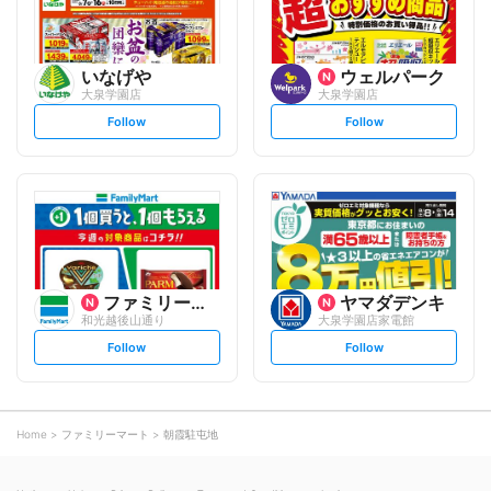
いなげや
ウェルパーク
大泉学園店
大泉学園店
s
s
Follow
Follow
e
e
t
t
f
f
o
o
l
l
l
l
o
o
w
w
ファミリーマート
ヤマダデンキ
和光越後山通り
大泉学園店家電館
s
s
Follow
Follow
e
e
t
t
f
f
o
o
l
l
l
l
o
o
Home
ファミリーマート
朝霞駐屯地
w
w