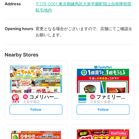
i
i
Address
〒178-0061
東京都練馬区大泉学園町陸上自衛隊朝霞
t
t
駐屯地内
e
e
Opening hours
変更となる場合がございますので、店舗にてご確認を
お願いします。
Nearby Stores
コメリハード&グリーン
ファミリーマート
大泉学園店
大泉長久保通り
s
s
Follow
Follow
e
e
t
t
f
f
o
o
l
l
l
l
o
o
End Today
w
w