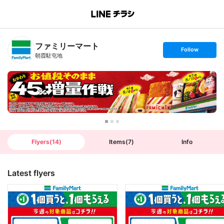
B
r
a
n
ファミリーマート
c
s
Follow
h
e
朝霞駐屯地
T
t
o
f
p
o
l
l
o
w
Flyers
(
14
)
Items
(
7
)
Info
Latest flyers