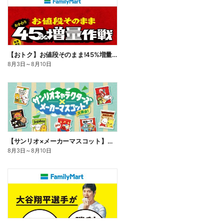
【おトク】お値段そのまま!45%増量作戦!
8月3日
～
8月10日
【サンリオ×メーカーマスコット】オリジナルグッズ貰える!
8月3日
～
8月10日