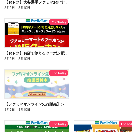
【おトク】大谷選手ファミマおむすび割
8月3日
～
8月10日
End Today
【おトク】お店で使えるクーポン配信中
8月3日
～
8月10日
End Today
【ファミマオンライン先行販売】シルバニアファミリー
8月3日
～
8月10日
End Today
End To