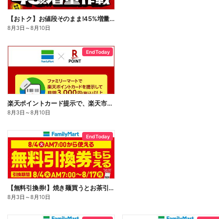
【おトク】お値段そのまま!45%増量作戦!
8月3日
～
8月10日
End Today
楽天ポイントカード提示で、楽天市場でのお買い物がおトクに!
8月3日
～
8月10日
End Today
【無料引換券!】焼き麺買うとお茶引換券貰える!
8月3日
～
8月10日