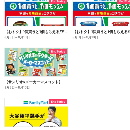
End Today
End To
【おトク】1個買うと1個もらえる/アイス
8月3日
～
8月10日
8月3日
～
8月10日
End Today
【サンリオ×メーカーマスコット】オリジナルグッズ貰える!
8月3日
～
8月10日
End Today