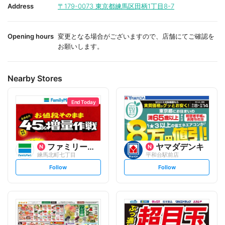
i
i
Address
〒179-0073
東京都練馬区田柄1丁目8-7
t
t
e
e
Opening hours
変更となる場合がございますので、店舗にてご確認を
お願いします。
Nearby Stores
End Today
ファミリーマート
ヤマダデンキ
練馬北町七丁目
平和台駅前店
s
s
Follow
Follow
e
e
t
t
f
f
o
o
l
l
l
l
o
o
w
w