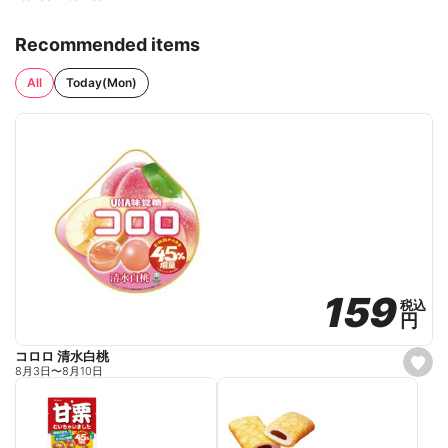
Recommended items
All
Today(Mon)
159
159
税込
税込
円
円
コロロ 清水白桃
s
8月3日
〜
8月10日
e
t
f
a
v
o