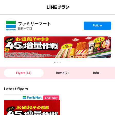
B
r
a
n
ファミリーマート
c
s
Follow
h
e
田柄一丁目
T
t
o
f
p
o
l
l
o
w
Flyers
(
14
)
Items
(
7
)
Info
Latest flyers
End Today