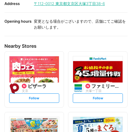
i
i
Address
〒112-0012
東京都文京区大塚3丁目38-6
t
t
e
e
Opening hours
変更となる場合がございますので、店舗にてご確認を
お願いします。
Nearby Stores
ピザーラ
ファミリーマート
文京
大塚一丁目
s
s
Follow
Follow
e
e
t
t
f
f
o
o
l
l
l
l
o
o
w
w