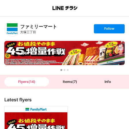
B
r
a
n
ファミリーマート
c
s
Follow
h
e
大塚三丁目
T
t
o
f
p
o
l
l
o
w
Flyers
(
14
)
Items
(
7
)
Info
Latest flyers