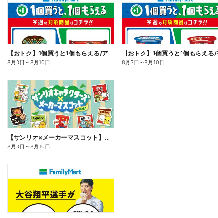
【おトク】1個買うと1個もらえる/アイス
8月3日
～
8月10日
8月3日
～
8月10日
【サンリオ×メーカーマスコット】オリジナルグッズ貰える!
8月3日
～
8月10日