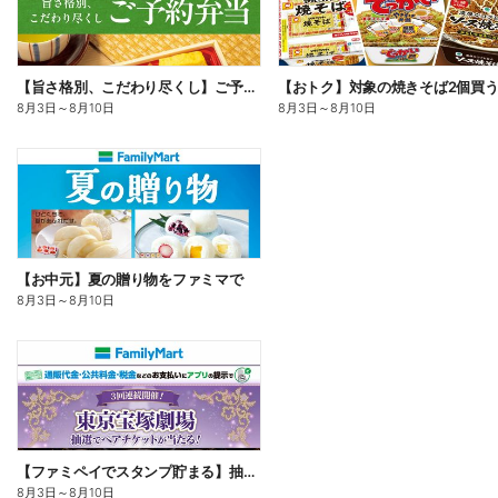
【旨さ格別、こだわり尽くし】ご予約弁当
8月3日
～
8月10日
8月3日
～
8月10日
【お中元】夏の贈り物をファミマで
8月3日
～
8月10日
【ファミペイでスタンプ貯まる】抽選でペアチケットが当たる!
8月3日
～
8月10日