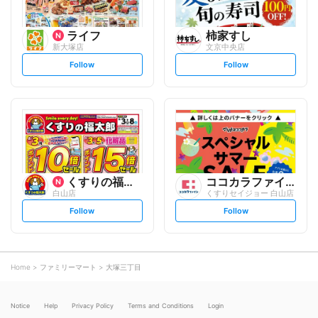
ライフ
柿家すし
新大塚店
文京中央店
s
s
Follow
Follow
e
e
t
t
f
f
o
o
l
l
l
l
o
o
w
w
くすりの福太郎
ココカラファイン
白山店
くすりセイジョー 白山店
s
s
Follow
Follow
e
e
t
t
f
f
o
o
l
l
l
l
o
o
Home
ファミリーマート
大塚三丁目
w
w
Notice
Help
Privacy Policy
Terms and Conditions
Login