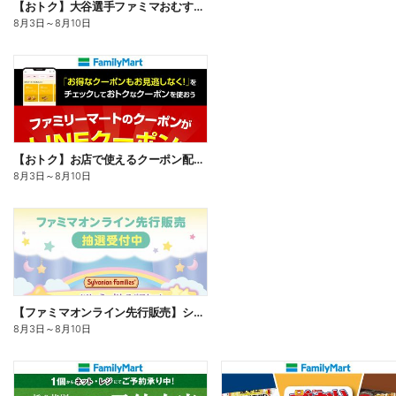
【おトク】大谷選手ファミマおむすび割
8月3日
～
8月10日
【おトク】お店で使えるクーポン配信中
8月3日
～
8月10日
【ファミマオンライン先行販売】シルバニアファミリー
8月3日
～
8月10日