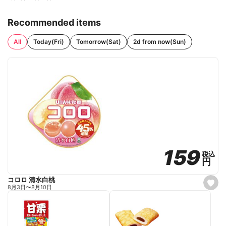
Recommended items
All
Today(Fri)
Tomorrow(Sat)
2d from now(Sun)
159
159
税込
税込
円
円
コロロ 清水白桃
s
8月3日
〜
8月10日
e
t
f
a
v
o