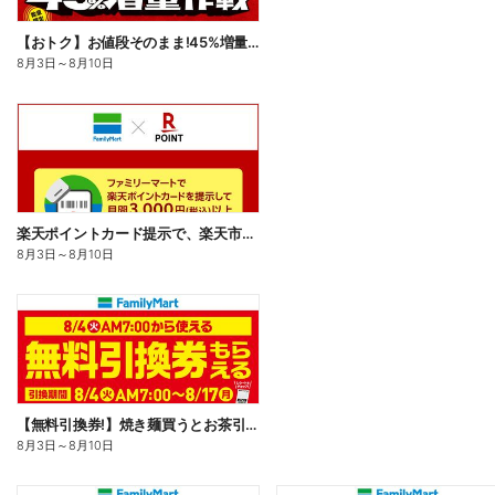
【おトク】お値段そのまま!45%増量作戦!
8月3日
～
8月10日
楽天ポイントカード提示で、楽天市場でのお買い物がおトクに!
8月3日
～
8月10日
【無料引換券!】焼き麺買うとお茶引換券貰える!
8月3日
～
8月10日