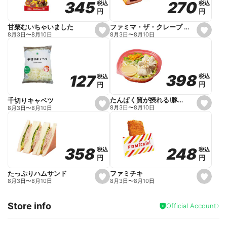
270
270
345
345
税込
税込
税込
税込
r
円
円
円
円
i
t
e
ファミマ・ザ・クレープ 生チョコ
甘栗むいちゃいました
s
s
8月3日
〜
8月10日
8月3日
〜
8月10日
e
e
t
t
f
f
a
a
v
v
o
o
398
398
127
127
税込
税込
税込
税込
r
r
円
円
円
円
i
i
t
t
e
e
たんぱく質が摂れる!豚しゃぶのパスタサラダ
千切りキャベツ
s
s
8月3日
〜
8月10日
8月3日
〜
8月10日
e
e
t
t
f
f
a
a
v
v
o
o
248
248
358
358
税込
税込
税込
税込
r
r
円
円
円
円
i
i
t
t
e
e
ファミチキ
たっぷりハムサンド
s
s
8月3日
〜
8月10日
8月3日
〜
8月10日
e
e
t
t
f
f
Store info
a
a
Official Account
v
v
o
o
r
r